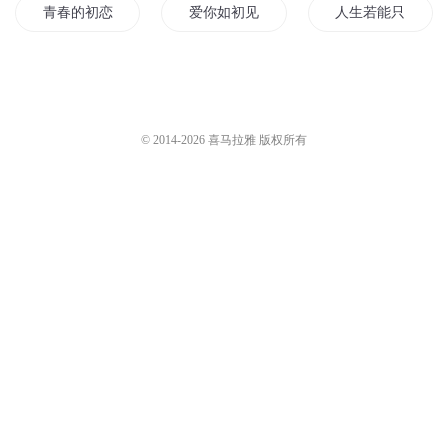
水蜜桃英语
1.9万
水蜜桃英语
1.9万
初中英语核心单词讲解-10
初中英语简单词磨耳朵-18
水蜜桃英语
4.5万
水蜜桃英语
7万
您是不是在找：
初见动心
匣子之铁甲003
新世界初生
青春的初恋
爱你如初见
人生若能只如初见
梦回明初
我和我的小初恋
我本太初
最初的我
那年初三
人生若不能只如初
© 2014-
2026
喜马拉雅 版权所有
夏至如初
请叫我万能003
九月初九