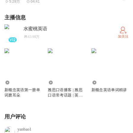
5.29万
04:41
主播信息
水蜜桃英语
加关注
63.99万
17.18万
13.32万
402.25万
新概念英语第一册单
雅思口语播客 | 雅思
新概念英语单词精讲
词磨耳朵
口语常考话题 | 英语
磨耳朵
用户评论
yanbao1