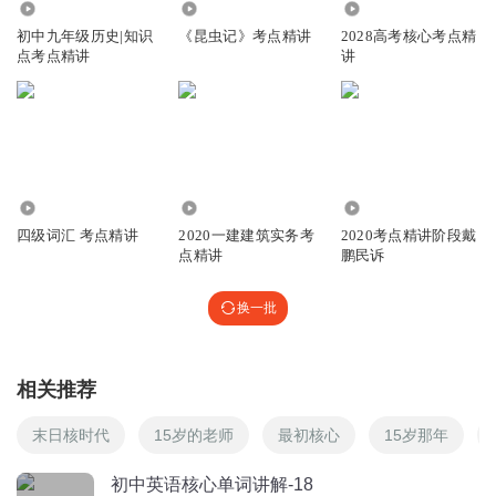
回复
5.69万
4.86万
1440
2020-10-21
1
初中九年级历史|知识
《昆虫记》考点精讲
2028高考核心考点精
点考点精讲
讲
8.28万
3848
5.40万
四级词汇 考点精讲
2020一建建筑实务考
2020考点精讲阶段戴
点精讲
鹏民诉
换一批
相关推荐
末日核时代
15岁的老师
最初核心
15岁那年
初中英语核心单词讲解-18