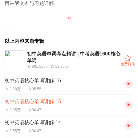
目讲解文本与习题详解。
选择题
以上内容来自专辑
The same to you. 这句话中的“same”词性是？
a.名词
初中英语单词考点精讲 | 中考英语1600核心
b.代词
单词
免费订阅
901.16万
12.95万
We are in same class.
这句话中的“same”词性是？
初中英语核心单词讲解-16
a.名词
3.38万
05:55
b.代词
初中英语核心单词讲解-15
3.35万
04:47
句型填空
初中英语核心单词讲解-14
3.55万
04:47
我和他住同一个所房子。
____
____
____
____
____
____