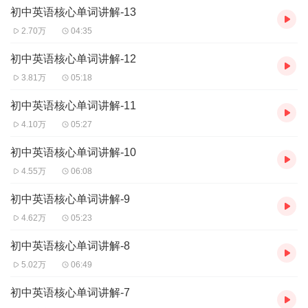
____
____
.
初中英语核心单词讲解-13
2.70万
04:35
布朗女士在晚会上很活跃。
____
____
____
____
____
____
____
.
初中英语核心单词讲解-12
3.81万
05:18
单词拼写
初中英语核心单词讲解-11
4.10万
05:27
[æk'tɪvɪtɪ]
____
初中英语核心单词讲解-10
['æktɪv]
____
4.55万
06:08
[seɪm]
____
初中英语核心单词讲解-9
微信搜索公众号
“哈密瓜英语”
，回复
“初
中单词
”
，获取本节
4.62万
05:23
目讲解文本与习题详解。
初中英语核心单词讲解-8
5.02万
06:49
初中英语核心单词讲解-7