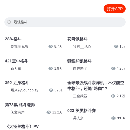
打开APP
最强格斗
288-格斗
花哥谈格斗
剧舞吧瓦塔
8.7万
预有__见心
1万
421空中格斗
狐狸和狼格斗
百万董
1.9万
肉包来了
4.9万
392 近身格斗
全球最强战斗轰炸机，不仅能空
中格斗，还能“烤肉”？
爆米花Soundplay
3901
三金武器
2.1万
第73集 格斗老师
023 英灵格斗赛
阅文有声
12.2万
异人众
9916
《大怪兽格斗》PV