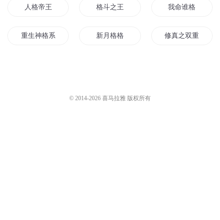
人格帝王
格斗之王
我命谁格
重生神格系统
新月格格
修真之双重人格
双重人格的生活
超能神格
末世之格格重生
重生之九重神格
命格传说
大命格师
© 2014-
2026
喜马拉雅 版权所有
最后的格格
主神神格
第二人格
地下格斗家
末世之神格
我叫道格是只猫
火影之双重人格
双人格校长