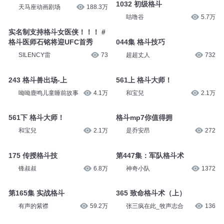
1032 初级格斗
天马座动画剧场
188.3万
咕噜谷
5.7万
实名制支持格斗女医侠！！！ #
格斗医师石铭将迎UFC首秀
044集 格斗技巧
SILENCY雷
73
超超丈人
732
243 格斗兽出场-上
561上 格斗大师！
呦呦鹿鸣儿童睡前故事
4.1万
和宝兒
2.1万
561下 格斗大师！
格斗mp7你值得拥
和宝兒
2.1万
是乔安昂
272
175 传授格斗技
第447集：军队格斗术
锋叔叔
6.8万
神奇小队
1372
第165集 实战格斗
365 致命格斗术（上）
有声的紫襟
59.2万
张三疯在此_牧声志合
136