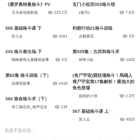
《赛罗奥特曼格斗》PV
玄门小祖宗303格斗馆
天马座动画剧场
225.2万
z紫月z
7.9万
568 基础格斗课 下
利箭行动21格斗训练
异人众
4161
企鹅童话
3万
243 格斗兽出场-下
第439集：古武和格斗术
呦呦鹿鸣儿童睡前故事
4万
神奇小队
1420
第82集 格斗训练（下）
(丧尸宇宙)競技場格斗！馬桶人
喪尸宇宙第17集解析！最強大的
朵狸讲故事
1418
角色登場
搞笑的小张
2.3万
366 致命格斗术（下）
张三疯在此_牧声志合
134
567 基础格斗课 上
异人众
4053
您是不是在找：