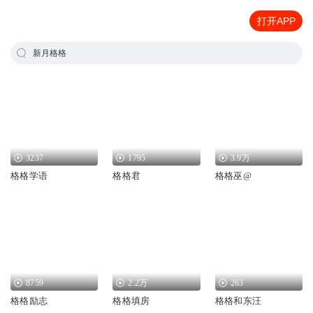
打开APP
新月格格
3237
1795
3.9万
格格学语
格格君
格格巫@
8759
2.2万
263
格格励志
格格填房
格格和东汪