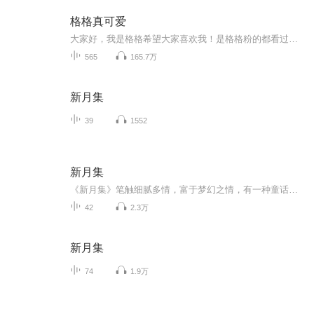
格格真可爱
大家好，我是格格希望大家喜欢我！是格格粉的都看过来吖！！！
565
165.7万
新月集
39
1552
新月集
《新月集》笔触细腻多情，富于梦幻之情，有一种童话般纯净的诗意。尽管这可能并不是泰戈尔最富盛名的一部作品，但是却让我爱不释手，读了又读。
42
2.3万
新月集
74
1.9万