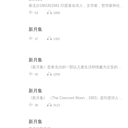
泰戈尔1861到1941 印度著名诗人，文学家，哲学家和社会活动家。他八岁开始写诗，一生创作50多部诗集，他的诗歌格调清新，语言秀丽，想象奇特，散发着浓郁的抒情气息。1913年，凭借诗集《吉檀迦利》，获得诺贝文学奖，影响了冰心，徐志摩，郭沫若等一代中国...
54
1888
新月集
37
1302
新月集
《新月集》是泰戈尔的一部以儿童生活和情趣为主旨的英文散文诗集，诗集中天真的孩子与慈爱的母亲正是诗人的爱子与贤妻。诗集反映了诗人温馨欢乐的家庭生活。这部儿童诗集被认为是世界文学中无与伦比的艺术珍品，也深受我国数代读者的钟爱。诗人依照儿童的...
40
2259
新月集
《新月集》 （The Crescent Moon，1903）是印度诗人、作家泰戈尔创作的诗集，主要译自1903年出版的孟加拉文诗集《儿童集》，也有的是用英文直接创作的。 诗集里着力描绘的是一个个天真可爱的儿童。诗人塑造了一批神形兼备、熠熠闪光的天使般的儿童艺术形...
38
3123
新月集