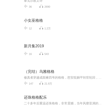
泰戈尔散文诗
36
2690
小女巫格格
12
1.2万
新月集2019
16
543
（完结）乌雅格格
修真者穿越成面瘫四爷的格格，想安耽躺平转世轮回，没想一路成为帝王宠妃～～欢迎订阅收听《乌雅格格》，聆听从格格逆袭到皇贵妃的宫斗之路～～
147
21.9万
还珠格格配乐
二十多年后重温还珠格格，非常震撼，当年风靡亚洲的电视剧拍的真好，音乐真好。尤其是《当》《自从有了你》这种充满“精气神”的大气魄歌曲，非常符合千禧年时候人们的那种精神状态，对爱情，对生活都充满了热情，对未来都充满了向往。年轻人就应该有年轻...