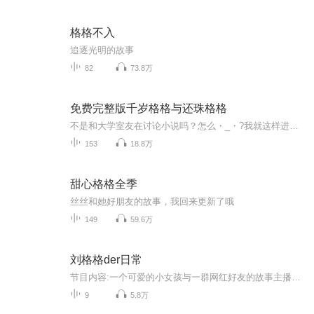
格格不入
追逐光明的故事
82
73.8万
免费完整版千岁格格与还珠格格
不是和大学室友在讨论小说吗？怎么・_・?我就这样进去了，穿越去了那个书里？
153
18.8万
甜心格格全季
丝丝和她好朋友的故事，我回来更新了哦
149
59.6万
刘格格der日常
节目内容:一个可爱的小女孩与一群网红好友的故事主播介绍:刘格格适合人群:娱乐你将收获:欢乐与道理知识
9
5.8万