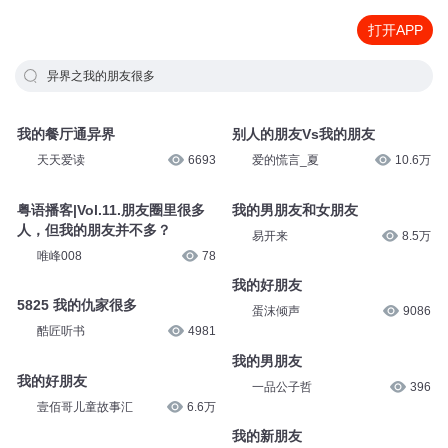
打开APP
异界之我的朋友很多
我的餐厅通异界
别人的朋友Vs我的朋友
天天爱读
6693
爱的慌言_夏
10.6万
粤语播客|Vol.11.朋友圈里很多
我的男朋友和女朋友
人，但我的朋友并不多？
易开来
8.5万
唯峰008
78
我的好朋友
5825 我的仇家很多
蛋沫倾声
9086
酷匠听书
4981
我的男朋友
我的好朋友
一品公子哲
396
壹佰哥儿童故事汇
6.6万
我的新朋友