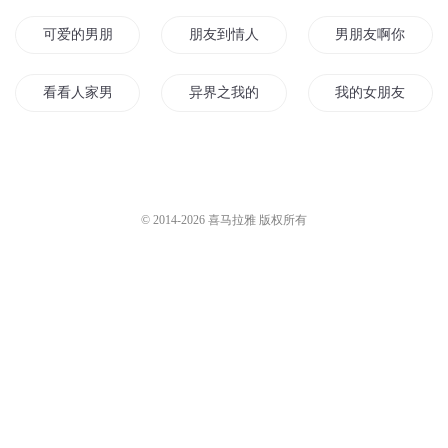
可爱的男朋友
朋友到情人
男朋友啊你在哪里
看看人家男朋友
异界之我的朋友很多
我的女朋友们
他女朋友的男朋友
我的女朋友是剑仙
我的异界朋友们
我把你当朋友
我和她们真的只是朋友
我的男朋友
© 2014-
2026
喜马拉雅 版权所有
我的双子朋友
看不见的朋友们
我也想要朋友
是朋友吗
男朋友是王者大神
朋友的日记
我的朋友不可能那么少
我的朋友