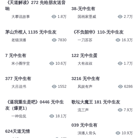
《天道解读》272 先给朋友送音
响
38-无中生有
大攀说故事
1.8万
国画家墨威
2.7万
茅山升棺人 1135 无中生友
《不负韶华》110-无中生友
老猫演播
7830
一刀苏苏
16.3万
7 无中生有
122 无中生蛋
米小圈学堂
10.6万
大有叔叔
1.7万
377 无中生有
3216 无中生有
大吕说书
1552
凤娱有声
6286
《逼我重生是吧》0446 无中生
歌坛大魔王 181 无中生友
友（爆更1）
流三声
7.9万
一种侃侃
18.1万
039 无中生有
624天道无情
演播人骨头
10.9万