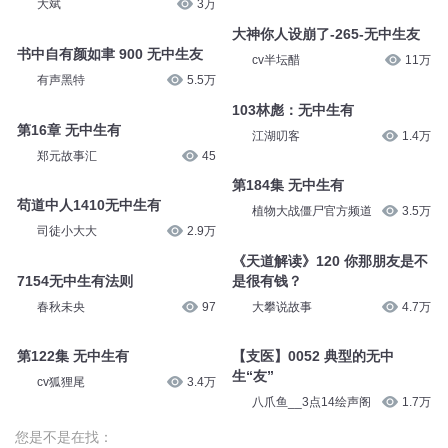
大斌
3万
大神你人设崩了-265-无中生友
书中自有颜如聿 900 无中生友
cv半坛醋
11万
有声黑特
5.5万
103林彪：无中生有
第16章 无中生有
江湖叨客
1.4万
郑元故事汇
45
第184集 无中生有
苟道中人1410无中生有
植物大战僵尸官方频道
3.5万
司徒小大大
2.9万
《天道解读》120 你那朋友是不
7154无中生有法则
是很有钱？
春秋未央
97
大攀说故事
4.7万
第122集 无中生有
【支医】0052 典型的无中
生“友”
cv狐狸尾
3.4万
八爪鱼__3点14绘声阁
1.7万
您是不是在找：