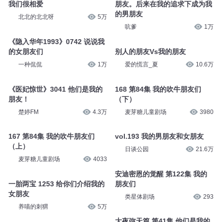
我们很相爱
朋友。后来在我的追求下成为我
的男朋友
北北的北北呀
5万
吭爹
1万
《隐入华年1993》0742 说说我
的女朋友们
别人的朋友Vs我的朋友
一种侃侃
1万
爱的慌言_夏
10.6万
《医妃惊世》3041 他们是我的
168 第84集 我的吹牛朋友们
朋友！
（下）
楚婷FM
4.3万
麦芽糖儿童剧场
3980
167 第84集 我的吹牛朋友们
vol.193 我的男朋友和女朋友
（上）
日谈公园
21.6万
麦芽糖儿童剧场
4033
安迪密恩的觉醒 第122集 我的
一胎两宝 1253 给你们介绍我的
朋友们
女朋友
类星体剧场
293
养喵的刺猬
5万
大夜弥天篇 第41集 他们是我的