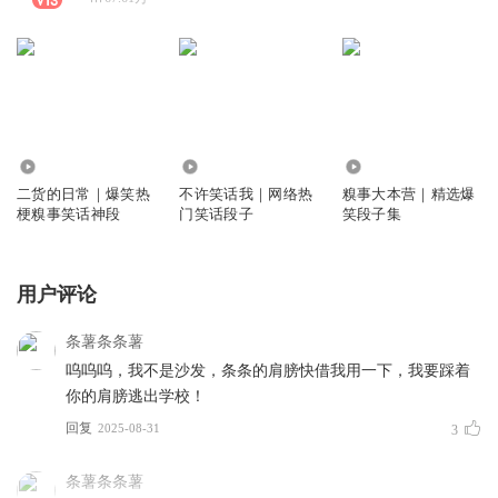
131.33万
146.16万
178.47万
二货的日常｜爆笑热
不许笑话我｜网络热
糗事大本营｜精选爆
梗糗事笑话神段
门笑话段子
笑段子集
用户评论
条薯条条薯
呜呜呜，我不是沙发，条条的肩膀快借我用一下，我要踩着
你的肩膀逃出学校！
回复
2025-08-31
3
条薯条条薯