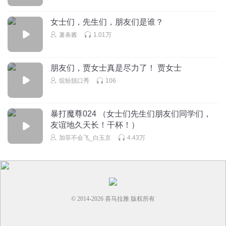
郭大侠天天刮胡子。郭小侠就问：“你为什么每天都刮胡子
女士们，先生们，朋友们是谁？
呢？”郭大侠说：“胡子和韭菜一样，一天不刮就会长起
来。》郭小侠认真的说：“那把胡子的根挖出来不就得
薯条酱
1.01万
了。”条求读求读
回复
2025-08-31
0
朋友们，贾女士真是尽力了！ 贾女士
缤纷脱口秀
106
薯山派名叫飞梨的土豆
薯山派，条最帅，宇宙无敌超可爱！！
回复
2025-08-31
0
暴打魔尊024 （女士们先生们朋友们同学们，
友谊地久天长！干杯！）
加菲不会飞_白玉京
4.43万
© 2014-
2026
喜马拉雅 版权所有