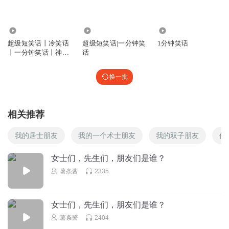
条薯条条薯
84.04万
10.33万
69.89万
条条条条，你吃过最难吃的东西是什么呀？要我我肯定是香
超级短笑话丨冷笑话
超级短笑话|一分钟笑
1分钟笑话
菜，折耳根，
丨一分钟笑话丨神回
话
回复
复丨与花播讲
2025-08-31
0
换一批
条薯条条薯
有一次过元宵节的时候，按道理都要吃汤圆对吧，然后我老
爸他煮了一锅芝麻糊给我和我妈吃我的时候会煮芝麻糊了，
相关推荐
他说不是芝麻糊，是汤圆漏了凑合着吃吧，还好那个馅不是
榴莲馅，要不然我。就得拿条条的皂皂漱口了。
我的居士朋友
我的一个术士朋友
我的双子朋友
他
回复
2025-08-31
0
女士们，先生们，朋友们是谁？
薯条酱
2335
薯山派名叫飞梨的土豆
我抢到沙发啦！
回复
2025-08-31
0
女士们，先生们，朋友们是谁？
薯条酱
2404
薯山派名叫飞梨的土豆