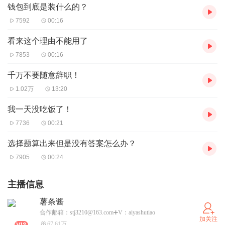
钱包到底是装什么的？
7592
00:16
看来这个理由不能用了
7853
00:16
千万不要随意辞职！
1.02万
13:20
我一天没吃饭了！
7736
00:21
选择题算出来但是没有答案怎么办？
7905
00:24
主播信息
薯条酱
合作邮箱：stj3210@163.com➕V：aiyashutiao
加关注
67.61万