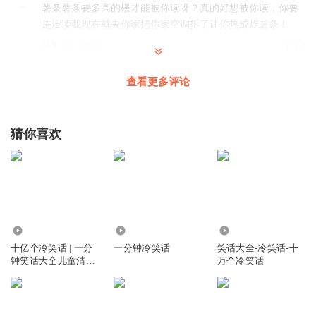
薯条薯条要多高的楼才能被你读呀？真的好想被你读，你要
是没读我现在就去你家把你家空调拆了让你热成炸薯条！
回复
2025-08-31
0
条薯条条薯
查看更多评论
薯条薯条，你觉得最好吃的东西是什么鸭？（菜品）我肯定
是酸笋炒大肠，螺蛳粉，还有肯德基！
猜你喜欢
回复
2025-08-31
0
条薯条条薯
掌门掌门，这不是快开学了吗？一周后有一个摸底考试。求
条条给我举一个上过清华的土豆，最好是颜值高点的哈，求
求了。
2454.66万
4450
10.24万
回复
2025-08-31
0
十亿个冷笑话 | 一分
一分钟冷笑话
笑话大全-冷笑话-十
钟笑话大全儿童清新
万个冷笑话
条薯条条薯
版
薯山派，条最帅，宇宙无敌超可爱！
回复
2025-08-31
0