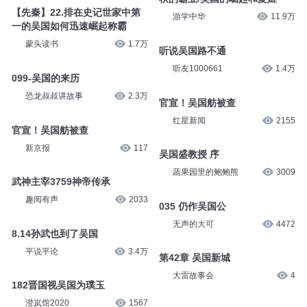
【先秦】22.排在史记世家中第
游学中华
11.9万
一的吴国如何迅速崛起称霸
蒙头读书
1.7万
听说吴国路不通
听友1000661
1.4万
099-吴国的来历
恐龙叔叔讲故事
2.3万
官宣！吴国舫被查
红星新闻
2155
官宣！吴国舫被查
新京报
117
吴国盛教授 序
蔬果园里的鲍鲍熊
3009
武神主宰3759神帝传承
趣阅有声
2033
035 仍作吴国公
无声的大可
4472
8.14孙武也到了吴国
平说平论
3.4万
第42章 吴国新城
大雷故事会
4
182晋国视吴国为璞玉
澄岚馆2020
1567