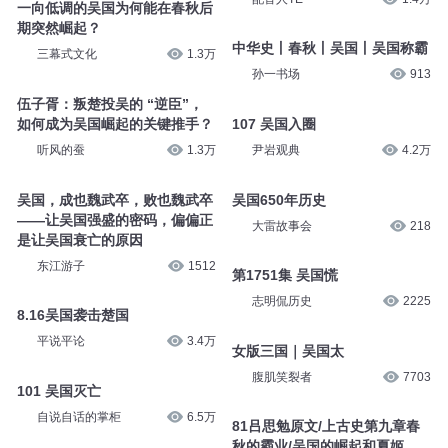
一向低调的吴国为何能在春秋后
期突然崛起？
中华史丨春秋丨吴国丨吴国称霸
三幕式文化
1.3万
孙一书场
913
伍⼦胥：叛楚投吴的 “逆⾂”，
如何成为吴国崛起的关键推⼿？
107 吴国入圈
听风的蚕
1.3万
尹岩观典
4.2万
吴国，成也魏武卒，败也魏武卒
吴国650年历史
——让吴国强盛的密码，偏偏正
大雷故事会
218
是让吴国衰亡的原因
东江游子
1512
第1751集 吴国慌
志明侃历史
2225
8.16吴国袭击楚国
平说平论
3.4万
女版三国｜吴国太
腹肌笑裂者
7703
101 吴国灭亡
自说自话的掌柜
6.5万
81吕思勉原文/上古史第九章春
秋的霸业/吴国的崛起和夏姬