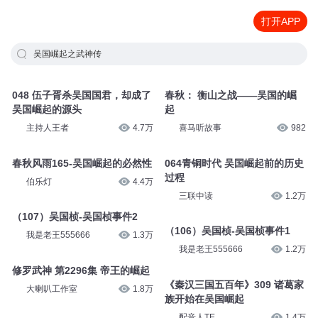
打开APP
吴国崛起之武神传
048 伍子胥杀吴国国君，却成了
春秋： 衡山之战——吴国的崛
吴国崛起的源头
起
主持人王者
4.7万
喜马听故事
982
春秋风雨165-吴国崛起的必然性
064青铜时代 吴国崛起前的历史
过程
伯乐灯
4.4万
三联中读
1.2万
（107）吴国桢-吴国桢事件2
（106）吴国桢-吴国桢事件1
我是老王555666
1.3万
我是老王555666
1.2万
修罗武神 第2296集 帝王的崛起
《秦汉三国五百年》309 诸葛家
大喇叭工作室
1.8万
族开始在吴国崛起
配音人TE
1.4万