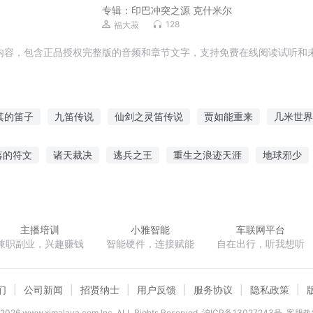
专辑：
印巴冲突之源 克什米尔
128
福大菽
内容，包含正品授权完整版的音频和章节文字，支持免费在线阅读试听和未
其的笛子
九笛传说
仙剑之灵笛传说
贾如能重来
几米世界
下九千米
笛人部落
米尔战记
笛剑传奇
我的修真小米三
落的符文
诸天裁决
逃兵之王
重生之浪迹天涯
地球邪少
总裁宠妻成瘾
黑光末世
北宋小货郎
仙域攻略
奇异狂少
主播培训
小雅智能
车联网平台
兼职副业，兴趣赚钱
智能硬件，连接赋能
自在出行，听我想听
们
公司新闻
招贤纳士
用户反馈
服务协议
隐私政策
2026
www.ximalaya.com lnc. ALL Rights Reserved
沪ICP备13027243号
客服热线