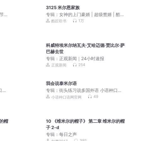
3125 米尔恩家族
节
专辑：
女神的上门豪婿 | 超级赘婿 | 酷匠
韦小鸨
1万
酷匠听书
科威特埃米尔纳瓦夫·艾哈迈德·贾比尔·萨
巴赫去世
专辑：
正观新闻｜24小时速报
254
正观新闻
我会说泰米尔语
口语
专辑：
街头练习说多国外语 小语种口语
网会员
49
小语种口语网官网
尔的帽
10 《维米尔的帽子》 第二章 维米尔的帽
子 2-d
专辑：
每日之声
392