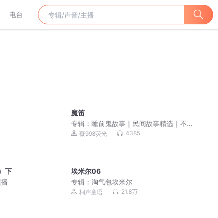
电台
魔笛
专辑：
睡前鬼故事｜民间故事精选｜不
要和鬼怪讲道理
4385
薇998荧光
）下
埃米尔06
演播
专辑：
淘气包埃米尔
21.8万
桐声童语