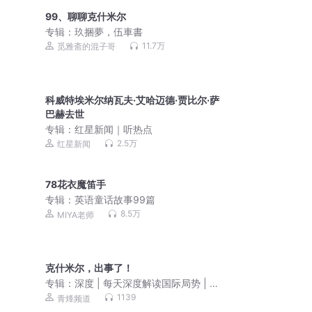
99、聊聊克什米尔
专辑：
玖捆夢，伍車書
11.7万
觅雅斋的混子哥
科威特埃米尔纳瓦夫·艾哈迈德·贾比尔·萨
巴赫去世
专辑：
红星新闻｜听热点
2.5万
红星新闻
78花衣魔笛手
专辑：
英语童话故事99篇
8.5万
MIYA老师
克什米尔，出事了！
专辑：
深度 | 每天深度解读国际局势 | 爆
更
1139
青烽频道