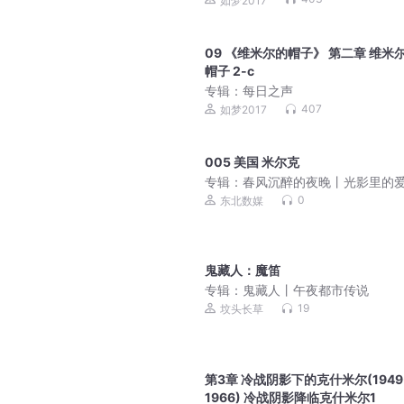
如梦2017
09 《维米尔的帽子》 第二章 维米
帽子 2-c
专辑：
每日之声
407
如梦2017
005 美国 米尔克
专辑：
春风沉醉的夜晚丨光影里的
情丨观影指南书
0
东北数媒
鬼藏人：魔笛
专辑：
鬼藏人丨午夜都市传说
19
坟头长草
第3章 冷战阴影下的克什米尔(1949
1966) 冷战阴影降临克什米尔1