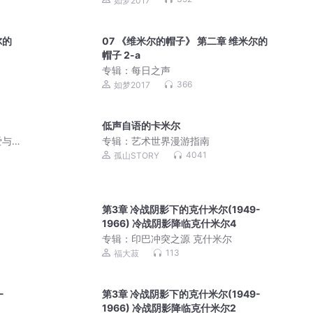
如梦2017
尔的
07 《维米尔的帽子》 第二章 维米尔的
帽子 2-a
专辑：
每日之声
366
如梦2017
低声自语的卡米尔
爱与
专辑：
艺术世界漫游指南
4041
孤山STORY
第3章 冷战阴影下的克什米尔(1949-
1966) 冷战阴影降临克什米尔4
专辑：
印巴冲突之源 克什米尔
113
福大菽
-
第3章 冷战阴影下的克什米尔(1949-
1966) 冷战阴影降临克什米尔2