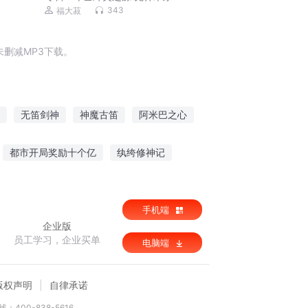
343
福大菽
删减MP3下载。
无笛剑神
神魔古笛
阿米巴之心
九天魔笛
曾贾传奇
神箫魔笛
都市开局奖励十个亿
纨绔修神记
嫣然一生
手机端
企业版
员工学习，企业买单
电脑端
版权声明
自律承诺
：400-838-5616