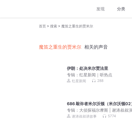
发现
分类
>
>
首页
搜索
魔笛之重生的贾米尔
魔笛之重生的贾米尔
相关的声音
伊朗：处决米尔贾法里
专辑：
红星新闻｜听热点
288
红星新闻
686 敲诈者米尔沃顿（米尔沃顿02
专辑：
大侦探福尔摩斯 | 谢涛叔叔
5774
谢涛叔叔讲故事