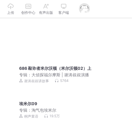
上传
创作中心
有声出版
客户端
686 敲诈者米尔沃顿（米尔沃顿02）上
专辑：
大侦探福尔摩斯 | 谢涛叔叔演播
5764
谢涛叔叔讲故事
埃米尔09
专辑：
淘气包埃米尔
19.5万
桐声童语