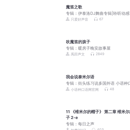
魔笛之歌
专辑：
伊泰洛DJ舞曲专辑|聆听动感
奏|
67
只爱好声音
吹魔笛的孩子
专辑：
暖房子晚安故事屋
2849
禹田声文
我会说泰米尔语
专辑：
街头练习说多国外语 小语种
网会员
48
小语种口语网官网
11 《维米尔的帽子》 第二章 维米
子 2-e
专辑：
每日之声
403