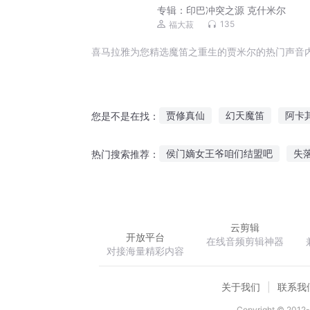
专辑：
印巴冲突之源 克什米尔
135
福大菽
喜马拉雅为您精选魔笛之重生的贾米尔的热门声音
贾修真仙
幻天魔笛
阿卡
您是不是在找：
借贾修真
地下三千米
地
侯门嫡女王爷咱们结盟吧
失
热门搜索推荐：
豪门宠婚之总裁太无赖
腹黑
云剪辑
开放平台
在线音频剪辑神器
对接海量精彩内容
关于我们
联系我
Copyright © 2012-