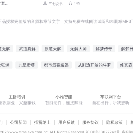
甜宠
149
三七说书
正品授权完整版的音频和章节文字，支持免费在线阅读试听和未删减MP3
道无解
武道真解
原道天解
无解大师
解梦传奇
解梦
情
仙道真解
妃心不解
重生穿越之无解系统
解构时间
化狂澜
九星帝尊
都市最强逍遥
从剧透开始的斗罗
修真霸
十八连城
联盟之大魔王
亚特兰蒂斯降临
上古卷轴
北风之
主播培训
小雅智能
车联网平台
兼职副业，兴趣赚钱
智能硬件，连接赋能
自在出行，听我想听
们
公司新闻
招贤纳士
用户反馈
服务协议
隐私政策
2026
www.ximalaya.com lnc. ALL Rights Reserved
沪ICP备13027243号
客服热线