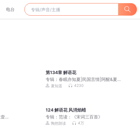
电台
第134章 解语花
书
专辑：
春眠亦知夏|民国言情|阿醒&夏知
遥|日久生情|家国情怀|HE|多人精品有声
4230
夏知遥
剧
124 解语花 风消焰蜡
伍壹
专辑：
范读：《宋词三百首》
4万
陶然朗读