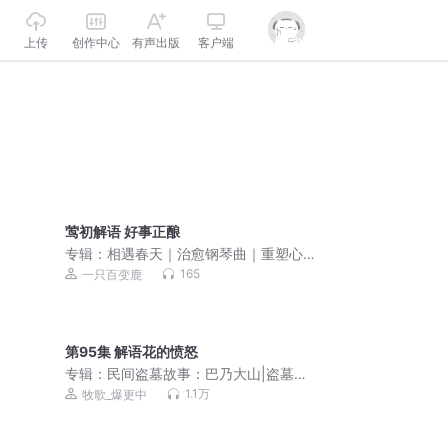
上传
创作中心
有声出版
客户端
莺初解语 好事正酿
专辑：
相遇春天｜治愈钢琴曲｜重塑心
灵 唤醒内在疗愈力
165
一只百变鹿
第95集 解语花的愤怒
专辑：
民间盗墓故事：巴乃大山|盗墓笔
记 铁三角丨灵异探险 都市怪谈 民间传说
1.1万
牧歌_爆更中