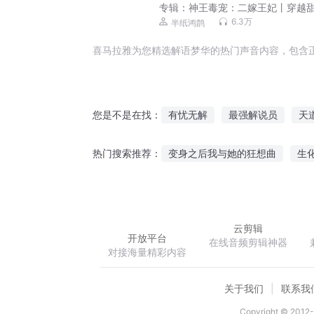
专辑：
神王毒宠：二嫁王妃丨穿越
（半纸鸿鹊&离沐寒）会员畅听
6.3万
半纸鸿鹊
喜马拉雅为您精选解语梦华的热门声音内容，包含
有忧无解
最强解说员
天
您是不是在找：
我是解梦师
白月光她不解风
变身之后我与她的狂想曲
生
热门搜索推荐：
似水年华不负卿
斗罗大陆之
云剪辑
开放平台
在线音频剪辑神器
对接海量精彩内容
关于我们
联系我
Copyright © 2012-