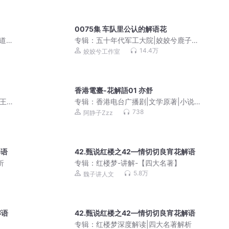
0075集 车队里公认的解语花
道流
专辑：
五十年代军工大院|姣姣兮鹿子草|
晋江年代年代天花板
14.4万
姣姣兮工作室
香港電臺-花解語01 亦舒
熙王
专辑：
香港电台广播剧|文学原著|小说改
编|粤语经典
738
阿静子Zzz
解语
42.甄说红楼之42—情切切良宵花解语
析
专辑：
红楼梦-讲解-【四大名著】
5.8万
魏子讲人文
解语
42.甄说红楼之42—情切切良宵花解语
专辑：
红楼梦深度解读|四大名著解析