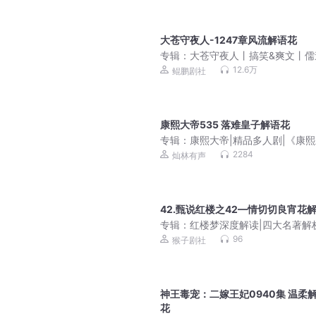
大苍守夜人-1247章风流解语花
专辑：
大苍守夜人丨搞笑&爽文丨儒
丨多人有声剧
12.6万
鲲鹏剧社
康熙大帝535 落难皇子解语花
专辑：
康熙大帝|精品多人剧|《康
朝》影视原著|二月河
2284
灿林有声
42.甄说红楼之42—情切切良宵花
专辑：
红楼梦深度解读|四大名著解
96
猴子剧社
神王毒宠：二嫁王妃0940集 温柔
花