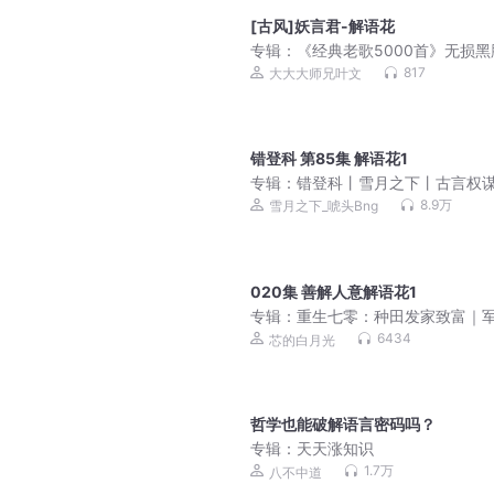
[古风]妖言君-解语花
专辑：
《经典老歌5000首》无损黑
质
817
大大大师兄叶文
错登科 第85集 解语花1
专辑：
错登科丨雪月之下丨古言权
先婚后爱 | VIP
8.9万
雪月之下_唬头Bng
020集 善解人意解语花1
专辑：
重生七零：种田发家致富｜
｜空间｜搞事业｜大女主
6434
芯的白月光
哲学也能破解语言密码吗？
专辑：
天天涨知识
1.7万
八不中道