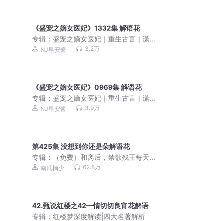
《盛宠之嫡女医妃》1332集 解语花
专辑：
盛宠之嫡女医妃｜重生古言｜潇
湘霸榜大神作品（早安酱&狐狸领衔）多
3.2万
NJ早安酱
人精品有声剧
《盛宠之嫡女医妃》0969集 解语花
专辑：
盛宠之嫡女医妃｜重生古言｜潇
湘霸榜大神作品（早安酱&狐狸领衔）多
3.9万
NJ早安酱
人精品有声剧
第425集 没想到你还是朵解语花
专辑：
（免费）和离后，禁欲残王每天
都想破戒|重生复仇甜宠
62.8万
南瓜楠少
42.甄说红楼之42—情切切良宵花解语
专辑：
红楼梦深度解读|四大名著解析