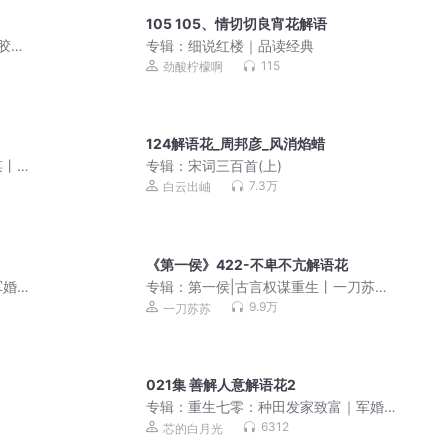
105 105、情切切良宵花解语
胶品
专辑：
细说红楼｜品读经典
115
劲酸柠檬啊
124解语花_周邦彦_风消焰蜡
谋丨
专辑：
宋词三百首(上)
7.3万
白云出岫
《第一侯》422-不卑不亢解语花
军婚
专辑：
第一侯|古言权谋重生丨一刀苏苏
多人有声剧
9.9万
一刀苏苏
021集 善解人意解语花2
专辑：
重生七零：种田发家致富｜军婚
｜空间｜搞事业｜大女主
6312
芯的白月光