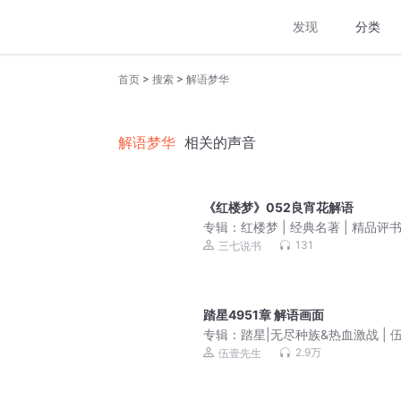
发现
分类
>
>
首页
搜索
解语梦华
解语梦华
相关的声音
《红楼梦》052良宵花解语
专辑：
红楼梦 | 经典名著 | 精品评
131
三七说书
踏星4951章 解语画面
专辑：
踏星|无尽种族&热血激战 | 
先生领衔多人有声剧
2.9万
伍壹先生