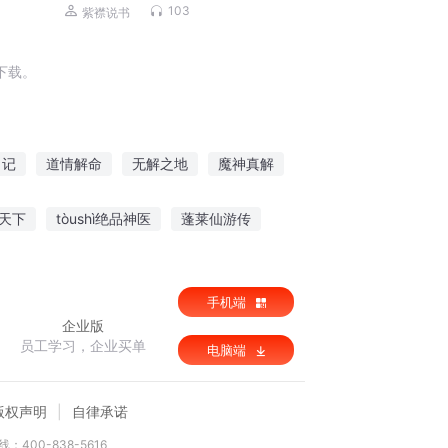
103
紫襟说书
下载。
日记
道情解命
无解之地
魔神真解
了解这个你
万能解析书
爱你不解风情
天下
tòushì绝品神医
蓬莱仙游传
子
离魂梦都
手机端
企业版
员工学习，企业买单
电脑端
版权声明
自律承诺
：400-838-5616