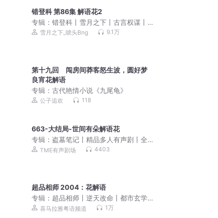
错登科 第86集 解语花2
专辑：
错登科丨雪月之下丨古言权谋丨
先婚后爱 | VIP
9.1万
雪月之下_唬头Bng
第十九回 闯房间莽客怒生波，圆好梦
良宵花解语
专辑：
古代艳情小说《九尾龟》
118
公子追欢
663-大结局-世间有朵解语花
专辑：
盗墓笔记丨精品多人有声剧丨全8
部丨苏尚卿&边江丨冠声制作丨南派三叔
4403
TME有声剧场
超品相师 2004：花解语
专辑：
超品相师丨逆天改命丨都市玄学
（粤语）
1万
喜马拉雅粤语频道