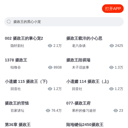
打开APP
摄政王的黑心小宠
002 摄政王的掌心宠2
摄政王载沣的小心思
隐轩剧社
2.1万
老六杂谈
2425
1378 摄政王
摄政王段祺瑞
咕噜谷
8938
木子话故事
1.3万
小遗孀 115 摄政王（下)
小遗孀 114 摄政王（上)
回音社
1.2万
回音社
1.2万
摄政王的苦恼
077-摄政王府
百家讲坛
76.4万
果杆的修习途径
23
第36章 摄政王
陆地键仙2450摄政王