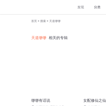
发现
分类
>
>
首页
搜索
天道缈缈
天道缈缈
相关的专辑
缈缈有话说
女配修仙之仙