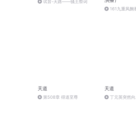
演播）
试音-天路——骚土祭词
161九重凤阙
天道
天道
第508章 得道至尊
丁元英突然向