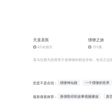
天道圣医
缥缈之旅
85未婚夫
155集
喜马拉雅为您推荐天道缈缈的精选专辑，包含正品
缥缈神仙路
一个缥缈的世界
您是不是在找：
重生之缥缈剑仙
天斗缥缈
唐僧取经听故事视频播放
真
最新搜索推荐：
传奇之缥缈仙师
异缥缈之星
鬼故事小说带语音听
小孩每