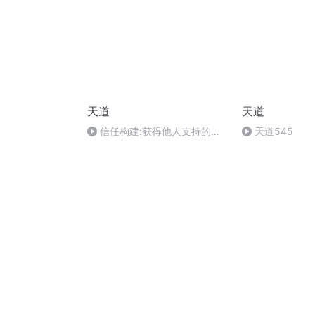
天道
天道
信任构建:获得他人支持的秘
天道545
诀