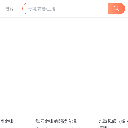
电台
资缈缈
旗云缈缈的朗读专辑
九重凤阙（多