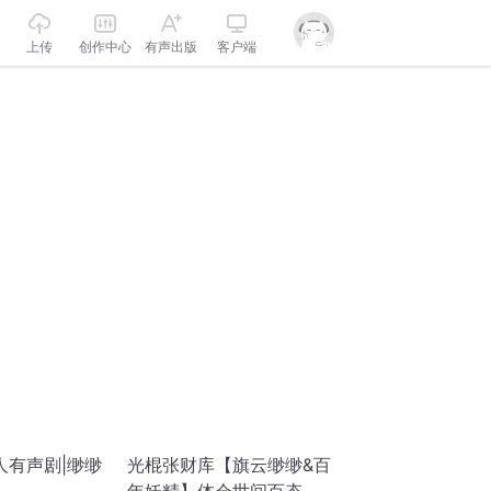
上传
创作中心
有声出版
客户端
人有声剧|缈缈
光棍张财库【旗云缈缈&百