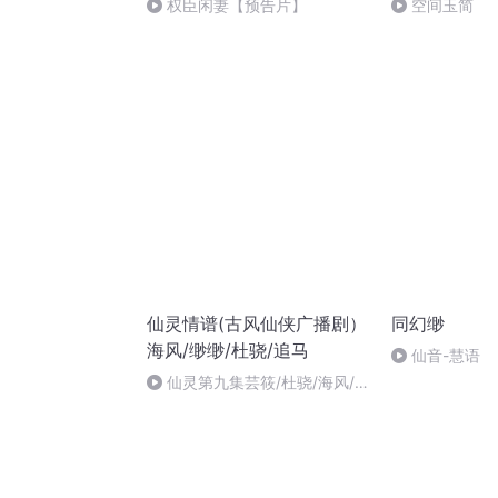
权臣闲妻【预告片】
空间玉简
仙灵情谱(古风仙侠广播剧）
同幻缈
海风/缈缈/杜骁/追马
仙音-慧语
仙灵第九集芸筱/杜骁/海风/
妖颜/醉酒