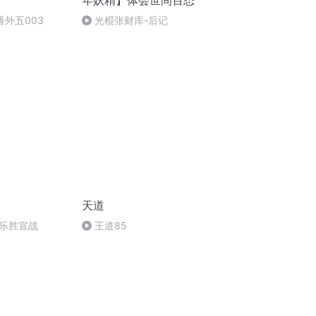
年妖精】体会世间百态
番外五003
光棍张财库-后记
天道
乐胜宣战
王道85