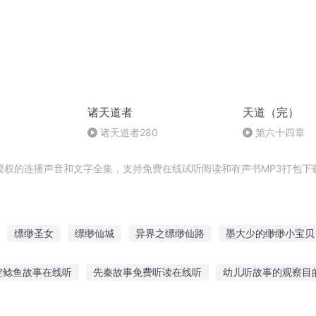
诸天道者
天道（完）
诸天道者280
第六十四章
授权的连播声音和文字全集，支持免费在线试听阅读和有声书MP3打包下
缥缈圣女
缥缈仙城
异界之缥缈仙路
墨大少的缈缈小宝贝
缥缈人间路
缥缈凡心
仙海缥缈
异界重生之缥缈大帝
缥
空鲶鱼故事在线听
先秦故事免费听读在线听
幼儿听故事的观察目
空
缥缈仙道
天听故事睡觉好吗
家教特别故事在线听
听大师讲投资的故事