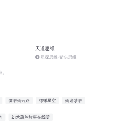
天道思维
星探思维-猎头思维
载。
缥缈仙云路
缥缈星空
仙途缈缈
缈仙尊
我的世界虚无之缈
的
幻术葫芦故事在线听
听故事小猴爬山作文
小朋友听的暖故事