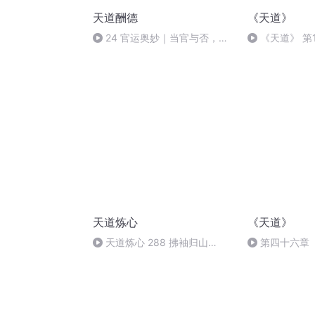
天道酬德
《天道》
24 官运奥妙｜当官与否，都
《天道》 第1
能幸福一生，靠的是什么？
天道炼心
《天道》
天道炼心 288 拂袖归山
第四十六章
（中）