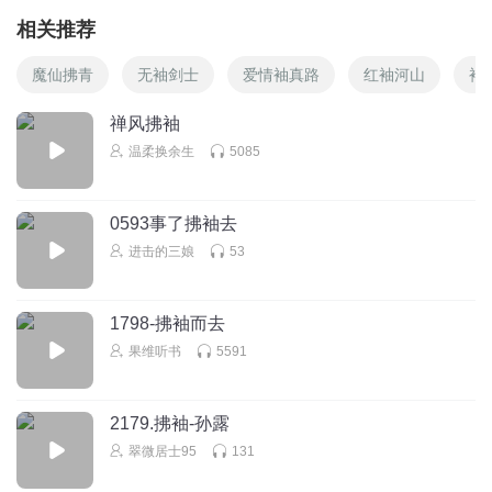
相关推荐
魔仙拂青
无袖剑士
爱情袖真路
红袖河山
袖
禅风拂袖
温柔换余生
5085
0593事了拂袖去
进击的三娘
53
1798-拂袖而去
果维听书
5591
2179.拂袖-孙露
翠微居士95
131