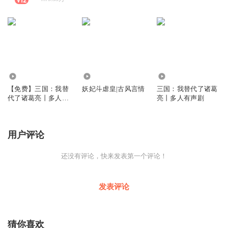
5.74万
1.47万
564.12万
【免费】三国：我替
妖妃斗虐皇|古风言情
三国：我替代了诸葛
代了诸葛亮丨多人有
亮丨多人有声剧
声剧
用户评论
还没有评论，快来发表第一个评论！
发表评论
猜你喜欢