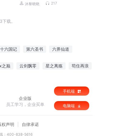
淳一|当代文学
217
沐黎晓晓
3下载。
十六国记
第六圣书
六界仙道
十六城记
武战六界
六界为尊
x之巅
云剑飘零
星之离殇
苟住再浪
生香
鬼谷郡主
手机端
企业版
员工学习，企业买单
电脑端
版权声明
自律承诺
：400-838-5616