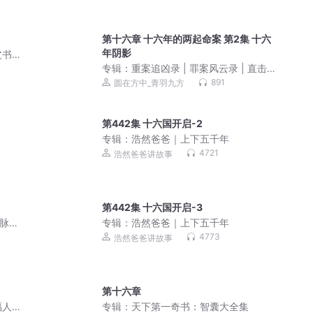
第十六章 十六年的两起命案 第2集 十六
年阴影
书/
专辑：
重案追凶录 | 罪案风云录 | 直击血
案背后的真相丨多人有声剧
891
圆在方中_青羽九方
第442集 十六国开启-2
专辑：
浩然爸爸｜上下五千年
4721
浩然爸爸讲故事
第442集 十六国开启-3
史脉络
专辑：
浩然爸爸｜上下五千年
4773
浩然爸爸讲故事
第十六章
福人
专辑：
天下第一奇书：智囊大全集