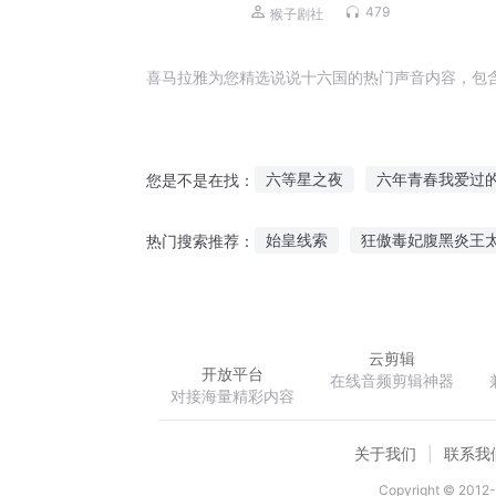
生（全集）
479
猴子剧社
喜马拉雅为您精选说说十六国的热门声音内容，包
六等星之夜
六年青春我爱过
您是不是在找：
六界之心
小六那年
上古
始皇线索
狂傲毒妃腹黑炎王
热门搜索推荐：
六月传说
六年青春我爱过的他
剑纵刀
云剪辑
开放平台
在线音频剪辑神器
对接海量精彩内容
关于我们
联系我
Copyright © 2012-