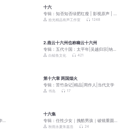
十六
专辑：
知否知否绿肥红瘦 | 影视原声 | 电
视原声
1248
拾光精品有声工作室
2.燕云十六州也称幽云十六州
专辑：
五代十国：太平年|吴越归宗|纳土
归宋
421
白鲸鱼文化
第十六章 两国烟火
专辑：
苦竹杂记|精品|周作人|当代文学
17
书岛
十六集
华上
专辑：
任性少女｜拽酷男孩｜破镜重圆
的现代言情故事
24
秋雨永夏朱嘉浩