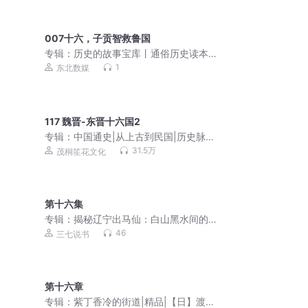
007十六，子贡智救鲁国
专辑：
历史的故事宝库丨通俗历史读本
丨古今传奇
1
东北数媒
117 魏晋-东晋十六国2
专辑：
中国通史|从上古到民国|历史脉络
大梳理|中华五千年
31.5万
茂桐笙花文化
第十六集
专辑：
揭秘辽宁出马仙：白山黑水间的
神秘灵事
46
三七说书
第十六章
专辑：
紫丁香冷的街道|精品|【日】渡边