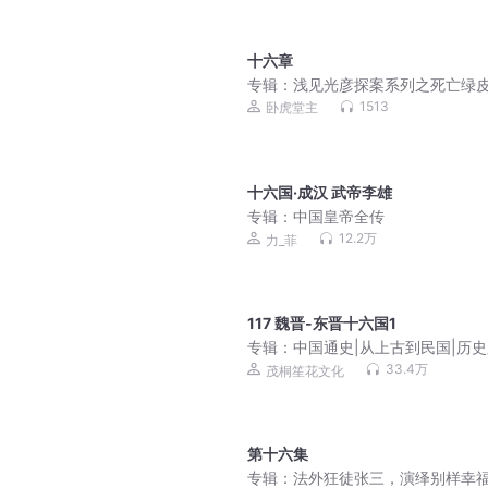
十六章
专辑：
浅见光彦探案系列之死亡绿皮
内田康夫/日本推理
1513
卧虎堂主
十六国·成汉 武帝李雄
专辑：
中国皇帝全传
12.2万
力_菲
117 魏晋-东晋十六国1
专辑：
中国通史|从上古到民国|历
大梳理|中华五千年
33.4万
茂桐笙花文化
第十六集
专辑：
法外狂徒张三，演绎别样幸