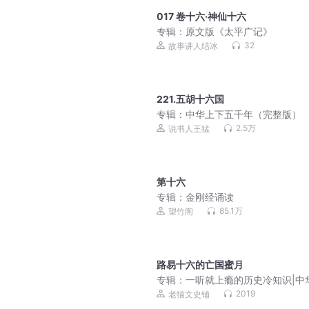
017 卷十六·神仙十六
专辑：
原文版《太平广记》
32
故事讲人结冰
221.五胡十六国
专辑：
中华上下五千年（完整版）
2.5万
说书人王猛
第十六
专辑：
金刚经诵读
85.1万
望竹阁
路易十六的亡国蜜月
专辑：
一听就上瘾的历史冷知识|中
下五千年 世界未解之谜野史趣闻
2019
老猫文史铺