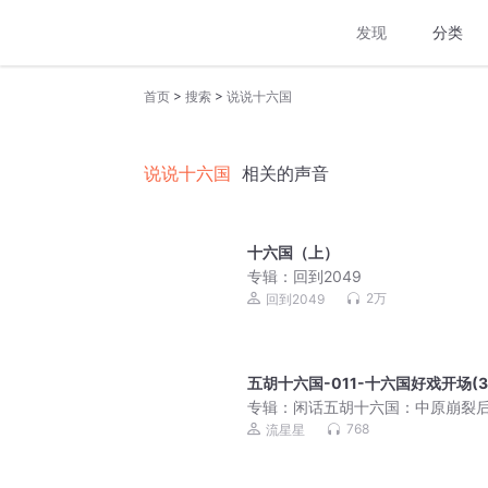
发现
分类
>
>
首页
搜索
说说十六国
说说十六国
相关的声音
十六国（上）
专辑：
回到2049
2万
回到2049
五胡十六国-011-十六国好戏开场(3
专辑：
闲话五胡十六国：中原崩裂
乱世往事 | 八王之乱 | 石勒称帝 | 
768
流星星
水之战 | 北魏崛起