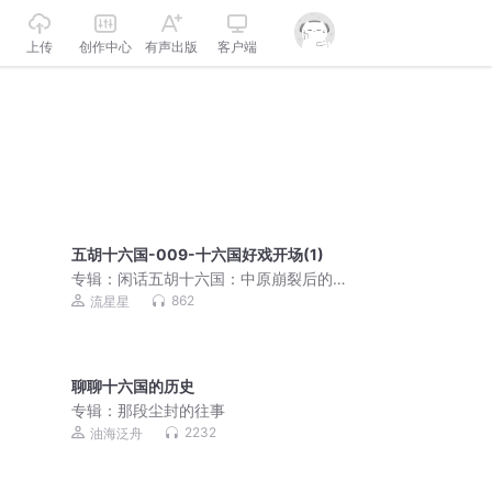
上传
创作中心
有声出版
客户端
五胡十六国-009-十六国好戏开场(1)
专辑：
闲话五胡十六国：中原崩裂后的
乱世往事 | 八王之乱 | 石勒称帝 | 苻坚淝
862
流星星
水之战 | 北魏崛起
聊聊十六国的历史
专辑：
那段尘封的往事
2232
油海泛舟