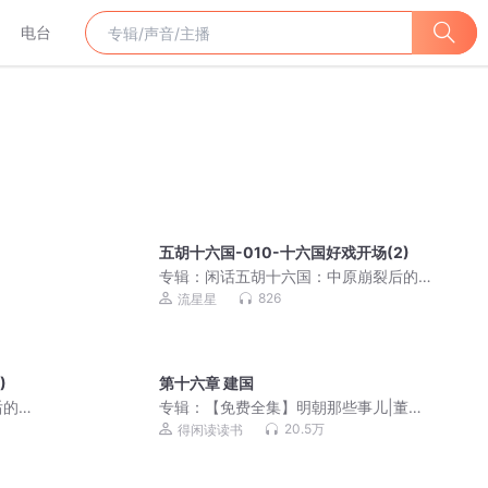
电台
五胡十六国-010-十六国好戏开场(2)
专辑：
闲话五胡十六国：中原崩裂后的
乱世往事 | 八王之乱 | 石勒称帝 | 苻坚淝
826
流星星
水之战 | 北魏崛起
)
第十六章 建国
后的
专辑：
【免费全集】明朝那些事儿|董宇
苻坚淝
辉力荐|当年明月著
20.5万
得闲读读书