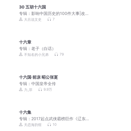
30 五胡十六国
专辑：
影响中国历史的100件大事|改变
中国命运|王朝兴衰
7
大吕说文史
十六章
专辑：
老子（白话）
79
不知名的小兄弟
十六国·前凉 昭公张寔
专辑：
中国皇帝全传
9.9万
力_菲
十六集
专辑：
2017起点武侠霸榜巨作《辽东豪
侠传》AI永久免费
10
天恋海韵馆