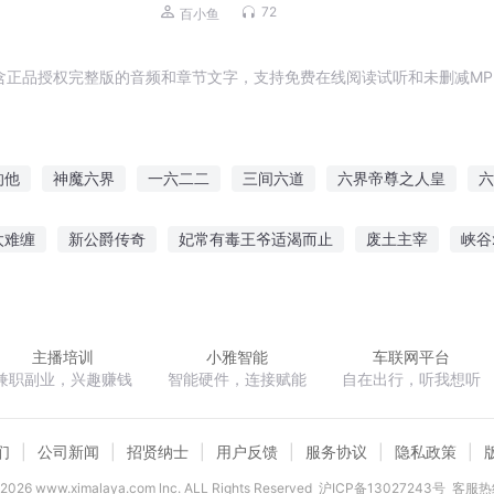
72
百小鱼
含正品授权完整版的音频和章节文字，支持免费在线阅读试听和未删减MP
的他
神魔六界
一六二二
三间六道
六界帝尊之人皇
六
六神
六道血歌
六道神尊
六生六世
过去的六十年
三
太难缠
新公爵传奇
妃常有毒王爷适渴而止
废土主宰
峡谷
横
北大陆骑士卷骑士传说
谁言爱情有尽头墨清尘沈默言
窃玉
主播培训
小雅智能
车联网平台
兼职副业，兴趣赚钱
智能硬件，连接赋能
自在出行，听我想听
们
公司新闻
招贤纳士
用户反馈
服务协议
隐私政策
2026
www.ximalaya.com lnc. ALL Rights Reserved
沪ICP备13027243号
客服热线