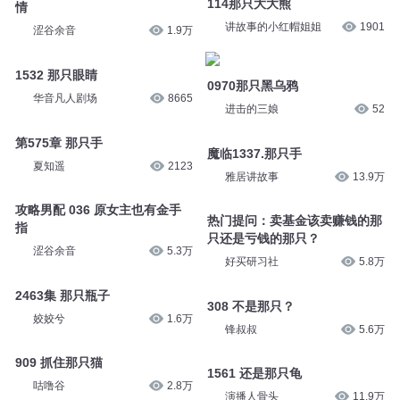
114那只大大熊
情
讲故事的小红帽姐姐
1901
涩谷余音
1.9万
1532 那只眼睛
0970那只黑乌鸦
华音凡人剧场
8665
进击的三娘
52
第575章 那只手
魔临1337.那只手
夏知遥
2123
雅居讲故事
13.9万
攻略男配 036 原女主也有金手
热门提问：卖基金该卖赚钱的那
指
只还是亏钱的那只？
涩谷余音
5.3万
好买研习社
5.8万
2463集 那只瓶子
308 不是那只？
姣姣兮
1.6万
锋叔叔
5.6万
909 抓住那只猫
1561 还是那只龟
咕噜谷
2.8万
演播人骨头
11.9万