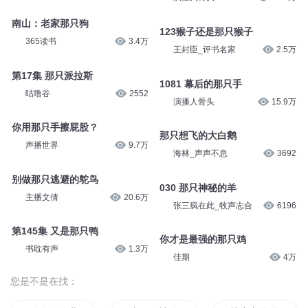
南山：老家那只狗
123猴子还是那只猴子
365读书
3.4万
王封臣_评书名家
2.5万
第17集 那只派拉斯
1081 幕后的那只手
咕噜谷
2552
演播人骨头
15.9万
你用那只手擦屁股？
那只想飞的大白鹅
声播世界
9.7万
海林_声声不息
3692
别做那只逃避的鸵鸟
030 那只神秘的羊
主播文倩
20.6万
张三疯在此_牧声志合
6196
第145集 又是那只鸭
你才是最强的那只鸡
书耽有声
1.3万
佳期
4万
您是不是在找：