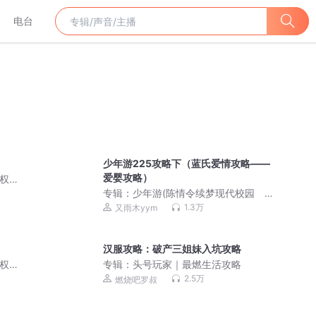
电台
少年游225攻略下（蓝氏爱情攻略——
爱婴攻略）
榜权
专辑：
少年游(陈情令续梦现代校园 小
说作者：紫轩书影)
1.3万
又雨木yym
汉服攻略：破产三姐妹入坑攻略
榜权
专辑：
头号玩家｜最燃生活攻略
2.5万
燃烧吧罗叔