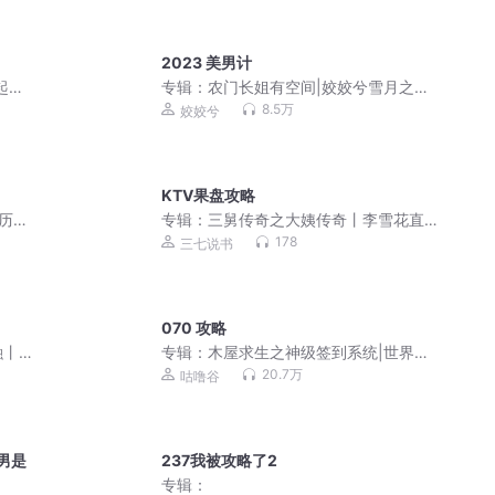
2023 美男计
起点
专辑：
农门长姐有空间|姣姣兮雪月之下|
种田虐渣VIP免费
8.5万
姣姣兮
KTV果盘攻略
历史
专辑：
三舅传奇之大姨传奇丨李雪花直
播日常丨未解之谜
178
三七说书
070 攻略
融丨
专辑：
木屋求生之神级签到系统|世界聊
天群|励志|龙小天
20.7万
咕噜谷
男是
237我被攻略了2
专辑：