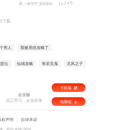
2.4万
一枚芊芊_壹佳剧社
3下载。
个男人
我被系统攻略了
太子攻略
快穿之无心攻略
篮坛
仙域攻略
有若见鬼
北风之子
手机端
企业版
员工学习，企业买单
电脑端
版权声明
自律承诺
：400-838-5616