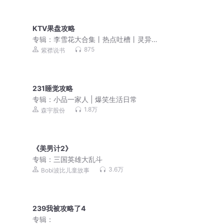
KTV果盘攻略
专辑：
李雪花大合集丨热点吐槽丨灵异
鬼故事丨大案纪实丨免费
875
紫襟说书
231睡觉攻略
专辑：
小品一家人 | 爆笑生活日常
1.8万
森宇股份
《美男计2》
专辑：
三国英雄大乱斗
3.6万
Bobi波比儿童故事
239我被攻略了4
专辑：