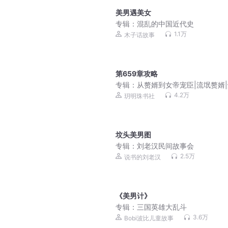
美男遇美女
专辑：
混乱的中国近代史
1.1万
木子话故事
第659章攻略
专辑：
从赘婿到女帝宠臣|流氓赘婿
脑洞|多人精品
4.2万
玥明珠书社
坟头美男图
专辑：
刘老汉民间故事会
2.5万
说书的刘老汉
《美男计》
专辑：
三国英雄大乱斗
3.6万
Bobi波比儿童故事