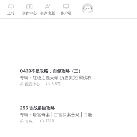
上传
创作中心
有声出版
客户端
0439不是攻略，而似攻略（三）
专辑：
红楼之挽天倾|历史爽文|霸榜权
谋|多人有声剧|VIP免费
3.8万
配音沐心
255 舌战群臣攻略
专辑：
唐宫奇案 | 古言探案悬疑 | 白鹿&
王星越主演影视原著 | 青兔心念领衔
1746
青兔_