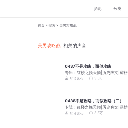
发现
分类
>
>
首页
搜索
美男攻略战
美男攻略战
相关的声音
0437不是攻略，而似攻略
专辑：
红楼之挽天倾|历史爽文|霸
谋|多人有声剧|VIP免费
3.8万
配音沐心
0438不是攻略，而似攻略（二）
专辑：
红楼之挽天倾|历史爽文|霸
谋|多人有声剧|VIP免费
3.8万
配音沐心