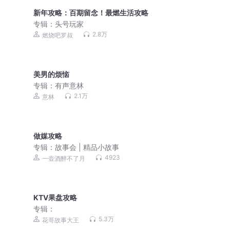
新年攻略：百期留念！最燃生活攻略
专辑：
头号玩家
2.8万
燃烧吧罗叔
美男的烦恼
专辑：
有声意林
2.1万
意林
做媒攻略
专辑：
故事会 | 精品小故事
4923
一壶酒醉不了月
KTV果盘攻略
专辑：
5.3万
花哥故事大王