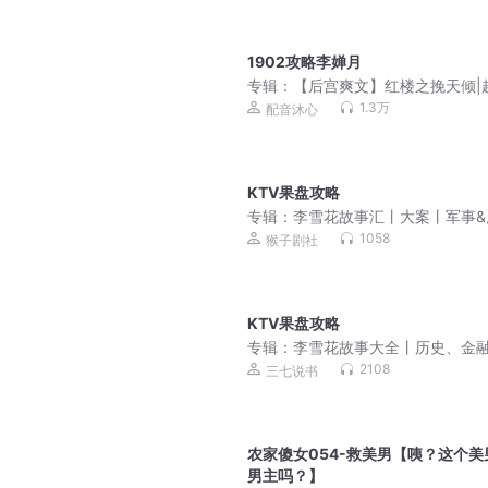
1902攻略李婵月
专辑：
【后宫爽文】红楼之挽天倾|
霸榜历史权谋|多人有声剧
1.3万
配音沐心
KTV果盘攻略
专辑：
李雪花故事汇丨大案丨军事&
丨未解之谜丨免费听
1058
猴子剧社
KTV果盘攻略
专辑：
李雪花故事大全丨历史、金
政治、军事丨社会现象
2108
三七说书
农家傻女054-救美男【咦？这个美
男主吗？】