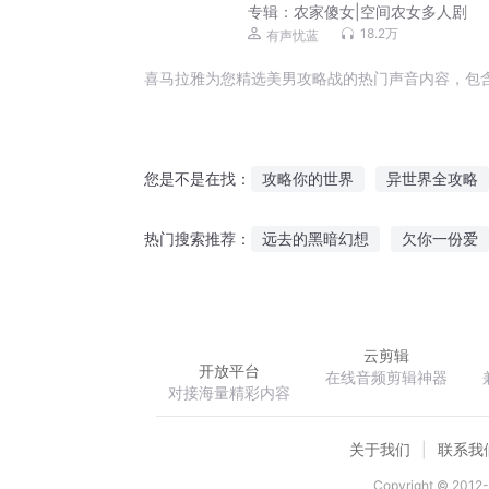
专辑：
农家傻女|空间农女多人剧
18.2万
有声忧蓝
喜马拉雅为您精选美男攻略战的热门声音内容，包
攻略你的世界
异世界全攻略
您是不是在找：
快穿之攻略那个男主
攻略仙
远去的黑暗幻想
欠你一份爱
热门搜索推荐：
某世界的攻略之神
青春的恋
驭鬼邪后
一念圣邪
十国
云剪辑
开放平台
在线音频剪辑神器
对接海量精彩内容
关于我们
联系我
Copyright © 2012-