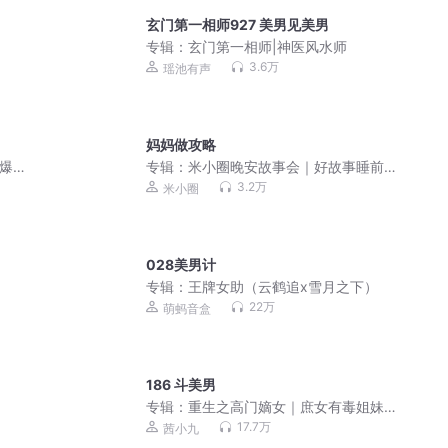
玄门第一相师927 美男见美男
专辑：
玄门第一相师|神医风水师
3.6万
瑶池有声
妈妈做攻略
|爆笑
专辑：
米小圈晚安故事会｜好故事睡前
必听
3.2万
米小圈
028美男计
专辑：
王牌女助（云鹤追x雪月之下）
22万
萌蚂音盒
186 斗美男
专辑：
重生之高门嫡女｜庶女有毒姐妹
篇｜免费爽文小说
17.7万
茜小九