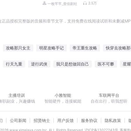
2.5万
一枚芊芊_壹佳剧社
含正品授权完整版的音频和章节文字，支持免费在线阅读试听和未删减MP
攻略那只女主
明星攻略手记
帝王重生攻略
快穿去攻略那
君大人
攻略女王
成神攻略
重生宠妃攻略
少女攻略系统
行天九重
逆行武侠
我只是想做回自己
医不可攀
星耀
爱攻略
系统之快穿大神攻略
快穿之最强攻略
末日男神攻略
治乱英雄传
百炼龙成尊
黑执事彼岸花开
主播培训
小雅智能
车联网平台
兼职副业，兴趣赚钱
智能硬件，连接赋能
自在出行，听我想听
们
公司新闻
招贤纳士
用户反馈
服务协议
隐私政策
2026
www.ximalaya.com lnc. ALL Rights Reserved
沪ICP备13027243号
客服热线