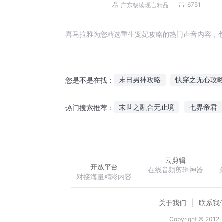
统）
6751
广东畅读现言精品
喜马拉雅为您精选重生宠妃攻略的热门声音内容，
末日男神攻略
快穿之无心攻
您是不是在找：
攻略那只女主
快穿之最强攻
末世之融合无止境
七界帝君
热门搜索推荐：
帝王重生攻略
少女攻略系统
陌路流年里的无效信
黑光末
云剪辑
开放平台
在线音频剪辑神器
对接海量精彩内容
关于我们
联系我
Copyright © 2012-