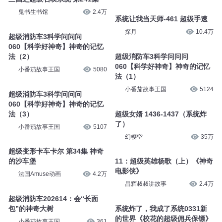
鬼书生书馆
2.4万
系统让我当天师-461 超级手速
探月
10.4万
超级消防车3科学问问问
060【科学好神奇】神奇的记忆
法（2）
超级消防车3科学问问问
060【科学好神奇】神奇的记忆
小番茄故事王国
5080
法（1）
小番茄故事王国
5124
超级消防车3科学问问问
060【科学好神奇】神奇的记忆
法（3）
超级女婿 1436-1437（系统炸
了）
小番茄故事王国
5107
幻樱空
35万
超级变形卡车卡尔 第34集 神奇
的沙车堡
11：超级英雄杨歌（上）《神奇
电影侠》
法国Amuse动画
4.2万
昌辉叔叔讲故事
2.4万
超级消防车202614：会“长面
包”的神奇大树
系统炸了，我成了系统0331新
的世界《校花的超级佣兵保镖》
小番茄故事王国
361