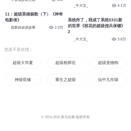
_牛大宝_
4.1万
11：超级英雄杨歌（下）《神奇
电影侠》
系统炸了，我成了系统0331新
的世界《校花的超级佣兵保镖》
昌辉叔叔讲故事
2.3万
2
_牛大宝_
3.8万
您是不是在找：
超级大华夏
超级相师在花都
超级宠物狗
神级双修
重生之超级强国
仙中九年级传说
超级剑仙系统
超级大仙
明末超级强国
神级超能学生
超级妖书
神级主神文明系统
© 2014-
2026
喜马拉雅 版权所有
斗罗之最强神级系统
末世之超级全能系统
成神之超级系统