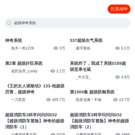
打开APP
超级神奇系统
神奇系统
537超级生气系统
海天一色1228
3万
森宇股份
6.1万
第2章 超级奸臣系统
系统炸了，我成了系统0189超
级坚果仓鼠
老匠说书_Lucky
2.1万
_牛大宝_
4.9万
《王的女人谁敢动》133-他超级
厉害，超级神奇
第1504集 超级防御系统
一刀苏苏
405.7万
悦音涟漪丶不倾
13.7万
超级消防车3科学问问问032
超级消防车3科学问问问032
【超级消防车冒险】神奇的超级
【超级消防车冒险】神奇的超级
消防车（1）
消防车（2）
小番茄故事王国
5026
小番茄故事王国
4966