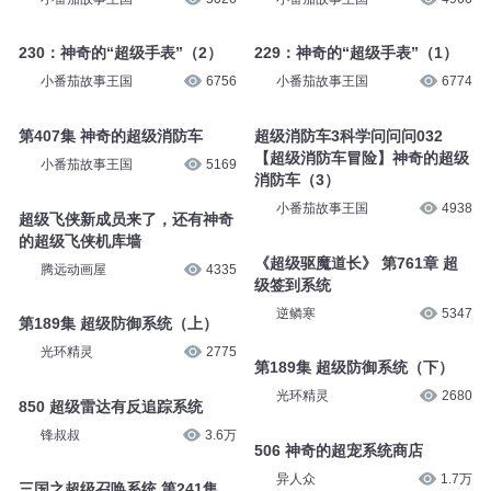
230：神奇的“超级手表”（2）
229：神奇的“超级手表”（1）
小番茄故事王国
6756
小番茄故事王国
6774
第407集 神奇的超级消防车
超级消防车3科学问问问032
【超级消防车冒险】神奇的超级
小番茄故事王国
5169
消防车（3）
小番茄故事王国
4938
超级飞侠新成员来了，还有神奇
的超级飞侠机库墙
《超级驱魔道长》 第761章 超
腾远动画屋
4335
级签到系统
逆鳞寒
5347
第189集 超级防御系统（上）
光环精灵
2775
第189集 超级防御系统（下）
光环精灵
2680
850 超级雷达有反追踪系统
锋叔叔
3.6万
506 神奇的超宠系统商店
异人众
1.7万
三国之超级召唤系统 第241集