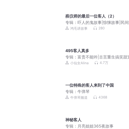
殡仪师的最后一位客人（2）
专辑：
吓人的鬼故事|惊悚故事|民
事|志怪故事
280
鸿毛讲故事
495客人真多
专辑：
富贵不能吟|古言重生搞笑甜
谋悬疑|青铜穗原著|小仙女多人有声
4.7万
小仙女Alina
一位特殊的客人来到了中国
专辑：
牛弹琴
4368
牛弹琴频道
神秘客人
专辑：
月亮姐姐365夜故事