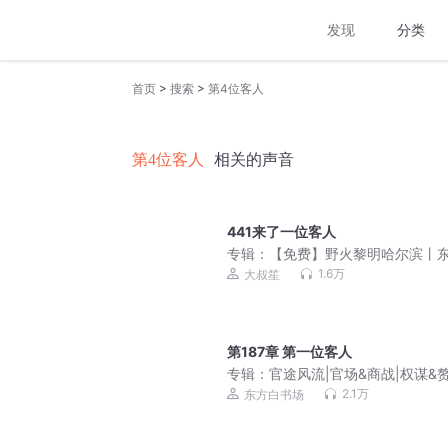
发现
分类
>
>
首页
搜索
第4位客人
第4位客人
相关的声音
441来了一位客人
专辑：
【免费】野火黎明哈尔滨丨
往事丨谍战《欢颜》同款
1.6万
大叔笙
第187章 第一位客人
专辑：
官途风流|官场&商战|权谋&赘
多人有声
2.1万
东方白书场