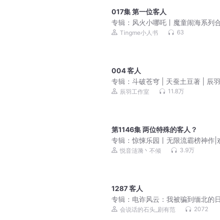
017集 第一位客人
专辑：
风火小哪吒丨魔童闹海系列
丨敖丙姜子牙降妖除魔团
63
Tingme小人书
004 客人
专辑：
斗破苍穹 | 天蚕土豆著 | 辰
室演播 | 经典玄幻小说 | 多人有声
11.8万
辰羽工作室
第1146集 两位特殊的客人？
专辑：
惊悚乐园丨无限流霸榜神作|
来到，惊悚乐园|多人有声剧
3.9万
悦音涟漪丶不倾
1287 客人
专辑：
电诈风云：我被骗到缅北的日
血色缅北||真实缅北|会员免费
2072
会说话的石头_剧有范