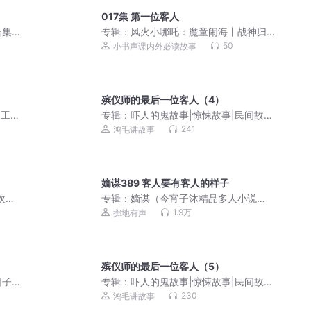
017集 第一位客人
合集
专辑：
风火小哪吒：魔童闹海丨战神归
来火力全开丨儿童广播剧
50
小书声课内外必读故事
殡仪师的最后一位客人（4）
羽工作
专辑：
吓人的鬼故事|惊悚故事|民间故
剧
事|志怪故事
241
鸿毛讲故事
嫡谋389 客人要有客人的样子
欢迎
专辑：
嫡谋（今宵子沐精品多人小说
剧）
1.9万
掷地有声
殡仪师的最后一位客人（5）
子|
专辑：
吓人的鬼故事|惊悚故事|民间故
事|志怪故事
230
鸿毛讲故事