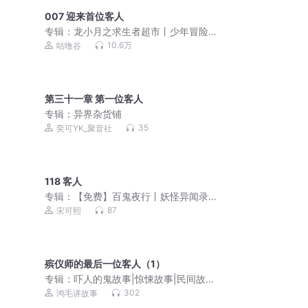
007 迎来首位客人
专辑：
龙小月之求生者超市丨少年冒险
丨顾寒渊咕噜谷
10.6万
咕噜谷
第三十一章 第一位客人
专辑：
异界杂货铺
35
奕可YK_聚音社
118 客人
专辑：
【免费】百鬼夜行丨妖怪异闻录
丨人与妖的羁绊
87
宋可熙
殡仪师的最后一位客人（1）
专辑：
吓人的鬼故事|惊悚故事|民间故
事|志怪故事
302
鸿毛讲故事