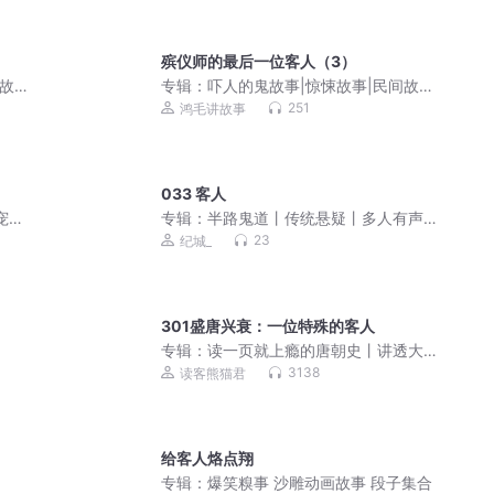
殡仪师的最后一位客人（3）
间故
专辑：
吓人的鬼故事|惊悚故事|民间故
事|志怪故事
251
鸿毛讲故事
033 客人
宠权
专辑：
半路鬼道丨传统悬疑丨多人有声
剧
剧
23
纪城_
301盛唐兴衰：一位特殊的客人
专辑：
读一页就上瘾的唐朝史丨讲透大
唐三百年兴衰丨历史佳作
3138
读客熊猫君
给客人烙点翔
专辑：
爆笑糗事 沙雕动画故事 段子集合