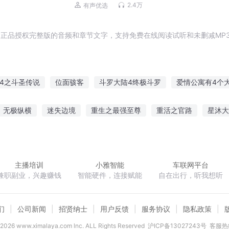
2.4万
有声优选
正品授权完整版的音频和章节文字，支持免费在线阅读试听和未删减MP
4之斗圣传说
位面骇客
斗罗大陆4终极斗罗
爱情公寓有4个
客
战位之战
狩猎4南海龙墟
七位侠客
摩尔庄园4
无
无极纵横
迷失边境
重生之最强至尊
重活之官路
星沐大
游戏规则
最后4年
我的4年梦幻情
生命师4光神之章
之剑痕
御笔图腾
道佛一体
黑月留香
主播培训
小雅智能
车联网平台
兼职副业，兴趣赚钱
智能硬件，连接赋能
自在出行，听我想听
们
公司新闻
招贤纳士
用户反馈
服务协议
隐私政策
2026
www.ximalaya.com lnc. ALL Rights Reserved
沪ICP备13027243号
客服热线