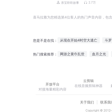
2.7万
亲宝听听故事
喜马拉雅为您精选第4位客人的热门声音内容，包含
从现在开始4时空大逃亡
斗罗
您是不是在找：
重生之千金上位
剑客不见剑
网游之黄巾乱世
血月之光
热门搜索推荐：
我太子让位
1/大学作文4之
北宋小货郎
嗜血双刃
月
云剪辑
开放平台
在线音频剪辑神器
对接海量精彩内容
关于我们
联系我
Copyright © 2012-