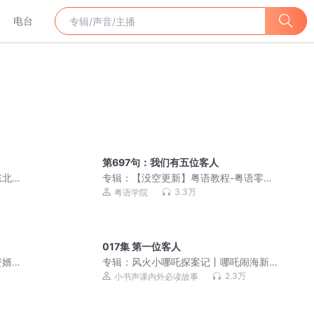
电台
第697句：我们有五位客人
东北
专辑：
【没空更新】粤语教程-粤语零基
础启蒙3000句
3.3万
粤语学院
017集 第一位客人
婿|
专辑：
风火小哪吒探案记丨哪吒闹海新
传丨封神西游神话儿童剧
2.3万
小书声课内外必读故事