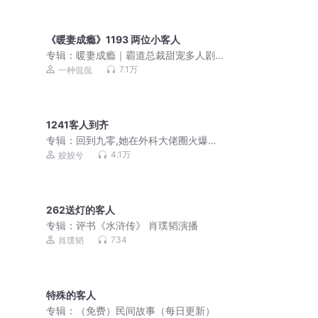
《暖妻成瘾》1193 两位小客人
专辑：
暖妻成瘾｜霸道总裁甜宠多人剧
｜一种侃侃｜VIP免
7.1万
一种侃侃
1241客人到齐
专辑：
回到九零,她在外科大佬圈火爆了
|姣姣兮 | 起点口碑爽文 | 多人有声剧
4.1万
姣姣兮
262送灯的客人
专辑：
评书《水浒传》 肖璞韬演播
734
肖璞韬
特殊的客人
专辑：
（免费）民间故事（每日更新）