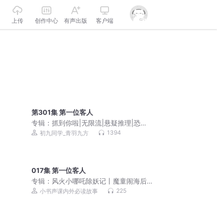
上传
创作中心
有声出版
客户端
第301集 第一位客人
专辑：
抓到你啦|无限流|悬疑推理|恐怖
游戏|多人有声剧
1394
初九同学_青羽九方
017集 第一位客人
专辑：
风火小哪吒除妖记丨魔童闹海后
续新篇章丨儿童神话故事
225
小书声课内外必读故事