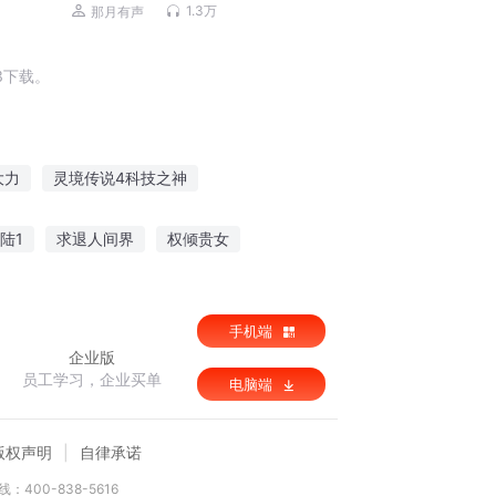
1.3万
那月有声
3下载。
大力
灵境传说4科技之神
字拼图4
李自成第4卷
有位侠客
陆1
求退人间界
权倾贵女
手机端
企业版
员工学习，企业买单
电脑端
版权声明
自律承诺
：400-838-5616