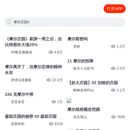
打开APP
摩尔庄园4
《摩尔庄园》刷屏一周之后，吉
摩尔斯密码
比特股价大涨25%
意林
1.2万
36氪音频频道
4.8万
11 摩尔的投降
摩尔离开了，但摩尔定律的精神
每天十点听书
2.5万
永在
津津乐道播客
22.4万
【妖火庄园】03 别致的庄园
棒棒老师Plus
3.1万
226 克摩尔中弹
涩谷余音
1万
摩尔线程概念挖掘