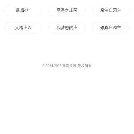
张一摇
252
174 图什庄园
029 庄园①
启辰说过要听话
45
张一摇
277
221-地下庄园
059玫瑰庄园
猫不理故事
5176
玄青老刺猬
2.4万
您是不是在找：
最后4年
网游之庄园物语
魔法庄园主
人格庄园
我梦想的庄园
修真庄园主
斗罗4之斗圣传说
美女庄园守灵人
文艺庄园
异世庄园小生活
我家庄园压了个魔女
我是大庄园主