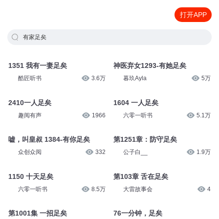
打开APP
有家足矣
1351 我有一妻足矣
神医弃女1293-有她足矣
酷匠听书
3.6万
暮玖Ayla
5万
2410一人足矣
1604 一人足矣
趣阅有声
1966
六零一听书
5.1万
嘘，叫皇叔 1384-有你足矣
第1251章：防守足矣
众创众阅
332
公子白__
1.9万
1150 十天足矣
第103章 舌在足矣
六零一听书
8.5万
大雷故事会
4
第1001集 一招足矣
76一分钟，足矣