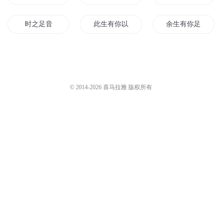
时之足音
此生有你以足矣
余生有你足矣
国足新星
爱过就足矣
重生之异界足球
手足之情
失足青少年
足球小将系统
© 2014-
2026
喜马拉雅 版权所有
国足小将
少年足球时代
龙的足迹
剑帝的足迹
有妻足焉
足尖上的帝国
足浪天下
足球至上