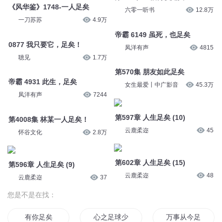
《风华鉴》1748-一人足矣
六零一听书
12.8万
一刀苏苏
4.9万
帝霸 6149 虽死，也足矣
0877 我只要它，足矣！
凤洋有声
4815
聴见
1.7万
第570集 朋友如此足矣
帝霸 4931 此生，足矣
女生最爱丨中广影音
45.3万
凤洋有声
7244
第597章 人生足矣 (10)
第4008集 林某一人足矣！
云鹿柔迩
45
怀谷文化
2.8万
第602章 人生足矣 (15)
第596章 人生足矣 (9)
云鹿柔迩
48
云鹿柔迩
37
您是不是在找：
有你足矣
心之足球少年
万事从今足