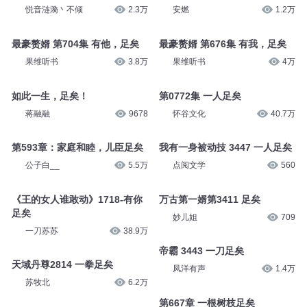
悦音涟漪丶不倾
2.3万
安燃
1.2万
最豪赘婿 第704集 有他，足矣
最豪赘婿 第676集 有我，足矣
果维听书
3.8万
果维听书
4万
如此一生，足矣！
第0772集 一人足矣
蒋融融
9678
怀谷文化
40.7万
第593章：家庭和睦，儿臣足矣
我有一身被动技 3447 一人足矣
公子白__
5.5万
点阅文学
560
《王的女人谁敢动》1718-有你
万古第一婿第3411 足矣
足矣
妙儿姐
709
一刀苏苏
38.9万
帝霸 3443 一刀足矣
天域丹尊2814 一拳足矣
凤洋有声
1.4万
苏牧北
6.2万
第667章 一根树枝足矣