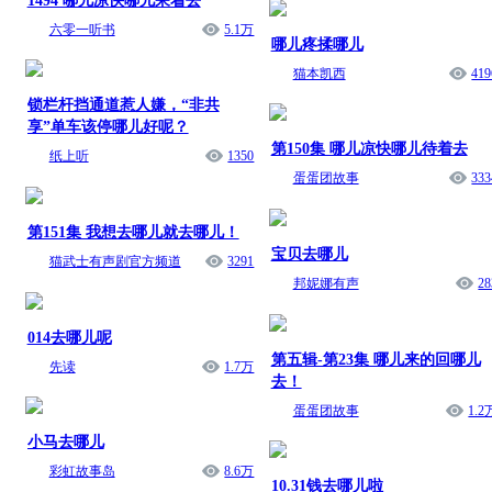
1494 哪儿凉快哪儿呆着去
六零一听书
5.1万
哪儿疼揉哪儿
猫本凯西
419
锁栏杆挡通道惹人嫌，“非共
享”单车该停哪儿好呢？
第150集 哪儿凉快哪儿待着去
纸上听
1350
蛋蛋团故事
333
第151集 我想去哪儿就去哪儿！
宝贝去哪儿
猫武士有声剧官方频道
3291
邦妮娜有声
28
014去哪儿呢
第五辑-第23集 哪儿来的回哪儿
先读
1.7万
去！
蛋蛋团故事
1.2
小马去哪儿
彩虹故事岛
8.6万
10.31钱去哪儿啦