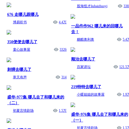
股海怪才liuhaizhuoyi
338
676 走哪儿跟哪儿
博易听书
4.4万
一品仵作962 哪儿来的回哪儿
去！
糖醋奥利奥
5.4
350便便去哪儿了
童心故事屋
3326
顺治去哪儿了
百家讲坛
121.5
刺猬去哪儿了
寒天有声
314
219特特去哪儿了
小暖姐姐的故事屋
1.9
盛华-977集 哪儿去了和哪儿来的
（二）
初夏言情剧场
1.5万
盛华-976集 哪儿去了和哪儿来的
（一）
初夏言情剧场
1.5