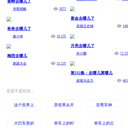
黄峥去哪儿了
华商韬略
2075
黄金去哪儿了
老猫文史铺
140
爸爸去哪儿了
曲小奇
10.3万
月亮去哪儿了
米小圈
72.5
梅西去哪儿
跑题大会
31.2万
第332集：走哪儿算哪儿
超级马达力
465
您是不是在找：
这个世界上不单单只有你我
异世界从开车开始
至尊车神
大巴车里的游乐世界
单车上的时光
单车上的丘比特