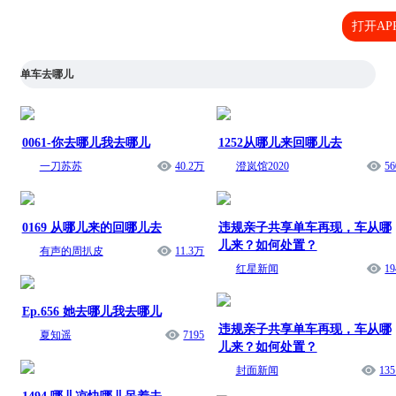
打开AP
单车去哪儿
0061-你去哪儿我去哪儿
1252从哪儿来回哪儿去
一刀苏苏
40.2万
澄岚馆2020
56
0169 从哪儿来的回哪儿去
违规亲子共享单车再现，车从哪
儿来？如何处置？
有声的周扒皮
11.3万
红星新闻
19
Ep.656 她去哪儿我去哪儿
违规亲子共享单车再现，车从哪
夏知遥
7195
儿来？如何处置？
封面新闻
135