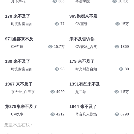
月下声花
386
粤语学院
10.3万
178 来不及了
969跑都来不及
时光财富自如
77
CV至臻
15万
971跑都来不及
来不及告诉你
CV至臻
15.7万
CV姜冰_含笑
1869
180 来不及了
179 来不及了
时光财富自如
98
时光财富自如
80
1967 来不及了
1391有些来不及
京大金_白玉京
4920
是二卷
1.5万
第279集来不及了
1944 来不及了
CV执事
4212
华音凡人剧场
6790
您是不是在找：