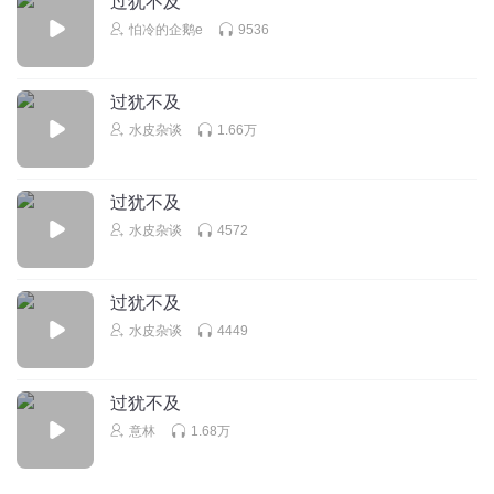
过犹不及
怕冷的企鹅e
9536
见笑与见效
拿得起放得下
过犹不及
回复
2018-09-25
1
水皮杂谈
1.66万
海林_声声不息
回复 @
见笑与见效
:
过犹不及
水皮杂谈
4572
娟娜_qv
讲得非常好，特别喜欢听。感恩您
过犹不及
回复
2018-08-18
1
水皮杂谈
4449
海林_声声不息
回复 @
娟娜_qv
:
过犹不及
叮雪儿
意林
1.68万
很喜欢你的语录，如果一天不听，就感觉灵魂的空虚，听着
舒服踏实，真实！继续支持，忠实听众