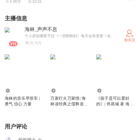
4.36万
10:31
主播信息
海林_声声不息
个人原创播客节目《一切刚刚好》每天会有更新！欢迎订阅《万家灯火万家情》、《海林的音乐早班车》有声书《回到唐诗现场》、《回到宋词现场》、《北方有佳人》、《爱是温暖的花开》《爱是生命的觉醒》.......直播时间：早晚6点半，每月四场西米团专属直播。欢迎加入海林的粉丝团，西米团，双向奔赴，更高更远的上山路。
加关注
26.70万
18.70万
13.12万
4195
海林的音乐早班车 |
万家灯火万家情| 海
《孩子是可以爱好
勇气 信心 力量
林读经典之儒释道系
的》| 佟易城 著 海林
列
播讲
用户评论
蚂蚁骑士_tb