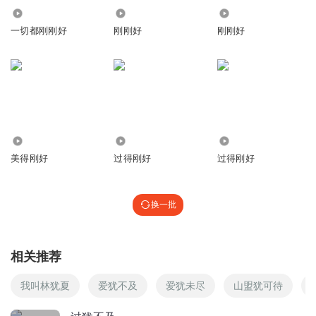
回复
2018-06-27
4
2.59万
2.26万
1775
一切都刚刚好
刚刚好
刚刚好
海林_声声不息
回复 @
红酒一杯倒
:
嗯，坚决将体重控制在正常范
围内
qms我爱我家
每天听着你的声音，我的焦虑情绪有点改善，反复的听，一
天不听的话，焦虑马上就来了，谢谢你！做我的安稳剂。
683
6.27万
5.12万
回复
2018-06-28
2
美得刚好
过得刚好
过得刚好
海林_声声不息
回复 @
qms我爱我家
:
换一批
红酒一杯倒
中国古代人养身水平在世界是倒数 千万别信 上海现在寿命80
相关推荐
岁，还可以
回复
我叫林犹夏
爱犹不及
爱犹未尽
山盟犹可待
2018-06-27
2
海林_声声不息
回复 @
红酒一杯倒
:
努力认真科学养生