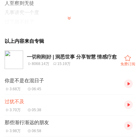
人至察则无徒
凡事讲究一个度
过了就不好了
以上内容来自专辑
一切刚刚好 | 洞悉世事 分享智慧 情感疗愈
8068.14万
15.19万
免费订阅
你是不是在混日子
3.68万
06:45
过犹不及
3.70万
05:38
那些渐行渐远的朋友
3.98万
06:58