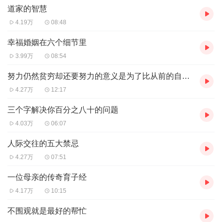
道家的智慧
4.19万
08:48
幸福婚姻在六个细节里
3.99万
08:54
努力仍然贫穷却还要努力的意义是为了比从前的自己过得好
4.27万
12:17
三个字解决你百分之八十的问题
4.03万
06:07
人际交往的五大禁忌
4.27万
07:51
一位母亲的传奇育子经
4.17万
10:15
不围观就是最好的帮忙