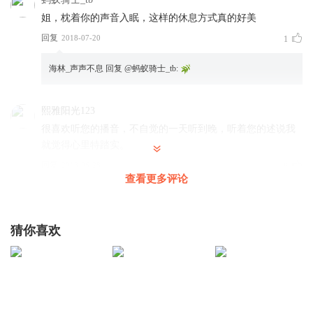
姐，枕着你的声音入眠，这样的休息方式真的好美
回复
2018-07-20
1
海林_声声不息
回复 @
蚂蚁骑士_tb
:
熙雅阳光123
很喜欢听您的播音，不自觉的一天听到晚，听着您的述说我
就觉得心里特踏实。
回复
2018-06-28
6
查看更多评论
海林_声声不息
回复 @
熙雅阳光123
:
猜你喜欢
红酒一杯倒
我来科普一下 饮食占长寿健康的40% 很多人自己百度的不
对。饮食最重要的1 六分饱不饿不要吃2掂粉少吃 吃水果蔬菜
鱼豆类 其它少吃。3腰围一定不要过85厘米 。再说三遍以上
三条很重要。身体就像汽车 要保养爱护清洗。