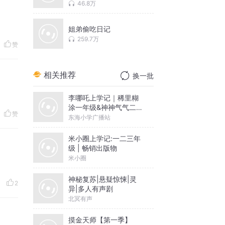
46.8万
姐弟偷吃日记
259.7万
赞
相关推荐
换一批
李哪吒上学记｜稀里糊
涂一年级&神神气气二年
赞
级
东海小学广播站
米小圈上学记:一二三年
级 | 畅销出版物
米小圈
神秘复苏|悬疑惊悚|灵
2
异|多人有声剧
北冥有声
摸金天师【第一季】