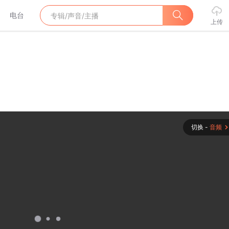
电台
上传
切换 -
音频