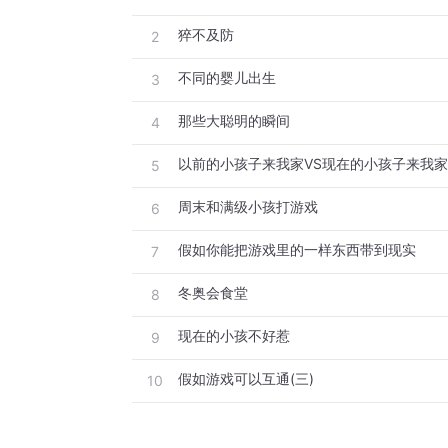
猝不及防
2
不同的婴儿出生
3
那些大聪明的瞬间
4
以前的小孩子来我家VS现在的小孩子来我家
5
周末和满级小孩打游戏
6
假如你能把游戏里的一样东西带到现实
7
冬奥会食堂
8
现在的小孩不好惹
9
假如游戏可以互通(三)
10