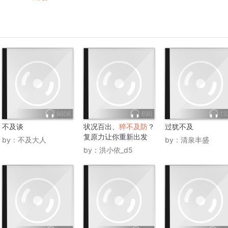
9806
690
13
不及谈
状况百出、
猝不及防
？
过犹不及
复原力让你重新出发
by：
不及大人
by：
清泉丰盛
by：
洪小依_d5