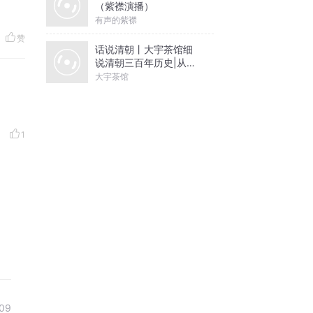
（紫襟演播）
有声的紫襟
赞
话说清朝丨大宇茶馆细
说清朝三百年历史|从努
尔哈赤到末代皇帝溥仪|
大宇茶馆
康熙雍正乾隆
1
09