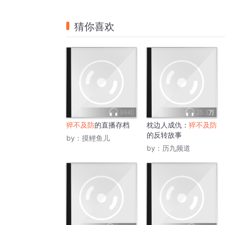
猜你喜欢
9840
25.3万
猝不及防
的直播存档
枕边人成仇：
猝不及防
的反转故事
by：
摸鲤鱼儿
by：
历九频道