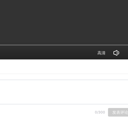
高清
发表评
0
/
300