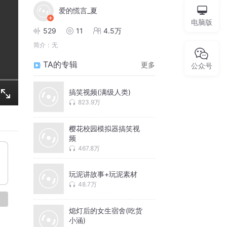
爱的慌言_夏
电脑版
529
11
4.5万
简介：
无
TA的专辑
更多
公众号
搞笑视频(满级人类)
823.9万
樱花校园模拟器搞笑视
频
467.8万
玩泥讲故事+玩泥素材
48.7万
论
熄灯后的女生宿舍(吃货
小涵)