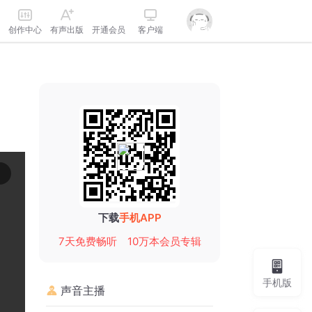
创作中心
有声出版
开通会员
客户端
下载
手机APP
7天免费畅听
10万本会员专辑
手机版
声音主播