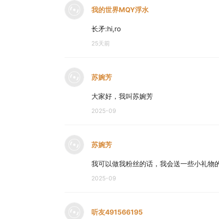
我的世界MQY浮水
长矛:hi,ro
25天前
苏婉芳
大家好，我叫苏婉芳
2025-09
苏婉芳
我可以做我粉丝的话，我会送一些小礼物
2025-09
听友491566195