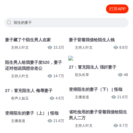
打开APP
陌生的妻子
妻子藏了个陌生男人在家
妻子背着我借给陌生人钱
主持人叶文
15.3万
主持人叶文
8.8万
陌生男人给我妻子发520，妻子
27：冒充陌生人 强奸妻子
还对他说我想你老公
坟头长草
48
主持人叶文
14.7万
变得陌生的妻子（下） | 怪哉
27：冒充陌生人 侮辱妻子
主播老道
21.6万
有声人如玉
4.6万
省吃俭用的妻子背着我借给陌生
变得陌生的妻子（上） | 怪哉
男人二万
主播老道
21.6万
主持人叶文
8.7万