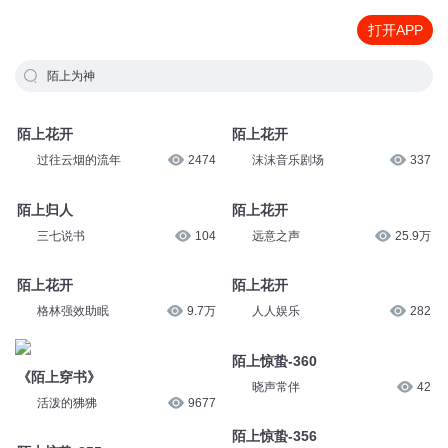
打开APP
陌上为神
陌上花开
陌上花开
过往云烟的流年
2474
沫沫音乐剧场
337
陌上归人
陌上花开
三七说书
104
远意之声
25.9万
陌上花开
陌上花开
格林强效助眠
9.7万
人人娱乐
282
陌上惊蛰-360
《陌上穿书》
晓声常伴
42
活泼的狒狒
9677
陌上惊蛰-356