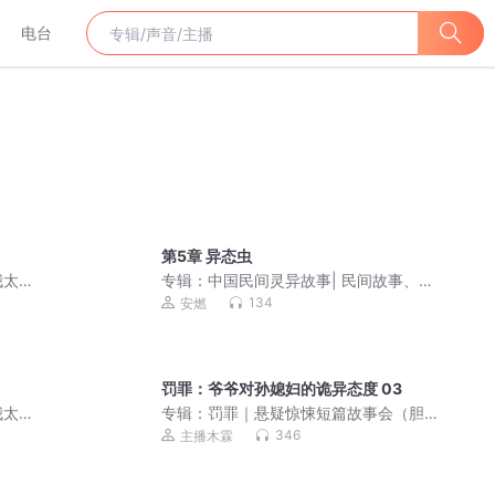
电台
第5章 异态虫
我太
专辑：
中国民间灵异故事| 民间故事、免
天万
费悬疑恐怖鬼故事
134
安燃
罚罪：爷爷对孙媳妇的诡异态度 03
我太
专辑：
罚罪｜悬疑惊悚短篇故事会（胆
天万
小勿入）
346
主播木霖