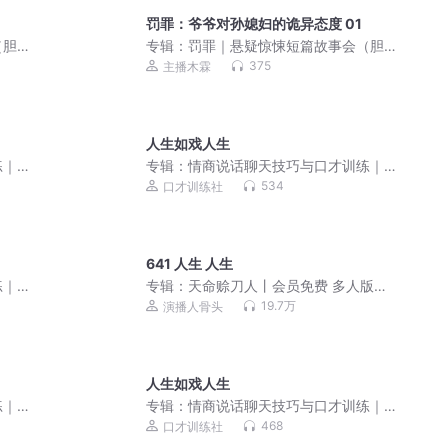
罚罪：爷爷对孙媳妇的诡异态度 01
（胆
专辑：
罚罪｜悬疑惊悚短篇故事会（胆
小勿入）
375
主播木霖
人生如戏人生
练｜
专辑：
情商说话聊天技巧与口才训练｜
销售技巧话术
534
口才训练社
641 人生 人生
练｜
专辑：
天命赊刀人丨会员免费 多人版丨
奇门秘书丨道士风水丨
19.7万
演播人骨头
人生如戏人生
练｜
专辑：
情商说话聊天技巧与口才训练｜
销售技巧话术
468
口才训练社