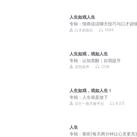
人生如戏人生
专辑：
情商说话聊天技巧与口才训
销售技巧话术
1009
口才训练社
人生如戏，戏如人生
专辑：
认知觉醒｜自我提升
1228
灵熙有声
人生如戏，戏如人生！
专辑：
人生就是放下
8.3万
日行一善共修平台
人生
专辑：
夜听|每天两分钟让心灵更充