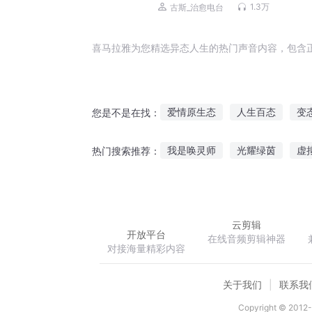
1.3万
古斯_治愈电台
喜马拉雅为您精选异态人生的热门声音内容，包含
爱情原生态
人生百态
变
您是不是在找：
变态系统与超变态的她
变态
我是唤灵师
光耀绿茵
虚
热门搜索推荐：
变态魔王
我被女鬼勾了魂
克莱恩之门
云剪辑
开放平台
在线音频剪辑神器
对接海量精彩内容
关于我们
联系我
Copyright © 2012-