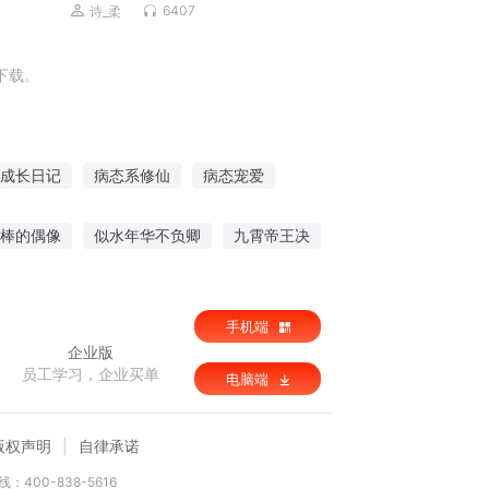
6407
诗_柔
下载。
成长日记
病态系修仙
病态宠爱
生态帝国
第一形态
渣女心态
棒的偶像
似水年华不负卿
九霄帝王决
冰苍煞界
手机端
企业版
员工学习，企业买单
电脑端
版权声明
自律承诺
：400-838-5616