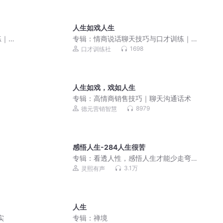
人生如戏人生
练｜
专辑：
情商说话聊天技巧与口才训练｜
销售技巧话术
1698
口才训练社
人生如戏，戏如人生
专辑：
高情商销售技巧｜聊天沟通话术
8979
德元营销智慧
感悟人生-284人生很苦
专辑：
看透人性，感悟人生才能少走弯
路
3.1万
灵熙有声
人生
实
专辑：
禅境