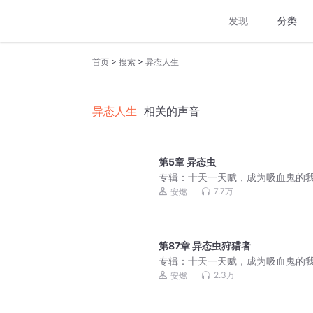
发现
分类
>
>
首页
搜索
异态人生
异态人生
相关的声音
第5章 异态虫
专辑：
十天一天赋，成为吸血鬼的
BUG了丨都市奇幻丨亡灵异族丨诸
7.7万
安燃
界丨多人有声剧
第87章 异态虫狩猎者
专辑：
十天一天赋，成为吸血鬼的
BUG了丨都市奇幻丨亡灵异族丨诸
2.3万
安燃
界丨多人有声剧