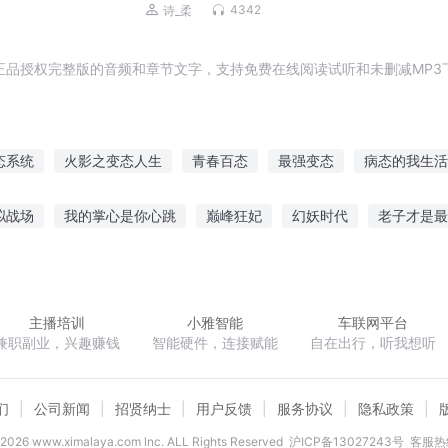
4342
诗_柔
正品授权完整版的音频和章节文字，支持免费在线阅读试听和未删减MP3
态系统
火影之变态人生
青春百态
最强变态
病态的我生活
修神
第七物态
生态革命
生态回溯
我不变态
箫心剑态
拟战场
我的掌心是你心跳
巅峰狂妃
幻妖时代
老子才是最
隐婚盛宠总裁大人深深爱
婚婚欲醉前夫别挡道
窃玉生香
主播培训
小雅智能
车联网平台
兼职副业，兴趣赚钱
智能硬件，连接赋能
自在出行，听我想听
们
公司新闻
招贤纳士
用户反馈
服务协议
隐私政策
2026
www.ximalaya.com lnc. ALL Rights Reserved
沪ICP备13027243号
客服热线