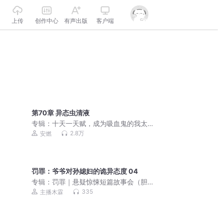
上传
创作中心
有声出版
客户端
第70章 异态虫清液
专辑：
十天一天赋，成为吸血鬼的我太
BUG了丨都市奇幻丨亡灵异族丨诸天万
2.8万
安燃
界丨多人有声剧
罚罪：爷爷对孙媳妇的诡异态度 04
专辑：
罚罪｜悬疑惊悚短篇故事会（胆
小勿入）
335
主播木霖