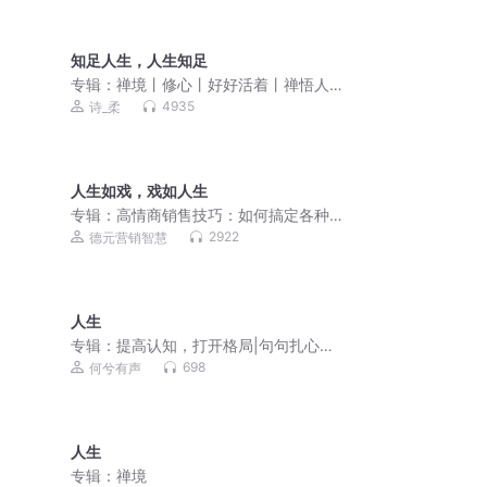
知足人生，人生知足
专辑：
禅境丨修心丨好好活着丨禅悟人
生
4935
诗_柔
人生如戏，戏如人生
专辑：
高情商销售技巧：如何搞定各种
类型客户
2922
德元营销智慧
人生
专辑：
提高认知，打开格局|句句扎心真
话
698
何兮有声
人生
专辑：
禅境