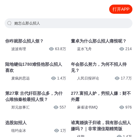
打开APP
她怎么那么招人
你咋就那么招人烦？
董卓为什么那么招人痛恨呢？
波波有理
63.8万
蓝水飞舟
214
陆地键仙1780难怪他那么招人
年会那么努力，为何不招人待
喜欢
见？
麦疯的思远
1.4万
人民日报评论
17.7万
第27章 古代奸臣那么多，为什
277.富招人妒，穷招人嫌：财不
么唯独秦桧最招人恨？
外露
郑元故事汇
557
麻雀读书MQ
976