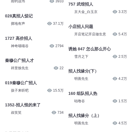
人民日报海外网
52
第017集 她太有招人喜欢的天份
雪梨_知更鸟剧社
3157
第317章 招人恨
云鹿柔迩
16
第828集 招人恨
雨钧说书
3933
757 武馆招人
京大金_白玉京
3.3万
028真招人惦记
掷地有声
37.1万
小店招人问题
开店笔记开店做生意
5.4万
1727 高价招人
神奇喵喵谷
2794
诱她 847 怎么那么开心
雪月之下
2.5万
秦穆公广招人才
祥里馀先生
22
招人找缘分(下）