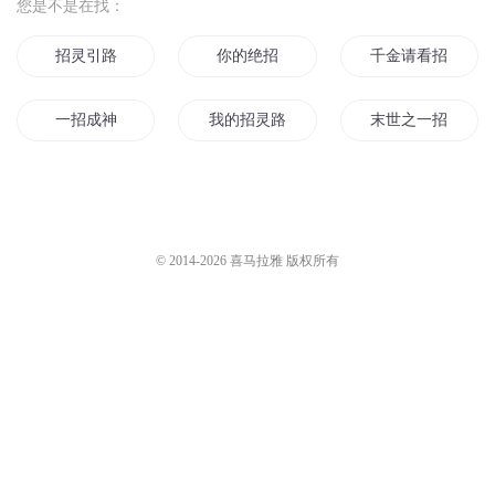
明善先生
4.2万
019秦穆公广招人
孩子来听吧
15.5万
160 组队招人热
咕噜谷
1.5万
1352-招人恨的来了
叔笑笑
734
招人找缘分（上）
明善先生
4.5万
您是不是在找：
招灵引路
你的绝招
千金请看招
一招成神
我的招灵路
末世之一招拳皇
一招致命
末日招仙系统
神魔招待所
三小姐的招
火影之大招系统
家有招财猫