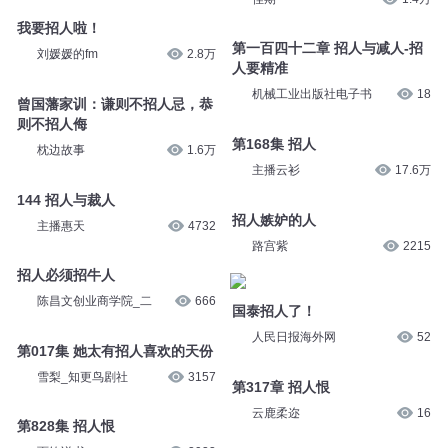
选股如招人
谁离婚孩子归谁，我有那么招人
嫌吗？｜非常溜佳期精简版
纽约金冰
1万
佳期
1.4万
我要招人啦！
第一百四十二章 招人与减人-招
刘媛媛的fm
2.8万
人要精准
机械工业出版社电子书
18
曾国藩家训：谦则不招人忌，恭
则不招人侮
枕边故事
1.6万
第168集 招人
主播云衫
17.6万
144 招人与裁人
主播惠天
4732
招人嫉妒的人
路宫紫
2215
招人必须招牛人
陈昌文创业商学院_二
666
国泰招人了！