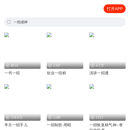
打开APP
一招成神
8016
1207
4.1万
一书一招
创业一招鲜
演讲一招通
538.8万
2209
1123
芈月一招手儿
一招制胜-周昭
一招恢复精气神--脊