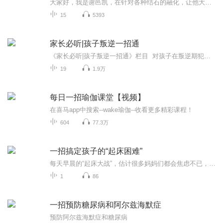
大家好，我是谢邑凯，在针对各种结石的融化，让他大化小，小化无，让结石不再复发有数十年的经验
15
5393
家长必听|孩子叛逆一招通
《家长必听|孩子叛逆一招通》栏目 对孩子在叛逆期犯的错误，能够循循善诱，因势利导。在孩子的成长教育上，我们当然也就能够充分利用孩子的叛逆期，通过孩子的叛逆，来实现“借力使力不费力，四两拨千斤”的教育效果！那么，作为父母，我们到底应该如何才能驾驭好，孩子叛逆这把双刃剑呢？作者/主播简介： 张老师从事孩子教育管教事业十多年，专注解决孩子叛逆、厌学、拖拉等问题。致力于帮助家长处理孩子成长过程中遇到的管教问题！专辑目录/大纲：智慧管教-教育培训机构填写
19
1.9万
每日一招瑜伽课堂【视频】
在喜马app中搜索--wake瑜伽--收看更多精彩课程！
604
77.3万
一招搞定孩子的“起床困难”
每天早晨的“起床大战”，估计很多妈妈们都会焦虑不已， 明明知道会有这样的结果，为什么还用这种处理方式？因为不知道还有什么方法可以不吼不叫的让孩子自觉起床。给大家分享一个实操实用的“起床流程”，来解决孩子起床困难这件事情。一、错误的叫醒方式...
1
86
一招预防糖尿病和阿尔兹海默症
预防阿尔兹海默症和糖尿病