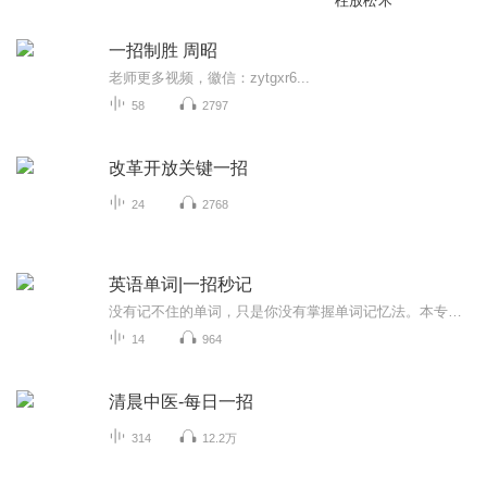
柱放松术
一招制胜 周昭
老师更多视频，徽信：zytgxr6...
58
2797
改革开放关键一招
24
2768
英语单词|一招秒记
没有记不住的单词，只是你没有掌握单词记忆法。本专辑将教你单词万能记忆法，为你解决单词难记，记了又忘的烦恼。加老师微信172502498回复“喜马拉雅”即可免费领取本专辑的视频课和更多提高记忆力的视频课程。
14
964
清晨中医-每日一招
314
12.2万