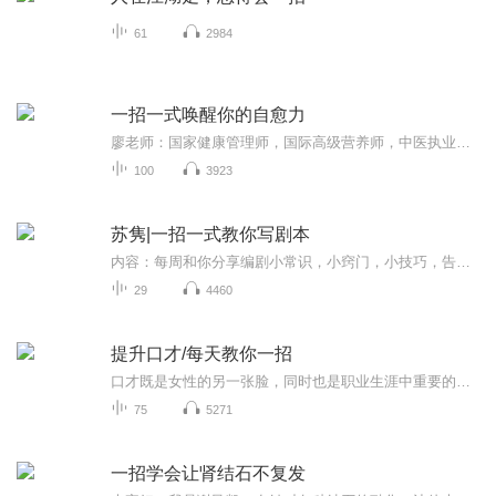
61
2984
一招一式唤醒你的自愈力
廖老师：国家健康管理师，国际高级营养师，中医执业药师，国医大师弟子。擅长用中医食疗法+营养学调理亚健康，全网超过200万粉丝，养生节目专辑总播放量超过2亿次。有问题可私信咨询，送你见面礼：《日常养生160道中医食疗方》。联系方式，到第8、18、28、...
100
3923
苏隽|一招一式教你写剧本
内容：每周和你分享编剧小常识，小窍门，小技巧，告诉你一点剧作观念。一招一式教你写剧本。更新：每周五晚8:00更新主播介绍： 苏隽，话剧、戏曲编剧 入选2018国家文化和旅游部中国戏曲高级人才培养对象（编剧类） 入选2018中国文联青年创作扶持计划 第三届广东省宣传思想战线优秀人才“十百千工程”培养对象 戏剧代表作：《大国灯匠》《春班令》等...
29
4460
提升口才/每天教你一招
口才既是女性的另一张脸，同时也是职业生涯中重要的一项素质，绝对不可忽略。
75
5271
一招学会让肾结石不复发