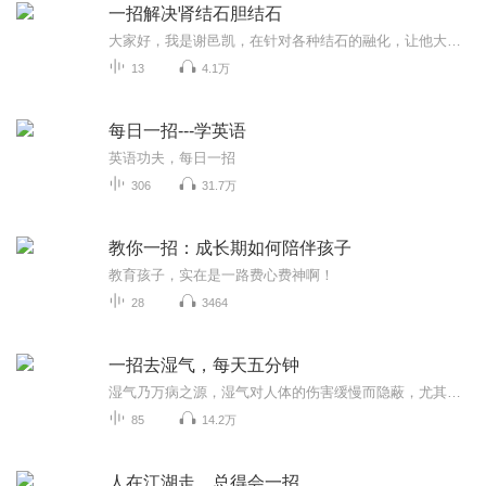
一招解决肾结石胆结石
大家好，我是谢邑凯，在针对各种结石的融化，让他大化小，小化无，让结石不再复发有数十年的经验
13
4.1万
每日一招---学英语
英语功夫，每日一招
306
31.7万
教你一招：成长期如何陪伴孩子
教育孩子，实在是一路费心费神啊！
28
3464
一招去湿气，每天五分钟
湿气乃万病之源，湿气对人体的伤害缓慢而隐蔽，尤其需要早发现早治疗。 湿气不会自愈，放任不管湿邪会一步步侵害人体的健康，起初是引起舌苔厚腻泛黄、皮肤起疹起痘，稍重时，胸闷乏力、体态困乏、咽喉肿痛、大便不成形；进一步发展，会出现关节疼痛，体型肥胖；久而久之还会引起脂肪肝、哮喘、高血压和心脑血管等疾病，甚至是恶性肿瘤。
85
14.2万
人在江湖走，总得会一招