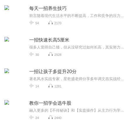
每天一招养生技巧
前言随着现代生活水平的不断提高，工作和竞争的压力、生活节奏的加快正在潜移默化地侵蚀着人们的健康。一些成功人士事业如日中天，家庭美满幸福，但没想到的是心脑血管突然发生了问题，甚至因此夺去了生命。健康对许多人而言似乎成了奢侈品，其实健康的钥匙就掌握在你自己的手中。生活总有很多小小细节，被人们忽略掉了。殊不知，在细枝末节里，也隐藏着很多与身体健康有关的东西，如稍加注意，就可能会拥有一个强健的体格，而反之，则后患无穷。中国工程院院士、现任中国疾病预防控制中心营养与...
54
2170
一招快速长高5厘米
很多人觉得自己矮，但从没研究过如何长高，其实努力一把还是有机会的，要考虑遗传因素，遗传对身高影响约占70％。除了先天遗传，后天锻炼也有非常大的影响，就像有些棒球投手经常做投掷动作，两只手臂长度相差1-3英寸（1英寸=54厘米）！最后营养因素也是很关键的，只有这些都做好了才能顺利长高！早睡早起！多运动！营养！
30
2928
一招让孩子多提升20分
著名风水实战专家，星乾盛老师分享多年调文昌实战经验第一:孩子脑子聪明，但是学习态度不好，不愿意学习，应该怎么办第二，孩子很努力学习，但是成绩上不去应该如何解决第三:孩子平时还可以，但是一考试，就考不出来，应该怎么办第四:孩子偏科，有的科目非常差，应该如何调理第五:...
14
1281
教你一招学会选牛股
融入更多的【不传秘诀】和【实盘操作】从主力行为学的角度，三步构建优质的股票池！通俗易懂，实用有效，快速上手，让大家快速学会选股方法！由浅入深，现学现用，深入系统的掌握和运用主力在盘中的操盘手法，决胜A股！
24
2440