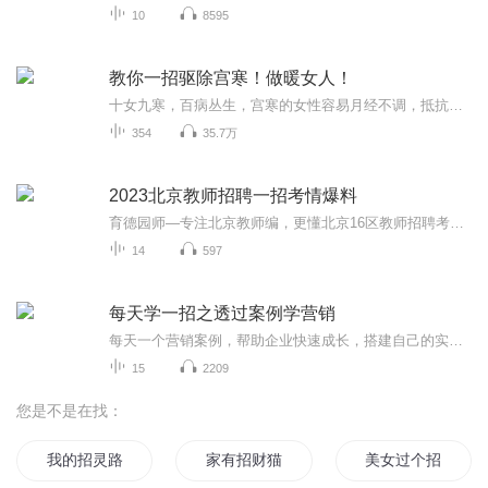
10
8595
教你一招驱除宫寒！做暖女人！
十女九寒，百病丛生，宫寒的女性容易月经不调，抵抗力差，各种妇科疾病都找上门，严重者不孕不育。
354
35.7万
2023北京教师招聘一招考情爆料
育德园师—专注北京教师编，更懂北京16区教师招聘考情与出题特点，定区定岗精准辅导，助力0基础学员成功上岸！关注公众号"北京市教师招聘信息"，时刻把握北京教师招聘最新招聘公告、考试动态！获取更多历年真题、资料、视频课分享！请添加老师V：18519053042
14
597
每天学一招之透过案例学营销
每天一个营销案例，帮助企业快速成长，搭建自己的实体店营销方案
15
2209
您是不是在找：
我的招灵路
家有招财猫
美女过个招