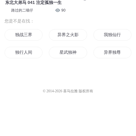
东北大弟马 041 注定孤独一生
路过的二喵仔
90
您是不是在找：
独战三界
异界之火影独尊
我独仙行
独行人间
星武独神
异界独尊
龙帝独尊
火影之独行
武界独尊
末日独行者
从斗罗开始万界独尊
大道独尊
© 2014-
2026
喜马拉雅 版权所有
一剑独仙
斗世独尊
独自看云
万道独尊
独我无天
仙道独尊系统