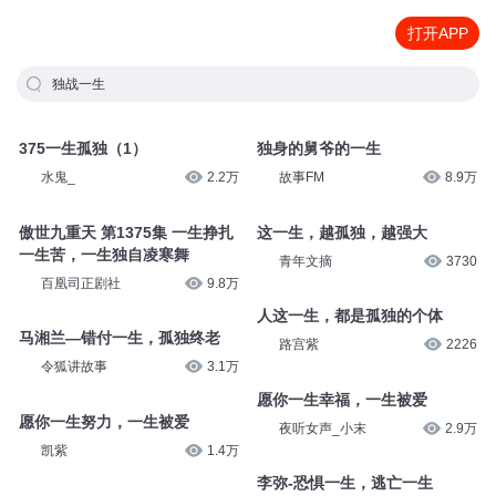
打开APP
独战一生
375一生孤独（1）
独身的舅爷的一生
水鬼_
2.2万
故事FM
8.9万
傲世九重天 第1375集 一生挣扎
这一生，越孤独，越强大
一生苦，一生独自凌寒舞
青年文摘
3730
百凰司正剧社
9.8万
人这一生，都是孤独的个体
马湘兰—错付一生，孤独终老
路宫紫
2226
令狐讲故事
3.1万
愿你一生幸福，一生被爱
愿你一生努力，一生被爱
夜听女声_小末
2.9万
凯紫
1.4万
李弥-恐惧一生，逃亡一生