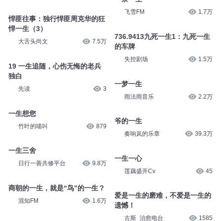
飞雪FM
1.7万
悍匪往事：独行悍匪周克华的狂
悍一生（3）
736.9413九死一生1：九死一生
大舌头尚文
7.5万
的车牌
失控剧场
1.5万
19 一生追随，心伤无悔的老兵
独白
一梦一生
先读
3
雨法雨音乐
2.2万
一生想您
爷的一生
竹叶的喵叫
879
奏响岚的乐章
39.3万
一生三舍
一生一心
日行一善共修平台
9.8万
莲藕盛开Cv
45
商朝的一生，就是“鸟”的一生？
爱是一生的磨难，不爱是一生的
混知FM
1.6万
遗憾！
古斯_治愈电台
1585