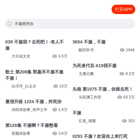
打开APP
不服喷死你
039 不服我？去死吧！-有人不
3654 不服，不服
服
酷匠听书
1946
大吕说文史
3.5万
为死者代言-619我不服
歌土 第208集 郭嘉禾不服不服
主播吕鹏
8.3万
不服！
白浮浮_白玉京
10万
头狼 第1075 不服，你就去死！
头陀渊工作室
63.3万
最强升级 1224 不服，炸死你
沐阳讲故事_有声之年
1.6万
不服
豇浆_喵繁
353
第126集 不服啊？不服憋着
君颜讲故事
3.6万
0293 不服？欢迎你上来打死