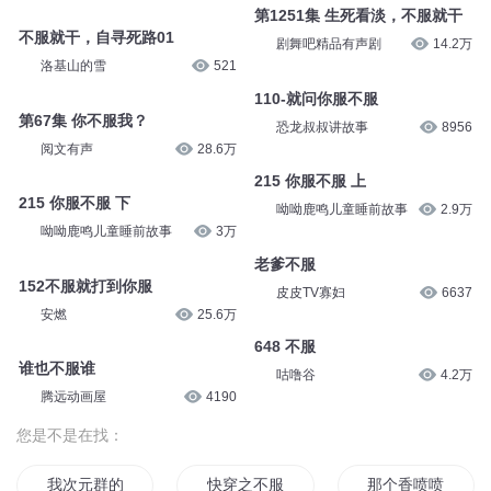
第1251集 生死看淡，不服就干
不服就干，自寻死路01
剧舞吧精品有声剧
14.2万
洛基山的雪
521
110-就问你服不服
第67集 你不服我？
恐龙叔叔讲故事
8956
阅文有声
28.6万
215 你服不服 上
215 你服不服 下
呦呦鹿鸣儿童睡前故事
2.9万
呦呦鹿鸣儿童睡前故事
3万
老爹不服
152不服就打到你服
皮皮TV寡妇
6637
安燃
25.6万
648 不服
谁也不服谁
咕噜谷
4.2万
腾远动画屋
4190
您是不是在找：
我次元群的最强喷子
快穿之不服来战呀
那个香喷喷的男人