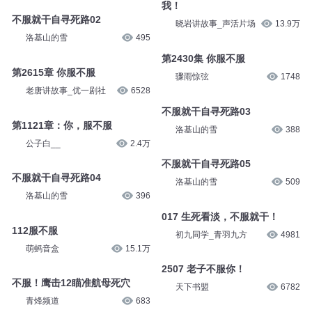
我！
不服就干自寻死路02
晓岩讲故事_声活片场
13.9万
洛基山的雪
495
第2430集 你服不服
第2615章 你服不服
骤雨惊弦
1748
老唐讲故事_优一剧社
6528
不服就干自寻死路03
第1121章：你，服不服
洛基山的雪
388
公子白__
2.4万
不服就干自寻死路05
不服就干自寻死路04
洛基山的雪
509
洛基山的雪
396
017 生死看淡，不服就干！
112服不服
初九同学_青羽九方
4981
萌蚂音盒
15.1万
2507 老子不服你！
不服！鹰击12瞄准航母死穴
天下书盟
6782
青烽频道
683