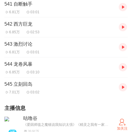
541 自断触手
6.81万
03:01
542 西方巨龙
6.85万
02:53
543 激烈讨论
6.81万
03:01
544 龙卷风暴
6.85万
03:10
545 立刻回岛
7.01万
03:02
主播信息
咕噜谷
《爱因师毯之魔镜说我知识太强》《精灵之我有一家农场》火热更新中，快来试听呀~ (小红薯和微信公众号同名哦！）
加关注
20.91万