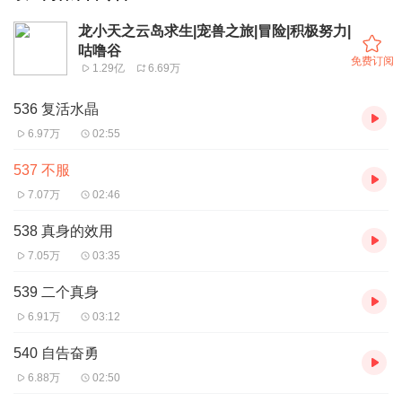
龙小天之云岛求生|宠兽之旅|冒险|积极努力|
咕噜谷
免费订阅
1.29亿
6.69万
536 复活水晶
6.97万
02:55
537 不服
7.07万
02:46
538 真身的效用
7.05万
03:35
539 二个真身
6.91万
03:12
540 自告奋勇
6.88万
02:50