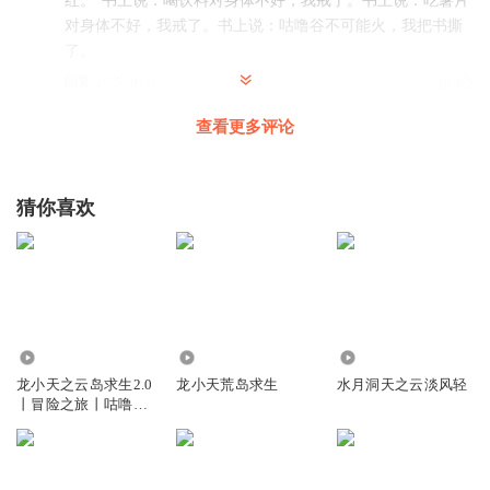
红。”书上说：喝饮料对身体不好，我戒了。书上说：吃薯片
对身体不好，我戒了。书上说：咕噜谷不可能火，我把书撕
了。
回复
2025-01-21
28
查看更多评论
咕噜谷_蛋仔派对
回复 @
初Gxcokesi中
:
亲爱的听友， 我们接到情
报，您近日在喜马拉雅评论区中进行骗赞的行为。 您这一行为违反
了《国际喜马拉雅联合点赞法》第二十二条与第五十一条。如果您
猜你喜欢
再次收到类似的严重警告令，您将前往阿兹卡班监狱进行处罚。 请
您多多保重 喜马拉雅防骗赞部部长亲爱的听友，
止水青争
讨厌轩辕大帝
回复
2.49万
1.86万
3.74万
2025-04-14
14
龙小天之云岛求生2.0
龙小天荒岛求生
水月洞天之云淡风轻
丨冒险之旅丨咕噜谷
1854034wiff
回复 @
止水青争
:
对
丨
初Gxcokesi中