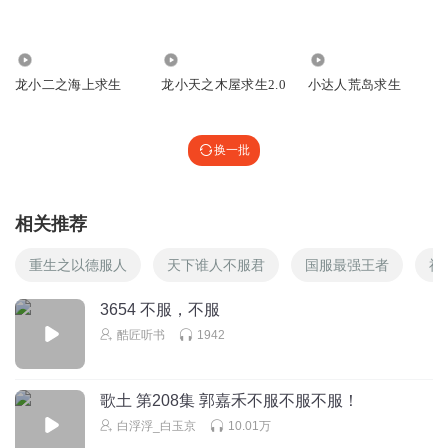
正在播放 《点赞好运曲》 ●━━━━━━─────── ⇆ ◁
❚❚ ▷ ↻
177
4296
256
回复
2025-01-21
11
龙小二之海上求生
龙小天之木屋求生2.0
小达人荒岛求生
雪冬_vt
回复 @
初Gxcokesi中
:
正在播放 《点赞好运曲》
●━━━━━━─────── ⇆ ◁ ❚❚ ▷ ↻
换一批
小渔儿_1c
正在播放 《点赞好运曲》 ●━━━━━━─────── ⇆ ◁
相关推荐
❚❚ ▷ ↻
重生之以德服人
天下谁人不服君
国服最强王者
神
回复
2025-04-16
6
3654 不服，不服
孙权话太多
酷匠听书
1942
r re e e w w e e d se dr rr ee rd er
回复
2025-01-14
4
歌土 第208集 郭嘉禾不服不服不服！
孙权话太多
回复 @
孙权话太多
:
牛
白浮浮_白玉京
10.01万