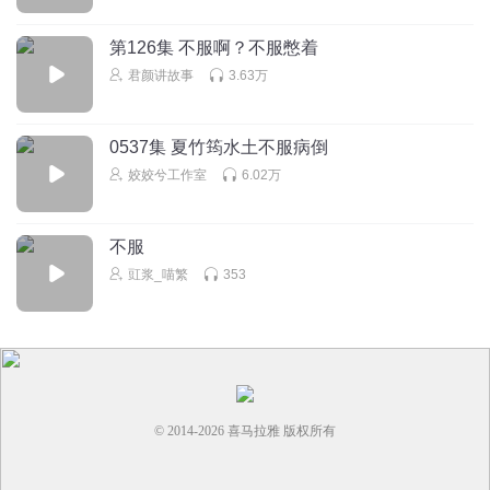
小咕噜124号
第126集 不服啊？不服憋着
谁玩植物大战僵尸？
君颜讲故事
3.63万
回复
2025-08-29
1
小咕噜124号
回复 @
小咕噜124号
:
是二版哟！
0537集 夏竹筠水土不服病倒
姣姣兮工作室
6.02万
猫小九历险记天门云梯
来来来，捞鱼吗 1🐠 2🐟 3🐬 4🐳 5🐋 6🦈 7🐠 8🐟 9🐬 10🐳
不服
回复
2025-12-17
4
豇浆_喵繁
353
书就是最爱
回复 @
猫小九历险记天门云梯
:
看我的10000000
爱上古诗文
噜啦啦噜啦啦噜啦啦噜啦啦噜啦啦噜啦啦噜啦啦噜啦啦啦啦
啦啦
© 2014-
2026
喜马拉雅 版权所有
回复
2025-05-03
3