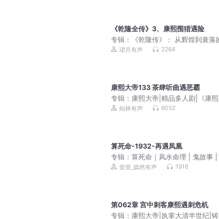
《乾隆全传》3、康熙围猎遇险
专辑：
《乾隆传》： 从辉煌到衰落
王之路 | 大清王朝
2264
珺月有声
康熙大帝133 茶肆听曲遇恶霸
专辑：
康熙大帝|精品多人剧|《康
朝》影视原著|二月河
6052
灿林有声
算死命-1932-再遇凤凰
专辑：
算死命｜风水命理 | 鬼故事 |
太一神算
1916
壹壹_嫣然有声
第062章 宫中刺客康熙遇刺危机
专辑：
康熙大帝|执掌大清半世纪|