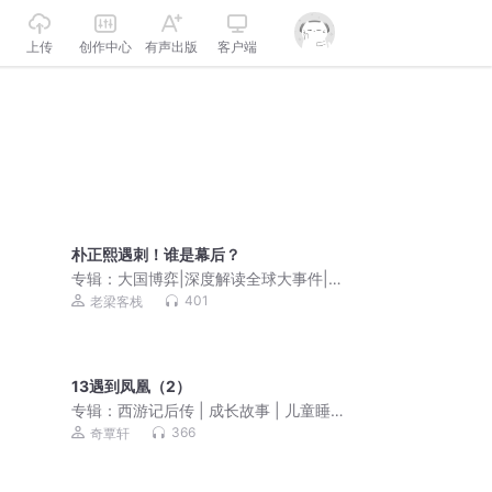
上传
创作中心
有声出版
客户端
朴正熙遇刺！谁是幕后？
专辑：
大国博弈|深度解读全球大事件|每
日热点|军事分析
401
老梁客栈
13遇到凤凰（2）
专辑：
西游记后传 | 成长故事 | 儿童睡前
故事
366
奇覃轩