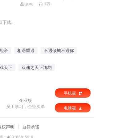
情 寻找生活乐趣
7万
唐鸣
3下载。
熙帝
相遇重遇
不遇倾城不遇你
你
熙真同学的黑白道
神奇宝贝之小熙
戏天下
双魂之天下鸿均
我唯尊
师王的日常生活
修真传人
手机端
企业版
员工学习，企业买单
电脑端
版权声明
自律承诺
：400-838-5616