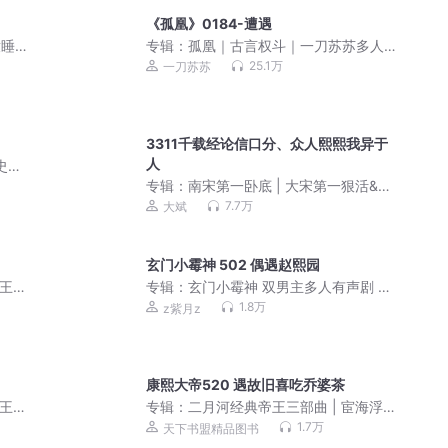
《孤凰》0184-遭遇
童睡前
专辑：
孤凰｜古言权斗｜一刀苏苏多人
剧｜VIP免费有声小说
25.1万
一刀苏苏
3311千载经论信口分、众人熙熙我异于
人
史三
专辑：
南宋第一卧底 | 大宋第一狠活&穿
越权谋&大斌多人剧
7.7万
大斌
玄门小霉神 502 偶遇赵熙园
熙王
专辑：
玄门小霉神 双男主多人有声剧 枕
头＆叶轩然＆紫月
1.8万
z紫月z
康熙大帝520 遇故旧喜吃乔婆茶
熙王
专辑：
二月河经典帝王三部曲 | 宦海浮
沉，帝王权谋 | 康雍乾盛世 | 历史迷必
1.7万
天下书盟精品图书
听！| 康熙大帝、雍正皇帝、乾隆皇帝