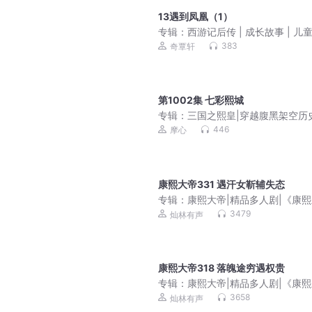
13遇到凤凰（1）
专辑：
西游记后传 | 成长故事 | 儿
故事
383
奇覃轩
第1002集 七彩熙城
专辑：
三国之熙皇|穿越腹黑架空历
国权谋|精品多人有声剧
446
摩心
康熙大帝331 遇汗女靳辅失态
专辑：
康熙大帝|精品多人剧|《康
朝》影视原著|二月河
3479
灿林有声
康熙大帝318 落魄途穷遇权贵
专辑：
康熙大帝|精品多人剧|《康
朝》影视原著|二月河
3658
灿林有声