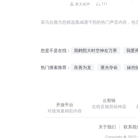
乾盛世|康熙王朝
111
寒天有声
喜马拉雅为您精选凰城遇千熙的热门声音内容，包
我鹤熙大时空神在万界
我爱
您是不是在找：
朕的熙儿最好了
从相遇到相
良善为龙
逐光夺命
妹控
热门搜索推荐：
遇见花开遇见你
犹记熙年
六年青春我爱过的他
孕夫二
云剪辑
开放平台
在线音频剪辑神器
对接海量精彩内容
关于我们
联系我
Copyright © 2012-