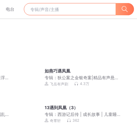
电台
如燕巧遇凤凰
海浮
专辑：
狄公案之金银奇案|精品有声悬疑
迷必
剧
4.3万
飞岳有声剧
帝
13遇到凤凰（3）
祸乱
专辑：
西游记后传 | 成长故事 | 儿童睡前
广播剧
故事
362
奇覃轩