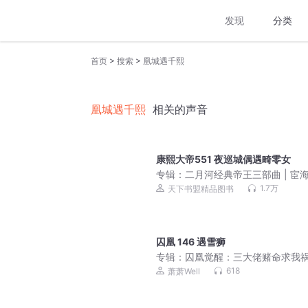
发现
分类
>
>
首页
搜索
凰城遇千熙
凰城遇千熙
相关的声音
康熙大帝551 夜巡城偶遇畸零女
专辑：
二月河经典帝王三部曲 | 宦
沉，帝王权谋 | 康雍乾盛世 | 历史
1.7万
天下书盟精品图书
听！| 康熙大帝、雍正皇帝、乾隆皇
囚凰 146 遇雪狮
专辑：
囚凰觉醒：三大佬赌命求我
天下|古言逆袭权谋修罗疯批|多人
618
萧萧Well