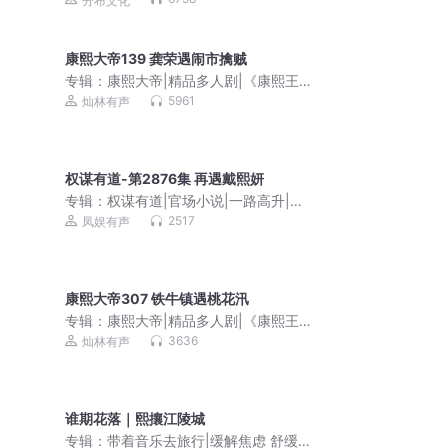
分布文化
康熙大帝139 龚荣遇闹市擒贼
专辑：
康熙大帝|精品多人剧|《康熙王
朝》影视原著|二月河
5961
灿林有声
权谋有道-第2876集 再遇戴熙妍
专辑：
权谋有道|官场小说|一路高升|青
云直上
2517
凤娱有声
康熙大帝307 铁牛镇遇桃花汛
专辑：
康熙大帝|精品多人剧|《康熙王
朝》影视原著|二月河
3636
灿林有声
谁期花落｜熙攘江陵城
专辑：
带着音乐去旅行|缓解焦虑 舒缓心