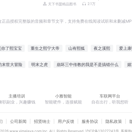
沉，帝王权谋 | 康雍乾盛世 | 历史迷必
2.1万
天下书盟精品图书
听！| 康熙大帝、雍正皇帝、乾隆皇帝
含正品授权完整版的音频和章节文字，支持免费在线阅读试听和未删减MP
死你了熙宝宝
重生之熙宁大帝
山有熙狐
夜之溪熙
爱上康
遇
康熙年间当太子
熙宁道侠传
李熙阳传奇
遇到阳光遇到
的末世大冒险
明末之虎
崩坏三中传教的我是不是搞错什么
嬉
康熙年间
熙然归来
嫁
仙凡契约
谁言爱情有尽头墨清尘沈默言
嫣然一生
天地
主播培训
小雅智能
车联网平台
兼职副业，兴趣赚钱
智能硬件，连接赋能
自在出行，听我想听
们
公司新闻
招贤纳士
用户反馈
服务协议
隐私政策
2026
www.ximalaya.com lnc. ALL Rights Reserved
沪ICP备13027243号
客服热线