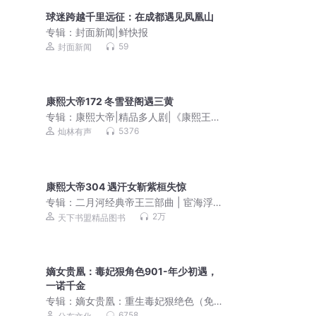
球迷跨越千里远征：在成都遇见凤凰山
专辑：
封面新闻|鲜快报
59
封面新闻
康熙大帝172 冬雪登阁遇三黄
专辑：
康熙大帝|精品多人剧|《康熙王
朝》影视原著|二月河
5376
灿林有声
康熙大帝304 遇汗女靳紫桓失惊
专辑：
二月河经典帝王三部曲 | 宦海浮
沉，帝王权谋 | 康雍乾盛世 | 历史迷必
2万
天下书盟精品图书
听！| 康熙大帝、雍正皇帝、乾隆皇帝
嫡女贵凰：毒妃狠角色901-年少初遇，
一诺千金
专辑：
嫡女贵凰：重生毒妃狠绝色（免
费版）
6758