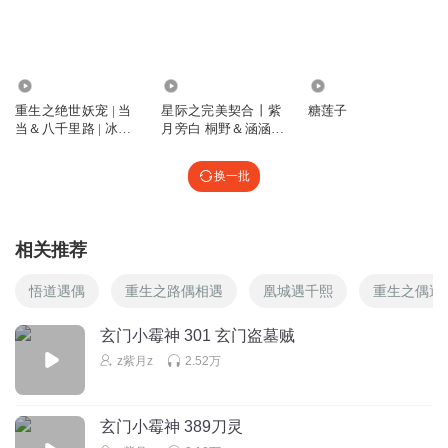
回复
2024-02-08
2
梦诺君燕姐
逛个鬼屋还真的遇到了真的鬼呀…任元瑞小朋友(●.●)👶🏻怕
807.06万
591.67万
1061
鬼👻但是有祁尧天和沈飞鸾在一切安了安了！
重生之绝世妖宠 | 当
星际之完美契合丨紫
糖莲子
当＆八千里路 | 冰糖
月旁白 桐野＆涵涵领
回复
2024-02-08
1
莲子羹
衔丨冰糖莲子羹 | 哨
向丨甜宠
换一批
梦诺君燕姐
祁尧天，沈飞鸾，鲛人鱼荀攸你们三个陪着任元瑞小朋友逛
鬼屋…这画面不要太唯美
相关推荐
回复
2024-02-08
1
悟道遇偶
重生之路偶相遇
凰城遇千熙
重生之偶遇
梦诺君燕姐
可可爱爱小朋友人鱼🧜🏻‍♀️是真的有…奥特曼是真的没有…😂
玄门小霉神 301 玄门盗墓贼
😂荀攸你这个千年鲛人鱼🧜🏻‍♀️还挺可爱❤️
z紫月z
2.52万
回复
2024-02-08
1
玄门小霉神 389刀灵
莪愛亇