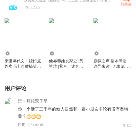
双男主无限流《寂静之声》已上架，遗世宠爱同作者玄幻双男主《仙界养娃发家史》、女频《重回七零：夺锦鲤养糙汉》热播中~ 有声制作yywyy5858 寻优秀男播~
加关注
63.23万
24.42万
141.05万
26.54万
穿进年代文：媳妇点
仙界养娃发家史 |黄
寂静之声 副本降临，
外卖吗丨沙雕搞笑丨
兰淮 |紫月、沐音
诡异来袭 | 无限流 |
甜宠爽文丨紫月vs汤
阳、汤圆 |搞笑、治
紫月、桐野、苏向也
圆丨多人有声剧
愈、养成系
用户评论
沅丶拜托双子星
你一个活了三千年的鲛人居然和一群小朋友争论有没有奥特
曼？
回复
2024-02-08
9