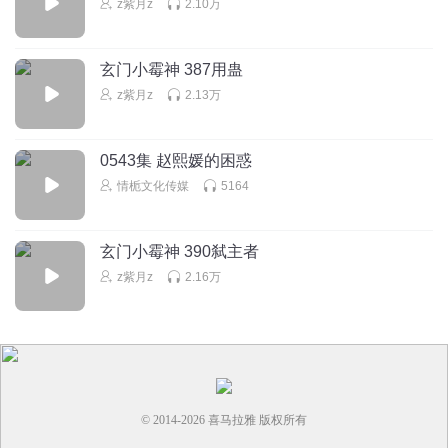
z紫月z
2.10万
我完了～我听女鬼说留下来的第一反应竟然是凤凰传奇的歌
～留下来
回复
2024-04-15
1
玄门小霉神 387用蛊
z紫月z
2.13万
半夏椰汁
耿直boy
0543集 赵熙媛的困惑
回复
2024-02-08
2
情栀文化传媒
5164
玄门小霉神 390弑主者
z紫月z
2.16万
© 2014-
2026
喜马拉雅 版权所有