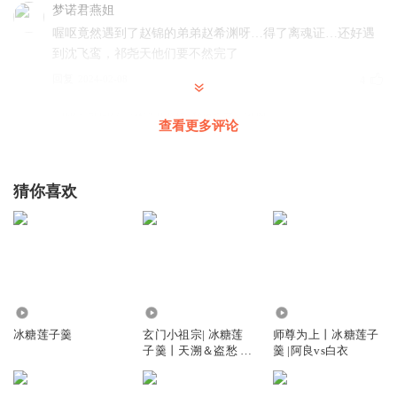
梦诺君燕姐
喔呕竟然遇到了赵锦的弟弟赵希渊呀…得了离魂证…还好遇
到沈飞鸾，祁尧天他们要不然完了
回复
2024-02-08
4
图钉_7l
回复 @
梦诺君燕姐
:
我也忘了，谁啊
查看更多评论
半k糖_
猜你喜欢
大家新年快乐啊
，主播新年快乐，过年会爆更不
回复
2024-02-09
3
陈情A忘羡
这么小的孩子能进鬼屋玩
回复
2024-02-19
366
7924.40万
893.35万
2
冰糖莲子羹
玄门小祖宗| 冰糖莲
师尊为上丨冰糖莲子
子羹丨天溯＆盗愁 紫
羹 |阿良vs白衣
冰冰X
月旁白
第一名打卡