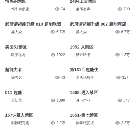
情感的禁区
2494上古禁区
蜗牛转痕迹
74
趣阅有声
790
武所谓超能升级 019 超能联盟
武所谓超能升级 007 超能商店
异人众
6.7万
异人众
6.7万
美国51禁区
1952 入禁区
暖阳冬冉
1922
酷匠听书
1.2万
超能力者
第131回超能侠
嗨志远
43
嘉庆说故事
31万
011 超能
1568-进入禁区
艺初晨
1380
月下声花
547
1579-巨人禁区
1651-第七禁区
剧舞吧瓦塔
2.2万
剧舞吧瓦塔
2.2万