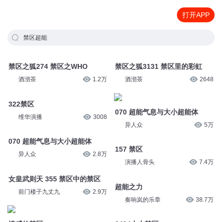
打开APP
禁区超能
禁区之狐274 禁区之WHO
禁区之狐3131 禁区里的彩虹
酒沏茶
1.2万
酒沏茶
2648
322禁区
070 超能气息与大小超能体
维华演播
3008
异人众
5万
070 超能气息与大小超能体
157 禁区
异人众
2.8万
演播人骨头
7.4万
女皇武则天 355 禁区中的禁区
超能之力
前门楼子九丈九
2.9万
奏响岚的乐章
38.7万