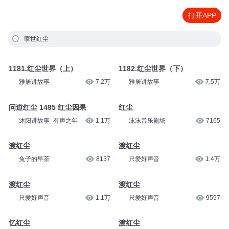
打开APP
孽世红尘
1181.红尘世界（上）
1182.红尘世界（下）
雅居讲故事
7.2万
雅居讲故事
7.5万
问道红尘 1495 红尘因果
红尘
沐阳讲故事_有声之年
1.1万
沫沫音乐剧场
7165
渡红尘
渡红尘
兔子的早茶
8137
只爱好声音
1.4万
渡红尘
渡红尘