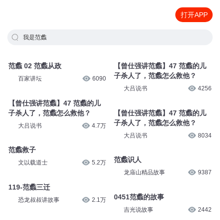
打开APP
我是范蠡
范蠡 02 范蠡从政
【曾仕强讲范蠡】47 范蠡的儿
子杀人了，范蠡怎么救他？
百家讲坛
6090
大吕说书
4256
【曾仕强讲范蠡】47 范蠡的儿
子杀人了，范蠡怎么救他？
【曾仕强讲范蠡】47 范蠡的儿
子杀人了，范蠡怎么救他？
大吕说书
4.7万
大吕说书
8034
范蠡救子
范蠡识人
文以载道士
5.2万
龙庙山精品故事
9387
119-范蠡三迁
0451范蠡的故事
恐龙叔叔讲故事
2.1万
吉光说故事
2442