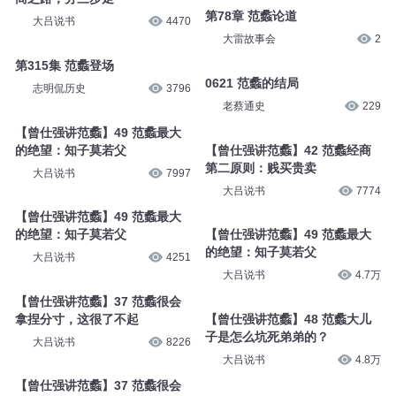
第78章 范蠡论道
大吕说书
4470
大雷故事会
2
第315集 范蠡登场
0621 范蠡的结局
志明侃历史
3796
老蔡通史
229
【曾仕强讲范蠡】49 范蠡最大
的绝望：知子莫若父
【曾仕强讲范蠡】42 范蠡经商
第二原则：贱买贵卖
大吕说书
7997
大吕说书
7774
【曾仕强讲范蠡】49 范蠡最大
的绝望：知子莫若父
【曾仕强讲范蠡】49 范蠡最大
的绝望：知子莫若父
大吕说书
4251
大吕说书
4.7万
【曾仕强讲范蠡】37 范蠡很会
拿捏分寸，这很了不起
【曾仕强讲范蠡】48 范蠡大儿
子是怎么坑死弟弟的？
大吕说书
8226
大吕说书
4.8万
【曾仕强讲范蠡】37 范蠡很会