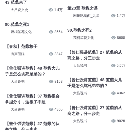
43 范蠡来了
第23章 范蠡之谋
大吕说文史
1.4万
剧舞吧鬼面_九星
1.4万
90.范蠡之死1
90.范蠡之死2
茂桐笙花文化
8554
茂桐笙花文化
8600
【春秋】范蠡救子
【曾仕强讲范蠡】27 范蠡的从
有声熊猫
3847
商之路，分三步走
大吕说书
5.5万
【曾仕强讲范蠡】48 范蠡大儿
子是怎么坑死弟弟的？
【曾仕强讲范蠡】48 范蠡大儿
大吕说书
8153
子是怎么坑死弟弟的？
大吕说书
4362
【曾仕强讲范蠡】37 范蠡很会
拿捏分寸，这很了不起
【曾仕强讲范蠡】27 范蠡的从
大吕说书
4305
商之路，分三步走
大吕说书
9028
【曾仕强讲范蠡】27 范蠡的从
商之路，分三步走