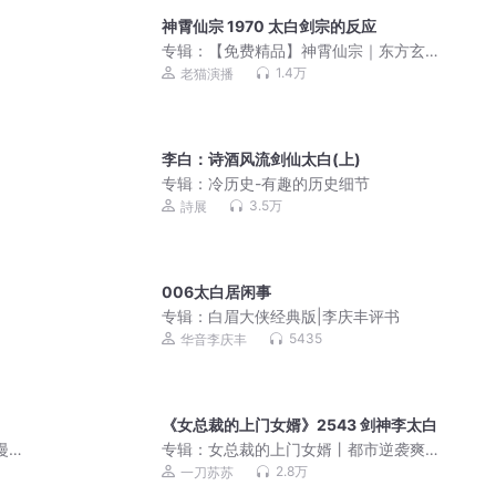
神霄仙宗 1970 太白剑宗的反应
专辑：
【免费精品】神霄仙宗｜东方玄
幻 | 老猫演播领衔多人有声剧
1.4万
老猫演播
李白：诗酒风流剑仙太白(上)
专辑：
冷历史-有趣的历史细节
3.5万
詩展
006太白居闲事
专辑：
白眉大侠经典版|李庆丰评书
5435
华音李庆丰
《女总裁的上门女婿》2543 剑神李太白
漫著|
专辑：
女总裁的上门女婿丨都市逆袭爽
文丨铁三角领衔多人有声剧
2.8万
一刀苏苏