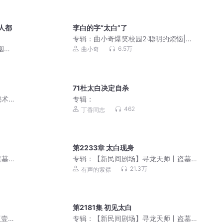
人都
李白的字“太白”了
专辑：
曲小奇爆笑校园2·聪明的烦恼|小
学生笑话|上学记
烟火
6.5万
曲小奇
71杜太白决定自杀
秘术
专辑：
462
丁香同志
第2233章 太白现身
盗墓
专辑：
【新民间剧场】寻龙天师丨盗墓
）阴
礼官地府索命（摸金天师作者新作）阴
21.3万
有声的紫襟
间点名
第2181集 初见太白
伍壹
专辑：
【新民间剧场】寻龙天师丨盗墓