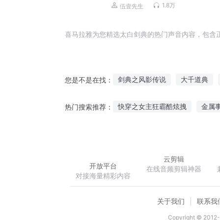
先生领衔多人有声剧
1.8万
伍壹先生
喜马拉雅为您精选太白剑典的热门声音内容，包含
剑典之风影传说
大千道典
您是不是在找：
真神典当系统
魔神宝典之魔
快穿之女主狂霸酷炫拽
金属
热门搜索推荐：
刹王魅妃
双子世界超现实游
云剪辑
开放平台
在线音频剪辑神器
对接海量精彩内容
关于我们
联系我
Copyright © 2012-