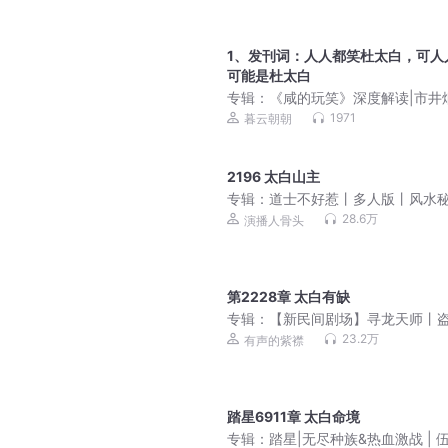
1、发刊词：人人都笑杜太白，可人
可能是杜太白
专辑：
《咸的玩笑》深度解读|市井
中咸涩命运与荒诞人心
1971
暮云朝朝
2196 太白山主
专辑：
道士不好惹丨多人版丨风水
丨爆笑丨都市丨悬疑恐怖灵异
28.6万
演播人骨头
第2228章 太白有缺
专辑：
【新民间剧场】寻龙天师丨
礼官地府索命（摸金天师作者新作
23.2万
有声的紫襟
间点名
踏星6911章 太白命境
专辑：
踏星|无尽种族&热血激战 | 