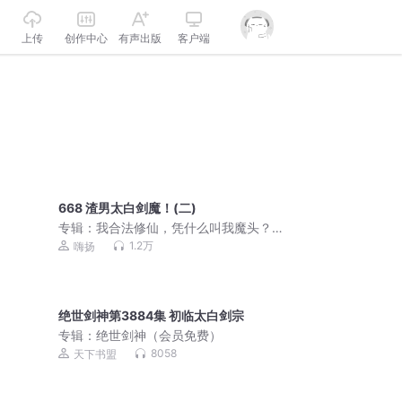
上传
创作中心
有声出版
客户端
668 渣男太白剑魔！(二)
专辑：
我合法修仙，凭什么叫我魔头？
丨爆笑丨都市修仙丨爆更中丨嗨扬演播
1.2万
嗨扬
丨多人有声剧
绝世剑神第3884集 初临太白剑宗
专辑：
绝世剑神（会员免费）
8058
天下书盟