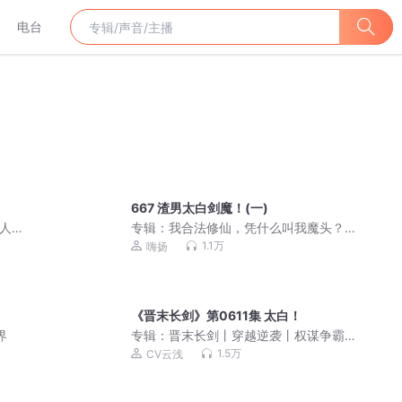
电台
667 渣男太白剑魔！(一)
多人有
专辑：
我合法修仙，凭什么叫我魔头？
丨爆笑丨都市修仙丨爆更中丨嗨扬演播
1.1万
嗨扬
丨多人有声剧
《晋末长剑》第0611集 太白！
界
专辑：
晋末长剑丨穿越逆袭丨权谋争霸
丨晚唐浮生前传|VIP免费|多人有声剧
1.5万
CV云浅