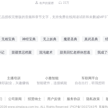
礼官地府索命（摸金天师作者新作）阴
22万
有声的紫襟
间点名
正品授权完整版的音频和章节文字，支持免费在线阅读试听和未删减MP3
无相宝典
神经宝典
无上妖典
魔星圣典
真武圣典
神同修
太上剑典
仙魔宝典
万古十典
万世大典
天神圣
事记
苗疆禁忌档案
混沌建术
甜美回忆老师休想逃
我成了
戏
力破千钧
水妖王传
丹药修仙
穿越的我原来一开始就是
主播培训
小雅智能
车联网平台
兼职副业，兴趣赚钱
智能硬件，连接赋能
自在出行，听我想听
们
公司新闻
招贤纳士
用户反馈
服务协议
隐私政策
2026
www.ximalaya.com lnc. ALL Rights Reserved
沪ICP备13027243号
客服热线