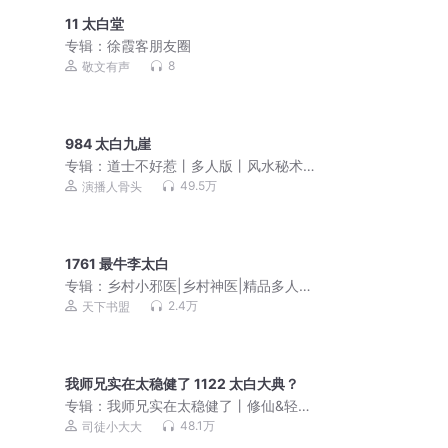
11 太白堂
专辑：
徐霞客朋友圈
8
敬文有声
984 太白九崖
专辑：
道士不好惹丨多人版丨风水秘术
丨爆笑丨都市丨悬疑恐怖灵异
49.5万
演播人骨头
1761 最牛李太白
专辑：
乡村小邪医|乡村神医|精品多人有
声剧
2.4万
天下书盟
我师兄实在太稳健了 1122 太白大典？
专辑：
我师兄实在太稳健了丨修仙&轻松
丨精品多人有声剧
48.1万
司徒小大大