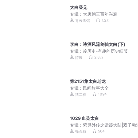
太白昼见
专辑：
大唐朝三百年兴衰
1.2万
青云酒馆
李白：诗酒风流剑仙太白(下)
专辑：
冷历史-有趣的历史细节
2.8万
詩展
第2151集太白老龙
专辑：
民间故事大全
1094
猪二禅
1029 血染太白
专辑：
紫灵外传之遗迹大陆|双子动
锋叔叔演播
564
锋叔叔