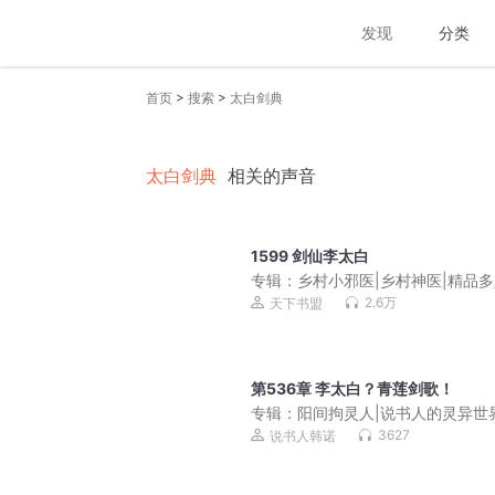
发现
分类
>
>
首页
搜索
太白剑典
太白剑典
相关的声音
1599 剑仙李太白
专辑：
乡村小邪医|乡村神医|精品
声剧
2.6万
天下书盟
第536章 李太白？青莲剑歌！
专辑：
阳间拘灵人|说书人的灵异世
3627
说书人韩诺