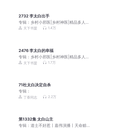
2732 李太白出手
专辑：
乡村小邪医|乡村神医|精品多人有
声剧
1.4万
天下书盟
2476 李太白的幸福
专辑：
乡村小邪医|乡村神医|精品多人有
声剧
1.7万
天下书盟
71杜太白决定自杀
专辑：
2.2万
丁香同志
第1332集 太白山主
专辑：
道士不好惹丨嘉伟演播丨天命赊