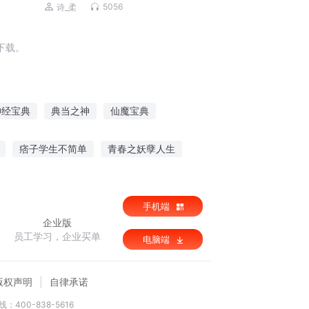
生
5056
诗_柔
下载。
神经宝典
典当之神
仙魔宝典
系统
万古十典
太白剑典
魔星圣典
痞子学生不简单
青春之妖孽人生
新林清雪
踏破天门
手机端
企业版
员工学习，企业买单
电脑端
版权声明
自律承诺
：400-838-5616