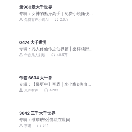
第980章大千世界
专辑：
女神的贴身高手｜免费小说随便
听｜美女爽文
2.6万
免费有声小说AI
0474 大千世界
专辑：
凡人修仙传之仙界篇 | 桑梓领衔
演播&凡人流 多人剧
48.5万
华音凡人剧场
帝霸 6634 大千兽
专辑：
【爆更中】帝霸 | 李七夜&热血玄
幻&扮猪吃虎&强者归来 | 多人剧完整版
4283
凤洋有声
3642 三千大千世界
专辑：
维摩诘经|佛法在世间
541
亭姗