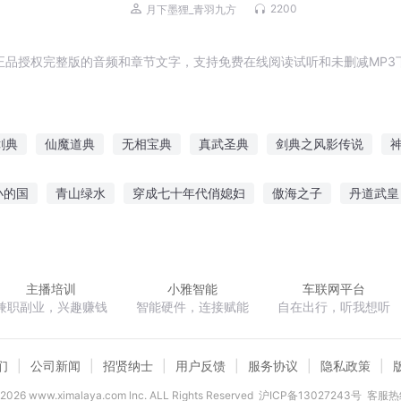
笑古风玄幻丨鸡飞狗跳修仙丨多人有声
2200
月下墨狸_青羽九方
剧
正品授权完整版的音频和章节文字，支持免费在线阅读试听和未删减MP3
剑典
仙魔道典
无相宝典
真武圣典
剑典之风影传说
典世记
万星神典
魔神宝典之魔神同修
无上妖典
真神典当
小的国
青山绿水
穿成七十年代俏媳妇
傲海之子
丹道武皇
万界群雄
魔兽争霸界
重生之七世嫁娘
重生二郎神杨戬
叶
主播培训
小雅智能
车联网平台
兼职副业，兴趣赚钱
智能硬件，连接赋能
自在出行，听我想听
们
公司新闻
招贤纳士
用户反馈
服务协议
隐私政策
2026
www.ximalaya.com lnc. ALL Rights Reserved
沪ICP备13027243号
客服热线