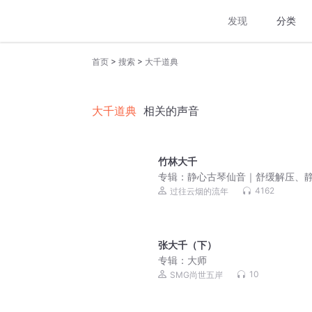
发现
分类
>
>
首页
搜索
大千道典
大千道典
相关的声音
竹林大千
专辑：
静心古琴仙音｜舒缓解压、
疗愈纯音乐
4162
过往云烟的流年
张大千（下）
专辑：
大师
10
SMG尚世五岸