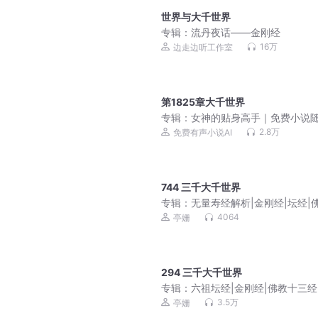
世界与大千世界
专辑：
流丹夜话——金刚经
16万
边走边听工作室
第1825章大千世界
专辑：
女神的贴身高手｜免费小说
听｜美女爽文
2.8万
免费有声小说AI
744 三千大千世界
专辑：
无量寿经解析|金刚经|坛经|
十三经
4064
亭姗
294 三千大千世界
专辑：
六祖坛经|金刚经|佛教十三经
读
3.5万
亭姗