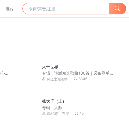
电台
大千世界
静心
专辑：
许嵩精选歌曲100首｜必备歌单
（超高清音质）
8346
剑道之巅绝学
张大千（上）
专辑：
大师
10
SMG尚世五岸