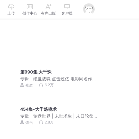
上传
创作中心
有声出版
客户端
第990集 大千珠
专辑：
绝世战魂 点击过亿 电影同名作品
双播VIP免费
6.2万
夜彦
454集-大千炼魂术
专辑：
轮盘世界 | 末世求生 | 末日轮盘 |
烽岳演播 | 丧失危机 | 轮盘抽奖 | 生存策
2.8万
烽岳
略 | 丧尸 | 异能觉醒 | 作者幻动 | 多人有
声剧