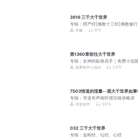
3916 三千大千世界
专辑：
楞严经|佛教十三经|佛教修
973
亭姗
第1360章前往大千世界
专辑：
女神的贴身高手｜免费小说
听｜美女爽文
2.4万
免费有声小说AI
7503悟道的现量--观大千世界如
专辑：
寻道有声南怀瑾宗镜录略讲
3313
寻道有声
032 三千大千世界
专辑：
金刚经、坛经、心经