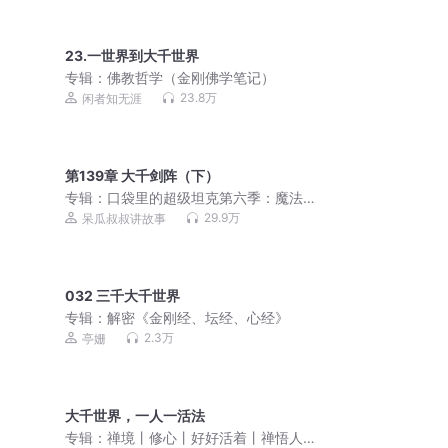
23.一世界到大千世界
专辑：
佛教哲学（金刚佛学笔记）
23.8万
闲者知无涯
第139章 大千剑阵（下）
专辑：
口袋里的超级坦克第六季：魔法
奇旅
29.9万
呆瓜叔叔讲故事
032 三千大千世界
专辑：
解密《金刚经、坛经、心经》
2.3万
亭姗
大千世界，一人一活法
专辑：
禅境丨修心丨好好活着丨禅悟人