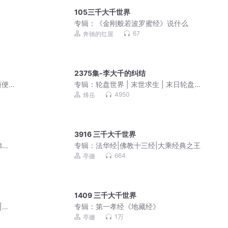
105三千大千世界
专辑：
《金刚般若波罗蜜经》说什么
67
奔驰的红屋
2375集-李大千的纠结
随便
专辑：
轮盘世界 | 末世求生 | 末日轮盘 |
烽岳演播 | 丧失危机 | 轮盘抽奖 | 生存策
4950
烽岳
略 | 丧尸 | 异能觉醒 | 作者幻动 | 多人有
声剧
3916 三千大千世界
佛教
专辑：
法华经|佛教十三经|大乘经典之王
664
亭姗
1409 三千大千世界
|解
专辑：
第一孝经《地藏经》
1万
亭姗