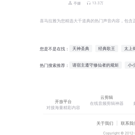
13.3万
亭姗
喜马拉雅为您精选大千道典的热门声音内容，包含
天神圣典
经典歌王
太上
您是不是在找：
万世大典
重生之宝典
心
请宿主遵守修仙者的规矩
小
热门搜索推荐：
最强之麒麟
末世之我能召唤
云剪辑
开放平台
在线音频剪辑神器
对接海量精彩内容
关于我们
联系我
Copyright © 2012-