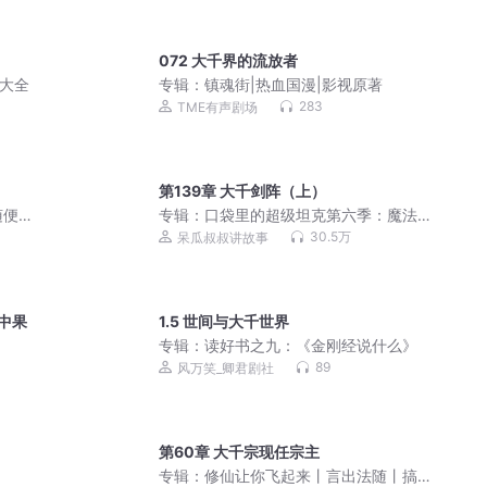
072 大千界的流放者
行大全
专辑：
镇魂街|热血国漫|影视原著
283
TME有声剧场
第139章 大千剑阵（上）
随便
专辑：
口袋里的超级坦克第六季：魔法
奇旅
30.5万
呆瓜叔叔讲故事
掌中果
1.5 世间与大千世界
专辑：
读好书之九：《金刚经说什么》
89
风万笑_卿君剧社
第60章 大千宗现任宗主
专辑：
修仙让你飞起来丨言出法随丨搞