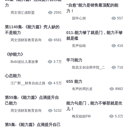
力
“自愈”能力是销售最顶配的能
力！
周文强汇成联盟
2591
国学心洞
557
第1140集-《能力篇》穷人缺的
不是能力
011-能力够了就是门，能力不够
就是槛
周文强财富教育咨询
6581
奕声似锦
416
《钞能力》
学习能力
Bobi波比儿童故事
3.7万
陈昌文创业商学院_二
716
心态能力
655 能力
汪广辉__财务自由之路
4.5万
有声的周扒皮
9982
第55集-《能力篇》点滴提升自
己能力
能力勾是门，能力不够那就是坎
儿！
周文强财富教育咨询
5232
晚安姐姐FM
5.3万
第5集-《能力篇》点滴提升自己