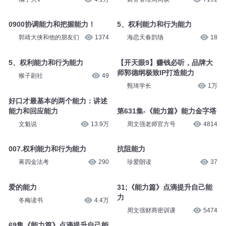
0900协调能力和把握能力！
5、权利能力和行为能力
郭靖大侠和他的朋友们
1374
海恋天春韵场
18
5、权利能力和行为能力
【开天眼9】赚钱必听，品牌大
师郭德纲极致IP打造能力
猴子剧社
49
甄琦学长
1万
好口才最基本的两个能力：讲述
能力和回应能力
第631集-《能力篇》能力金字塔
文魁说
13.9万
周文强老师官方号
4814
007.权利能力和行为能力
抗阻能力
蒋四金法考
290
珍爱朗读
37
爱的能力
31;《能力篇》点滴提升自己能
力
冬梅读书
4.4万
周文强财商密训课
5474
69集《能力篇》点滴提升自己能