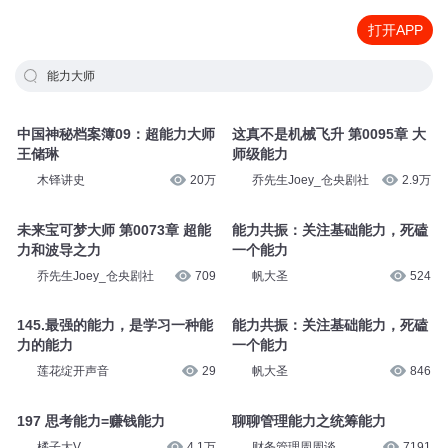
打开APP
能力大师
中国神秘档案簿09：超能力大师
这真不是机械飞升 第0095章 大
王储琳
师级能力
木铎讲史
20万
乔先生Joey_仓央剧社
2.9万
未来宝可梦大师 第0073章 超能
能力共振：关注基础能力，死磕
力和波导之力
一个能力
乔先生Joey_仓央剧社
709
帆大圣
524
145.最强的能力，是学习一种能
能力共振：关注基础能力，死磕
力的能力
一个能力
莲花绽开声音
29
帆大圣
846
197 思考能力=赚钱能力
聊聊管理能力之统筹能力
橘子大V
4.1万
财务管理周周谈
7191