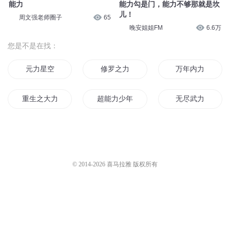
能力
能力勾是门，能力不够那就是坎
儿！
周文强老师圈子
65
晚安姐姐FM
6.6万
您是不是在找：
元力星空
修罗之力
万年内力
重生之大力王妃
超能力少年之路
无尽武力
魔力少女
我可是超能力者哦
魔力时代
全力少年不全力
神已无力
魔力之心
© 2014-
2026
喜马拉雅 版权所有
神力天下
异世空间之力
超能力之都
能力之心
圣水之力
超强武力