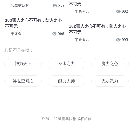
不可无
我是芝麻君
3万
半条鱼儿
992
103害人之心不可有，防人之心
不可无
102害人之心不可有，防人之心
不可无
半条鱼儿
996
半条鱼儿
995
您是不是在找：
神力天下
圣水之力
魔力之心
异世空间之力
能力大师
无尽武力
力战圣天
修罗之力
我可是超能力者哦
元力星空
神已无力
魔力少女
© 2014-
2026
喜马拉雅 版权所有
超强武力
重力星空
魔力时代