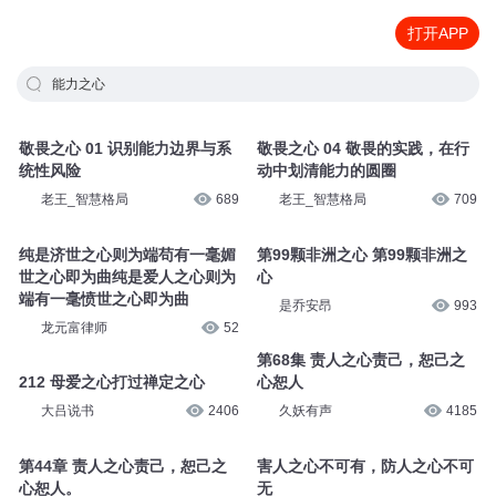
打开APP
能力之心
敬畏之心 01 识别能力边界与系
敬畏之心 04 敬畏的实践，在行
统性风险
动中划清能力的圆圈
老王_智慧格局
689
老王_智慧格局
709
纯是济世之心则为端苟有一毫媚
第99颗非洲之心 第99颗非洲之
世之心即为曲纯是爱人之心则为
心
端有一毫愤世之心即为曲
是乔安昂
993
龙元富律师
52
第68集 责人之心责己，恕己之
212 母爱之心打过禅定之心
心恕人
大吕说书
2406
久妖有声
4185
第44章 责人之心责己，恕己之
害人之心不可有，防人之心不可
心恕人。
无