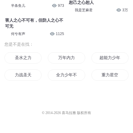
恕己之心恕人
半条鱼儿
973
我是芝麻君
3万
害人之心不可有，但防人之心不
可无
何兮有声
1125
您是不是在找：
圣水之力
万年内力
超能力少年之路
力战圣天
全力少年不全力
重力星空
超能力之都
能力之心
修罗之力
神力天下
我可是超能力者哦
无尽武力
© 2014-
2026
喜马拉雅 版权所有
神已无力
异世空间之力
元力星空