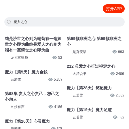
打开APP
魔力之心
纯是济世之心则为端苟有一毫媚
第99颗非洲之心 第99颗非洲之
世之心即为曲纯是爱人之心则为
心
端有一毫愤世之心即为曲
是乔安昂
993
龙元富律师
52
212 母爱之心打过禅定之心
魔力【第5天】魔力金钱
大吕说书
2406
云若雪
5.3万
魔力【第28天】铭记魔力
第68集 责人之心责己，恕己之
云若雪
2.8万
心恕人
久妖有声
4186
魔力【第19天】魔力足迹
云若雪
3万
魔力【第20天】心灵魔力
云若雪
3万