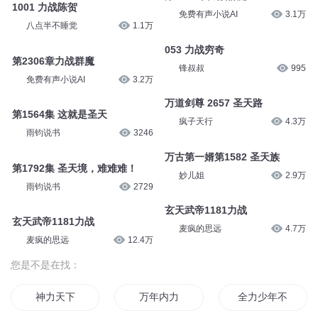
1001 力战陈贺
免费有声小说AI
3.1万
八点半不睡觉
1.1万
053 力战穷奇
第2306章力战群魔
锋叔叔
995
免费有声小说AI
3.2万
万道剑尊 2657 圣天路
第1564集 这就是圣天
疯子天行
4.3万
雨钧说书
3246
万古第一婿第1582 圣天族
第1792集 圣天境，难难难！
妙儿姐
2.9万
雨钧说书
2729
玄天武帝1181力战
玄天武帝1181力战
麦疯的思远
4.7万
麦疯的思远
12.4万
您是不是在找：
神力天下
万年内力
全力少年不全力