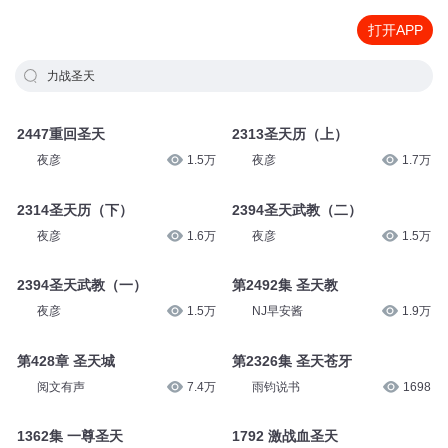
打开APP
力战圣天
2447重回圣天
2313圣天历（上）
夜彦
1.5万
夜彦
1.7万
2314圣天历（下）
2394圣天武教（二）
夜彦
1.6万
夜彦
1.5万
2394圣天武教（一）
第2492集 圣天教
夜彦
1.5万
NJ早安酱
1.9万
第428章 圣天城
第2326集 圣天苍牙
阅文有声
7.4万
雨钧说书
1698
1362集 一尊圣天
1792 激战血圣天