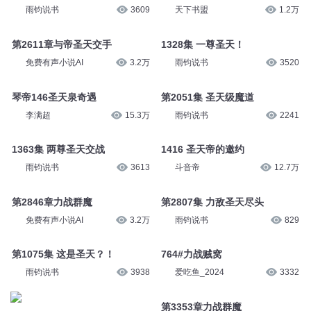
雨钧说书
3609
天下书盟
1.2万
第2611章与帝圣天交手
1328集 一尊圣天！
免费有声小说AI
3.2万
雨钧说书
3520
琴帝146圣天泉奇遇
第2051集 圣天级魔道
李满超
15.3万
雨钧说书
2241
1363集 两尊圣天交战
1416 圣天帝的邀约
雨钧说书
3613
斗音帝
12.7万
第2846章力战群魔
第2807集 力敌圣天尽头
免费有声小说AI
3.2万
雨钧说书
829
第1075集 这是圣天？！
764#力战贼窝
雨钧说书
3938
爱吃鱼_2024
3332
第3353章力战群魔