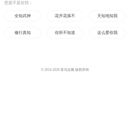
您是不是在找：
全知武神
花开花落不相知
天知地知我不知
修行真知
你所不知道的时空
这么爱你我不知
你真的知道吗
我只知道我一无所知
你知道我在等你吗
再见年少无知的你
知己知彼
你不知道我很想你
© 2014-
2026
喜马拉雅 版权所有
最强全知全能
我和不知名的他
你知不知道我有多
我要让全世界都知道我爱你
经年不知情为重
全新的神知
我知道我很强
火影之全知全能