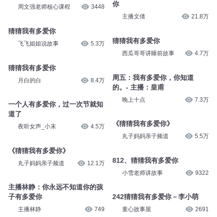
你
周文强老师核心课程
3448
主播文倩
21.8万
猜猜我有多爱你
猜猜我有多爱你
飞飞姐姐说故事
5.3万
西瓜哥哥讲睡前故事
4.7万
猜猜我有多爱你
周五：我有多爱你，你知道
月白的白
8.4万
的。- 主播：皇甫
晚上十点
7.3万
一个人有多爱你，过一次节就知
道了
《猜猜我有多爱你》
夜听女声_小末
4.5万
丸子妈妈亲子频道
5.5万
《猜猜我有多爱你》
812、猜猜我有多爱你
丸子妈妈亲子频道
12.1万
小雪老师讲故事
9322
主播林静：你永远不知道你的孩
子有多爱你
242猜猜我有多爱你－李小萌
主播林静
749
童心故事屋
2691