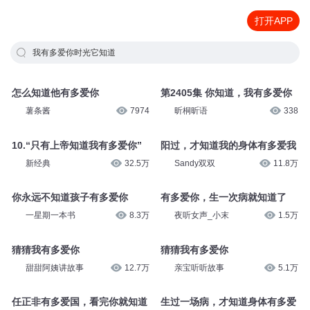
打开APP
我有多爱你时光它知道
怎么知道他有多爱你
第2405集 你知道，我有多爱你
薯条酱
7974
昕桐昕语
338
10.“只有上帝知道我有多爱你”
阳过，才知道我的身体有多爱我
新经典
32.5万
Sandy双双
11.8万
你永远不知道孩子有多爱你
有多爱你，生一次病就知道了
一星期一本书
8.3万
夜听女声_小末
1.5万
猜猜我有多爱你
猜猜我有多爱你
甜甜阿姨讲故事
12.7万
亲宝听听故事
5.1万
任正非有多爱国，看完你就知道
生过一场病，才知道身体有多爱