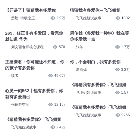
【开讲了】猜猜我有多爱你
猜猜我有多爱你～飞飞姐姐
楚翘_诗歌之王
2.9万
飞飞姐姐说故事
1802
265。任正非有多爱国，看完你
周传雄《多爱我一秒钟》我在等
就知道 华为
你多爱我一点
周文强老师核心课程
570
张羊
1.7万
主播潇君：你可能还不知道，你
你，不会明白，我有多爱你
的孩子有多爱你
夏雨嫣
3.2万
读者
49.6万
《猜猜我有多爱你》-飞飞姐姐
心灵一刻562丨他有多爱你，你
飞飞姐姐说故事
1.5万
就有多爱自己
张德芬空间
12.1万
《猜猜我有多爱你》-飞飞姐姐
飞飞姐姐说故事
9256
《猜猜我有多爱你》-飞飞姐姐
飞飞姐姐说故事
2.4万