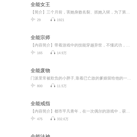
全能女王
【简介】三个月前，害她身败名裂、抓她入狱，为了第三者要移她心脏的墨总裁回心转意了。 墨总邪魅勾笑，低音炮：“原谅我，钱是你的，墨氏集团是你的，墨太太是你的，我也是你的！” 权谨：“.......” 权谨呵呵，反手就是一耳刮子。...【收听须知】由于音频录制比较慢，如果想快速阅读小说文字版的全部章节，请在微信中搜索公众号【今夜书架】，关注后回复主角名即可阅读全部章节。...
29
1921
全能宗师
【内容简介】带着游戏中的技能穿越异世，不懂武功，没有高级功法，木有关系，老子将自己的身体当成法宝来炼，金刚不坏，打不死，而且越打越强。咳，咳，我是不死小强，最差的武功，能干掉你最强的高手。【作者/主播简介】作者：九城，网络小说作家。主播：...
165
14.9万
全能废物
门派里常被欺负的小胖子,靠着已亡故的爹娘留给他的一些法宝逆天修行
800
11.5万
全能戒指
【内容简介】都市平凡青年，在一次偶尔的游戏中，获取了一枚神奇的戒指。摇身一变，成为了纵横都市的奇人般存在。你说赌石？那个我会，采矿技能能轻松感知原石之内的所有奥秘。你说你得了绝症？没问题，我不但能炼制出，治愈绝症的丹药，还能利用阵法，为...
475
332.6万
全能法神