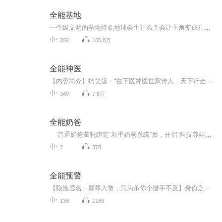
全能基地
一个级文明的基地降临地球会生什么？会让主角变成什么职业军火贩子还是跨企业总裁，或者一方霸主呢？
202
165.8万
全能神医
【内容简介】搞笑版：“在下医神医世家传人，天下行走。美女，你最近要有血光之灾啊。”“嗯？”“来一包苏菲弹力贴身吧。”“滚！”文青版：为天地立心，为生民立命，为往圣继绝学，为万世开太平。【作者/主播】作者：平湖秋月主播：靖溪声创【购买须知】...
349
7.8万
全能奶爸
普通奶爸董轩绑定“新手奶爸系统”后，开启“科技养娃+星际冒险”双重人生：用电动牙刷改安抚音乐盒、尿不湿做防爆盾，在鸡飞狗跳中解锁超能力，还卷入跨星际阴谋。 为守护儿子董小宝，他闯星际展馆、战外星生物，以奶粉作为能量弹、育儿智慧破...
7
378
全能预警
【隐姓埋名，屈尊入赘，只为杀你个措手不及】身份之谜，步步为营，他隐姓埋名，只为那一刻的惊天逆转，复仇将至。情感与计谋交织，他屈尊入赘，暗中布局，一场致命的棋局悄然展开。 一场精心策划的复仇，他等待时机，只为给予最意想不到的致命一击。
138
1183