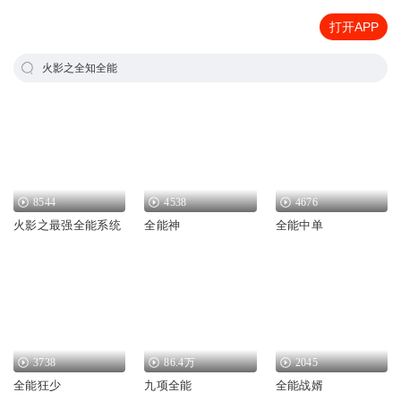
打开APP
火影之全知全能
8544
4538
4676
火影之最强全能系统
全能神
全能中单
3738
86.4万
2045
全能狂少
九项全能
全能战婿