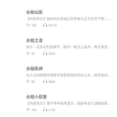
全能仙医
【内容简介】他的功夫造诣让世界格斗之王甘拜下风；他的无双医术让全球权贵富豪趋之若鹜；他所表演的魔术让所有魔术迷誉为神迹；他所弹奏的乐曲让全世界乐迷为之疯狂！除此之外，琴棋书画、赌石鉴宝、赛车赌术、破案抓贼……没有什么是他办不到的，他就是...
332
93.3万
全能之道
简介：丢失记忆的林宇，因为一枚无上金丹，将引发怎样的传奇？全新的修仙背景，全新的力量体系，每一次探索，都将是全新的大陆。实际上，这是一个讲述一位平凡少年，因为机遇，开始一段最现代化修真之旅的故事。而这个快要毁灭的世界，究竟藏着怎样的惊天...
50
2618
全能医师
主人公刘牧礁凭借医学智慧系统的开挂人生，医学知识尽览，轻松有趣解压。
80
8865
全能小甜妻
【内容简介】遵守爷爷临终遗言，容妙冬进入顶级的医疗大学，高超的家传绝学，迎接她是各种各样的冒险之路，百慕大时空之门，神秘的修真门派一个接着一个考验着她的喜怒哀乐。【作者/主播简介】作者：莲宝，网络小说作家。主播：米花花【购买须知】1、本作...
135
4.7万