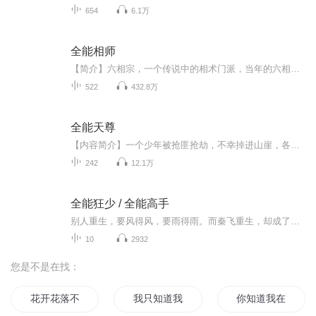
654
6.1万
全能相师
【简介】六相宗，一个传说中的相术门派，当年的六相道人一个人就研究出了六条不一样的相术道路，虽然有许多传承已经失传，但在相术界却是人人敬仰。傅泰，六相宗下面分支门派心相门的弟子，相术天份还没有他的脸来的有名。因为回门派祖地给六相道人上香，...
522
432.8万
全能天尊
【内容简介】一个少年被抢匪抢劫，不幸掉进山崖，各种奇遇接连不断，同时又是七位天尊的继承人，其中忍者，阴阳师，血族，异能者，天使逐一出场，他以高超的修为，在各界都创了奇迹。在七界也玩出了响当当名声，让人闻风丧胆，闻其名便为之胆战。【作者/主...
242
12.1万
全能狂少 / 全能高手
别人重生，要风得风，要雨得雨。而秦飞重生，却成了他人眼中的白痴。要不是多了个水灵灵的老婆，都想再死一次了.....如果想阅读文字完整版小说，请到威/信/搜一搜中搜索工//种/浩【八二阅读】关注并回复数字：【74】，就可以阅读全文【注意一定要关注工/种/浩，在工/种/浩里回复才有用】江城，刑侦大队。 一个漂亮的女警官，正在布置今天的任务。案情重大，手下的警员都挺直了腰杆，一副正襟危坐的样子。 不过，这庄严肃穆的气氛，却被“吱呀”一声给破坏了。 一个穿着病...
10
2932
您是不是在找：
花开花落不相知
我只知道我一无所知
你知道我在等你吗