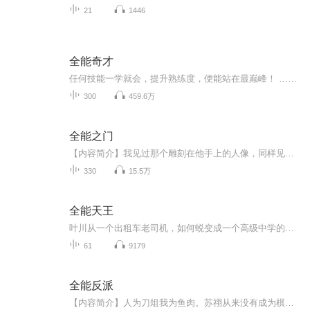
21
1446
全能奇才
任何技能一学就会，提升熟练度，便能站在最巅峰！ …… 他是世界厨师联合会名誉主席，拥有全球厨神美誉。 他是继贝多芬、莫扎特之后，最伟大的作曲家、钢琴家、指挥家。 他是地下车神、拳神、赌神…… 同时他还是金融巨子、商界巨擘、格斗天王…… 一个拥...
300
459.6万
全能之门
【内容简介】我见过那个雕刻在他手上的人像，同样见过刻在他心上的人。我见过最干净又最残酷的女人，生于丑恶困于污浊却向往自由渴望爱情，为了爱的人宁愿燃烧自己。我也见过……我编不下去了，没错这就是一个想做厨师却有着顶级歌手天赋但因为系统华丽转...
330
15.5万
全能天王
叶川从一个出租车老司机，如何蜕变成一个高级中学的老师，他是用什么方式，让一群学习上的尖子生，但是专门整蛊老师的熊孩子有所改变？他穷的交不起房租，但是每个月都要去救济孤儿院的孩子，他很有女人缘，但是没有对象，他是个神医，是个顶尖黑客，是个...
61
9179
全能反派
【内容简介】人为刀俎我为鱼肉。苏祤从来没有成为棋子的觉悟。为了摆脱宿命，他唯有一步步向前。【作者/主播】作者：清澈如墨主播：声画联盟【购买须知】1、本作品为付费有声书，前62集为免费试听，购买成功后，即可收听，可下载重复收听。2、版权归原作者...