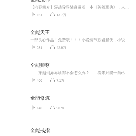
【内容简介】穿越异界随身带着一本《英雄宝典》，人无我有，人有我强，战斗魔法两不误的超级法神！作为一个有理想，有抱负，更有血海深仇的大悲青年，林源从来都不认为会放几个魔法就能称为法神。想要对得起这个神字，那就应该——上得厅堂，下的厨房！会...
161
13.7万
全能天王
一部良心作品！免费哦！！！小说情节跌岩起伏，小说角色活灵活现，紧扣事件脉搏，高品质音频！！绝对震撼您的心灵。欢迎您的关注和订阅。。如果喜欢请给作品点赞，点赞，点赞，点赞啊！更希望您将喜欢的节目分享给小伙伴一起来享受！！所有专辑免费，免费，免费！重要的事情说三遍！说三遍！说三遍！说三遍！请做个优雅的动作，，小手点击分享出去吧！小手点击分享出去吧！小手点击分享出去吧！小手点击分享出去吧！小手点击分享出去吧！
231
42.9万
全能师尊
穿越到异界啥都不会怎么办？ 看来只能干自己的老本行当老师了。 我叫方白，有个系统，什么都会一点点。 学生：老师，你会啥？...
400
7.1万
全能修炼
140
9078
全能戒指