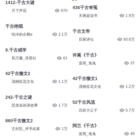
1412-千古大谜
436千古奇冤
月下声花
670
关勇超说书
1.9万
千古绝唱
千古文帝
怕冷的企鹅e
2.1万
百家讲坛
93.6万
9.千古戒学
许嵩《千古》
风万馨_谆君社
61
蓝雨_兔兔
37
42千古檄文2
42千古檄文1
茂桐笙花文化
1.1万
茂桐笙花文化
1.2万
242-千古之谜
52千古风流
恐龙叔叔讲故事
1.7万
百岭大公子
5.7万
860千古檄文2
阿兰《千古》
王封臣_评书名家
1万
蓝雨_兔兔
45