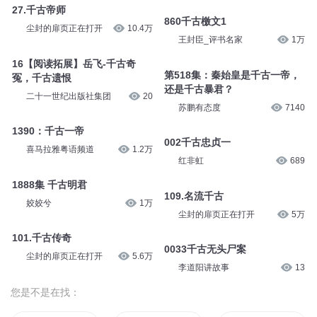
27.千古帝师
860千古檄文1
尘封的扉页正在打开
10.4万
王封臣_评书名家
1万
16【阅读拓展】岳飞-千古奇
第518集：秦始皇是千古一帝，
冤，千古遗恨
还是千古暴君？
二十一世纪出版社集团
20
苏鹏有态度
7140
1390：千古一帝
002千古忠贞一
喜马拉雅粤语频道
1.2万
红非虹
689
1888集 千古明君
109.名流千古
姣姣兮
1万
尘封的扉页正在打开
5万
101.千古传奇
0033千古无头尸案
尘封的扉页正在打开
5.6万
李道阳讲故事
13
您是不是在找：