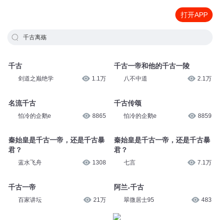
打开APP
千古离殇
千古
千古一帝和他的千古一陵
剑道之巅绝学
1.1万
八不中道
2.1万
名流千古
千古传颂
怕冷的企鹅e
8865
怕冷的企鹅e
8859
秦始皇是千古一帝，还是千古暴
秦始皇是千古一帝，还是千古暴
君？
君？
蓝水飞舟
1308
七言
7.1万
千古一帝
阿兰-千古
百家讲坛
21万
翠微居士95
483