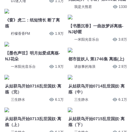
殇
【书墨沉香】一曲故梦诉离殇-
NJ砂匿
柠檬香香FM
1.9万
一米阳光音乐台
3.8万
【墨色声弦】明月如爱成离殇-
NJ花朵
都市捉妖人 第1746集 离殇(上)
一米阳光音乐台
1.9万
讲故事的海浪
2.9万
从姑获鸟开始0716乱世国奴·离
从姑获鸟开始0714乱世国奴·离
殇（完）
殇（中）
三生静水
6.1万
三生静水
6.1万
从姑获鸟开始0713乱世国奴·离
从姑获鸟开始0715乱世国奴·离
殇（上）
殇（下）
三生静水
6.1万
三生静水
6.1万
光阴之外 第706集 此曲，名为
【青纸白墨】一曲故梦诉离殇-
离殇
NJ珞昕
一路听天下官方
3.4万
一米阳光音乐台
5.7万