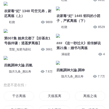
四氣調神大論.四氣
四氣調神大論.調神
隐月九条_惠比寿
7.6万
隐月九条_惠比寿
7.7万
您是不是在找：
千古离殇
天殇孤离
离殇之魂
月光下的离殇
仙之离殇
梦一场青春离殇
离别殇之莫爱
异地离殇
伤离别之武殇
孤城离殇
星之离殇
灵者为尊九歌离殇
© 2014-
2026
喜马拉雅 版权所有
星舰传说离殇之歌
离殇传奇之九圣传说
陌路离殇
血月离殇
离离莫上殇
离别秋殇