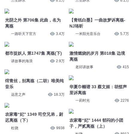
都市捉妖人 第1747集 离殇(下)
激情燃烧的岁月 第018集 边境
离殇
讲故事的海浪
2.9万
老邱讲故事
415
绾青丝，别离殇（二胡）唯美纯
音乐
华夏巾帼谱 33 蔡文姬：胡笳声
里诉离殇
远意之声
18.3万
一莉时光
2276
农家毒“妃” 1349 司空兄弟，尉
迟离殇（下）
农家毒“妃” 1444 郁闷的小团
子，严贰离殇（上）
杜骁
9938
杜骁
8912
农家毒“妃” 1348 司空兄弟，尉
迟离殇（上）
农家毒“妃” 1445 郁闷的小团
子，严贰离殇（下）
杜骁
9809
杜骁
8529
第007集 她来北都了【好基友1
号杨仲谦：逍遥梦离殇】
### 《这一秒过火》前传解说
第21集：婚书与离殇
雪梨_知更鸟剧社
3661
满福星
4