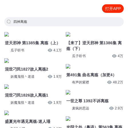
打开APP
四神离殇
逆天邪神 第1385集 离殇（上）
【来了】逆天邪神 第1386集 离
殇（下）
瓜子听书
4.1万
瓜子听书
4万
混世刁民1827故人离殇2
第491集 曲名离殇（加更4）
妖魔鬼怪丶老道
1.9万
有声的紫襟
48.2万
混世刁民1826故人离殇1
一世之尊 1392不诉离殇
妖魔鬼怪丶老道
1.9万
麦疯的思远
2.9万
盛夏光年遇见离殇-迷人瑾
光阴之外（粤语）第563集 离殇
DJ迷人瑾
1.1万
我是大熊君
1330
《窗》虎二：纸短情长 断了离