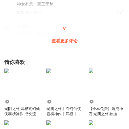
神女有意，襄王无梦⋯
回复
2025-06-15
0
菜徐坤_
舔狗太多，唔知边个送礼物
查看更多评论
回复
2025-06-16
0
青衫白衣lu
猜你喜欢
回复
2025-06-27
0
做包小郎君
回复
6949.98万
7.43亿
386.58万
2025-06-15
0
光阴之外|耳根玄幻仙
光阴之外丨玄幻仙侠
【全本免费】混沌神
侠霸榜神作|成长流
霸榜神作丨耳根丨紫
石|光阴之外|热血玄
咖啡妈头号舔狗
襟领衔多人有声剧
幻|空间爽文
老鸡乸姣沟小鮮肉