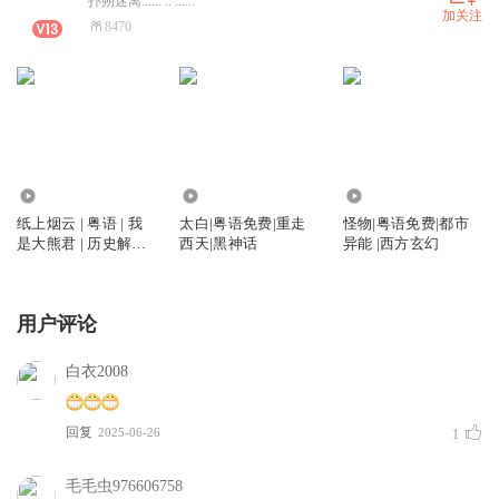
扑朔迷离...... .. ......
加关注
8470
26.39万
6.81万
29.78万
纸上烟云 | 粤语 | 我
太白|粤语免费|重走
怪物|粤语免费|都市
是大熊君 | 历史解谜 |
西天|黑神话
异能 |西方玄幻
古书画
用户评论
白衣2008
回复
2025-06-26
1
毛毛虫976606758