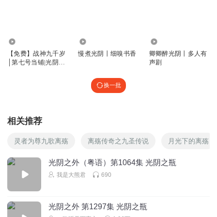
回复
2025-06-15
0
267.69万
6392
789
【免费】战神九千岁
慢煮光阴丨细嗅书香
卿卿醉光阴丨多人有
│第七号当铺|光阴之
声剧
外|Ai多播
换一批
相关推荐
灵者为尊九歌离殇
离殇传奇之九圣传说
月光下的离殇
光阴之外（粤语）第1064集 光阴之瓶
我是大熊君
690
光阴之外 第1297集 光阴之瓶