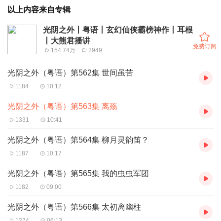
以上内容来自专辑
光阴之外丨粤语丨玄幻仙侠霸榜神作丨耳根
丨大熊君播讲
免费订阅
154.74万
2949
光阴之外（粤语）第562集 世间虽苦
1184
10:12
光阴之外（粤语）第563集 离殇
1331
10:41
光阴之外（粤语）第564集 柳月灵韵笛？
1187
10:17
光阴之外（粤语）第565集 我的虫虫军团
1182
09:00
光阴之外（粤语）第566集 太初离幽柱
1274
06:13